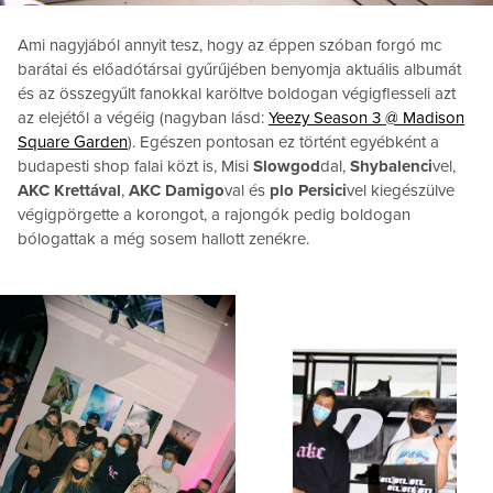
Ami nagyjából annyit tesz, hogy az éppen szóban forgó mc
barátai és előadótársai gyűrűjében benyomja aktuális albumát
és az összegyűlt fanokkal karöltve boldogan végigflesseli azt
az elejétől a végéig (nagyban lásd:
Yeezy Season 3 @ Madison
Square Garden
). Egészen pontosan ez történt egyébként a
budapesti shop falai közt is, Misi
Slowgod
dal,
Shybalenci
vel,
AKC Krettával
,
AKC Damigo
val és
plo Persici
vel kiegészülve
végigpörgette a korongot, a rajongók pedig boldogan
bólogattak a még sosem hallott zenékre.