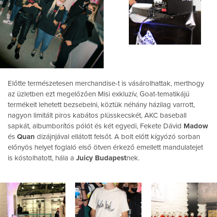
Előtte természetesen merchandise-t is vásárolhattak, merthogy
az üzletben ezt megelőzően Misi exkluzív, Goat-tematikájú
termékeit lehetett bezsebelni, köztük néhány házilag varrott,
nagyon limitált piros kabátos plüsskecskét, AKC baseball
sapkát, albumborítós pólót és két egyedi, Fekete Dávid
Madow
és
Quan
dizájnjával ellátott felsőt. A bolt előtt kígyózó sorban
előnyös helyet foglaló első ötven érkező emellett mandulatejet
is kóstolhatott, hála a
Juicy Budapest
nek.