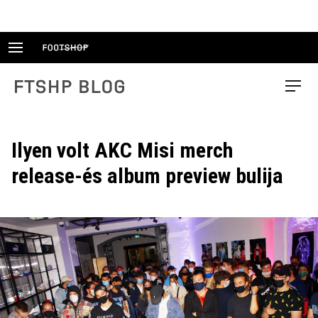
Skip
to
content
FTSHP blog
Menu
Ilyen volt AKC Misi merch
release-és album preview bulija