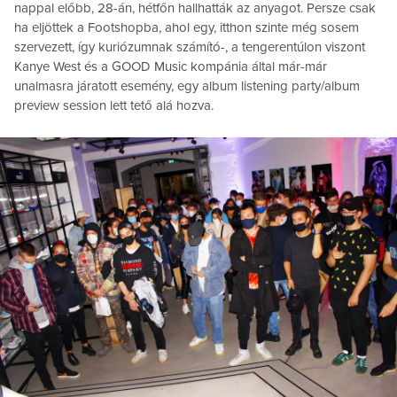
nappal előbb, 28-án, hétfőn hallhatták az anyagot. Persze csak
ha eljöttek a Footshopba, ahol egy, itthon szinte még sosem
szervezett, így kuriózumnak számító-, a tengerentúlon viszont
Kanye West és a GOOD Music kompánia által már-már
unalmasra járatott esemény, egy album listening party/album
preview session lett tető alá hozva.