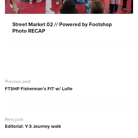
Street Market 02 // Powered by Footshop
Photo RECAP
Bejegyzés
navigáció
Previous post
FTSHP Fisherman’s FIT w/ Lufle
Previous
post:
Next post
Editorial: Y-3 Journey walk
Next
post: