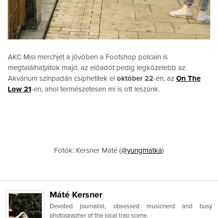
AKC Misi merchjét a jövőben a Footshop polcain is
megtalálhatjátok majd, az előadót pedig legközelebb az
Akvárium színpadán csíphetitek el
október 22
-én, az
On The
Low 21
-en, ahol természetesen mi is ott leszünk.
Fotók: Kersner Máté (
@yungmatka
)
Máté Kersner
Devoted journalist, obsessed musicnerd and busy
photographer of the local trap scene.