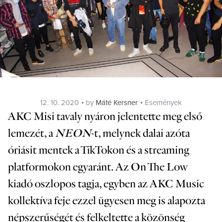
Posted
Categories
12. 10. 2020
by
Máté Kersner
Események
on
AKC Misi
tavaly nyáron jelentette meg első
lemezét, a
NEON
-t, melynek dalai azóta
óriásit mentek a TikTokon és a streaming
platformokon egyaránt. Az
On The Low
kiadó oszlopos tagja, egyben az
AKC Music
kollektíva feje ezzel ügyesen meg is alapozta
népszerűségét és felkeltette a közönség