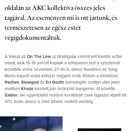
oldalán az AKC kollektíva összes jeles
tagjával. Az eseményen mi is ott jártunk, és
természetesen az egész estét
végigdokumentáltuk.
A lineup az
On The Low
új stratégiája szerint két kisebb acttel
indult, akik 15-15 percet kaptak a színpadon (ezt a szisztémát
követték volna november 27-én is, ekkor Nasiimov és Yung
Marbi kapott volna kétszer negyed órát). Ebben a blokkban
Pachee
,
Slowgod
és
DJ Gozth
bemelegítő szettjei után jelen
esetben
Khaze
kezdett pár örökzöld bangerrel, őt követte
Zadior
, aki egyedülálló módon korábban csak egyszer lépett fel
OTL bulin, akkor is mint Sihenc melletti vendég.