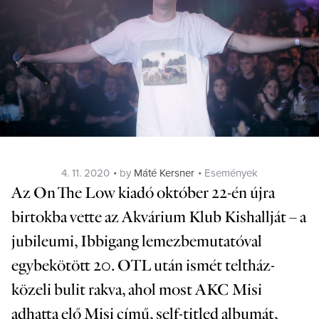
Posted
Categories
4. 11. 2020
by
Máté Kersner
Események
on
Az On The Low kiadó október 22-én újra
birtokba vette az Akvárium Klub Kishallját – a
jubileumi, Ibbigang lemezbemutatóval
egybekötött 20. OTL után ismét teltház-
közeli bulit rakva, ahol most AKC Misi
adhatta elő Misi című, self-titled albumát,