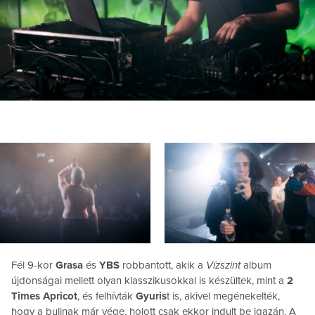
Fél 9-kor
Grasa
és
YBS
robbantott, akik a
Vízszint
album
újdonságai mellett olyan klasszikusokkal is készültek, mint a
2
Times Apricot
, és felhívták
Gyuris
t is, akivel megénekelték,
hogy a bulinak már vége, holott csak ekkor indult be igazán. A