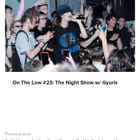
On The Low #23: The Night Show w/ Gyuris
Bejegyzés
navigáció
Previous post