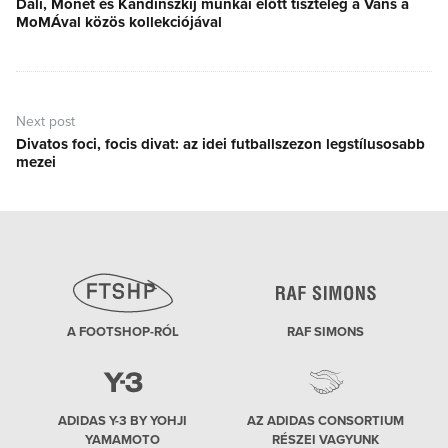
Dalí, Monet és Kandinszkij munkái előtt tiszteleg a Vans a
Previous
MoMÁval közös kollekciójával
post:
Next post
Divatos foci, focis divat: az idei futballszezon legstílusosabb
Next
mezei
post:
A FOOTSHOP-RÓL
RAF SIMONS
ADIDAS Y-3 BY YOHJI
AZ ADIDAS CONSORTIUM
YAMAMOTO
RÉSZEI VAGYUNK