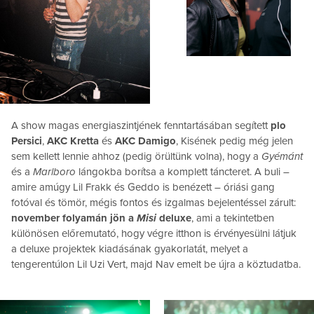
A show magas energiaszintjének fenntartásában segített
plo
Persici
,
AKC Kretta
és
AKC Damigo
, Kisének pedig még jelen
sem kellett lennie ahhoz (pedig örültünk volna), hogy a
Gyémánt
és a
Marlboro
lángokba borítsa a komplett táncteret. A buli –
amire amúgy Lil Frakk és Geddo is benézett – óriási gang
fotóval és tömör, mégis fontos és izgalmas bejelentéssel zárult:
november folyamán jön a
Misi
deluxe
, ami a tekintetben
különösen előremutató, hogy végre itthon is érvényesülni látjuk
a deluxe projektek kiadásának gyakorlatát, melyet a
tengerentúlon Lil Uzi Vert, majd Nav emelt be újra a köztudatba.