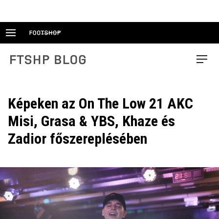
Skip
to
content
FTSHP blog
Menu
Képeken az On The Low 21 AKC
Misi, Grasa & YBS, Khaze és
Zadior főszereplésében