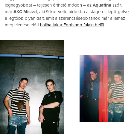
legnagyobbat – teljesen érthető módon – az
Aquafina
szólt,
már
AKC Misi
vel, aki 9-kor vette birtokba a stage-et, lepörgetve
a legtöbb olyan dalt, amit a szerencsésebb fanok már a lemez
megjelenése előtt
hallhattak a Footshop falain belül
.