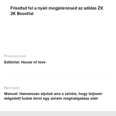
Frissítsd fel a nyári megjelenésed az adidas ZX
2K Boosttal
Bejegyzés
navigáció
Previous post
Editorial: House of love
Previous
post:
Next post
Manuel: Hamarosan eljutok arra a szintre, hogy teljesen
Next
elégedett tudok lenni egy zeném meghallgatása után
post: