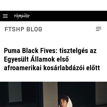
Skip
to
content
FTSHP blog
Menu
Puma Black Fives: tisztelgés az
Egyesült Államok első
afroamerikai kosárlabdázói előtt