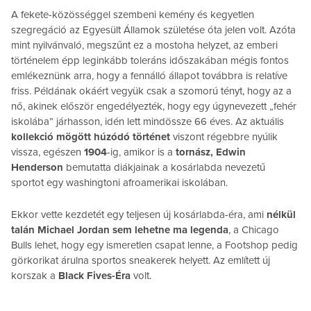
A fekete-közösséggel szembeni kemény és kegyetlen
szegregáció az Egyesült Államok születése óta jelen volt. Azóta
mint nyilvánvaló, megszűnt ez a mostoha helyzet, az emberi
történelem épp leginkább toleráns időszakában mégis fontos
emlékeznünk arra, hogy a fennálló állapot továbbra is relatíve
friss. Példának okáért vegyük csak a szomorú tényt, hogy az a
nő, akinek először engedélyezték, hogy egy úgynevezett „fehér
iskolába” járhasson, idén lett mindössze 66 éves. Az aktuális
kollekció mögött húzódó történet
viszont régebbre nyúlik
vissza, egészen
1904
-ig, amikor is a
tornász, Edwin
Henderson
bemutatta diákjainak a kosárlabda nevezetű
sportot egy washingtoni afroamerikai iskolában.
Ekkor vette kezdetét egy teljesen új kosárlabda-éra, ami
nélkül
talán Michael Jordan sem lehetne ma legenda
, a Chicago
Bulls lehet, hogy egy ismeretlen csapat lenne, a Footshop pedig
görkorikat árulna sportos sneakerek helyett. Az említett új
korszak a
Black Fives-Éra
volt.