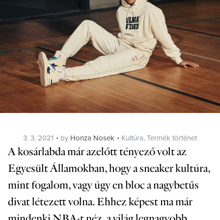
Posted
Categories
3. 3. 2021
by
Honza Nosek
Kultúra
,
Termék történet
on
A kosárlabda már azelőtt tényező volt az
Egyesült Államokban, hogy a sneaker kultúra,
mint fogalom, vagy úgy en bloc a nagybetűs
divat létezett volna. Ehhez képest ma már
mindenki NBA-t néz, a világ legnagyobb