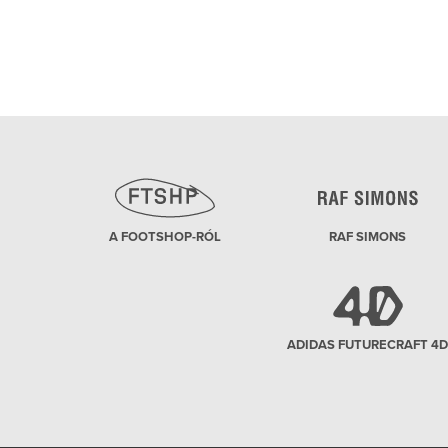
tervezett Converse Shapes is, mely a Tapsi
Hapsival társuló márka legújabb dobása. A
Converse idén indította útjára új
termékcsaládját, a gendersemleges Shapes-et,
melynek mottója egyszerű, de nagyszerű: "Nem
a ruházatunk határoz meg minket, mi hat
A FOOTSHOP-RÓL
RAF SIMONS
ADIDAS FUTURECRAFT 4D