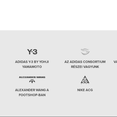
lenne elég, mémek képében is újjászületett
már. De mikor kezdődött az ő története, és
hogy van 2020-ban? Nézzük meg. 1940 Habár
a karaktert már előbb elkezdték fejleszteni,
mégis az 1940-es
ADIDAS Y-3 BY YOHJI
AZ ADIDAS CONSORTIUM
V
YAMAMOTO
RÉSZEI VAGYUNK
ALEXANDER WANG A
NIKE ACG
FOOTSHOP-BAN