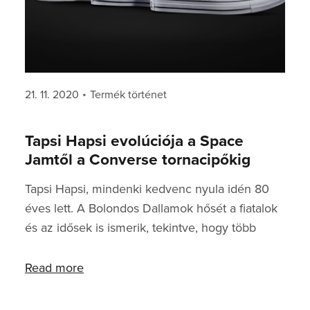
Posted
Categories
21. 11. 2020
Termék történet
on
Tapsi Hapsi evolúciója a Space
Jamtől a Converse tornacipőkig
Tapsi Hapsi, mindenki kedvenc nyula idén 80
éves lett. A Bolondos Dallamok hősét a fiatalok
és az idősek is ismerik, tekintve, hogy több
generáció gyerekkorának volt meghatározó
figurája. A jófej nyuszi akkora híresség, hogy
Read more
csillagot kapott Hollywoodban, nem mellesleg
Michael Jordan is jó cimborája, és ha ez nem