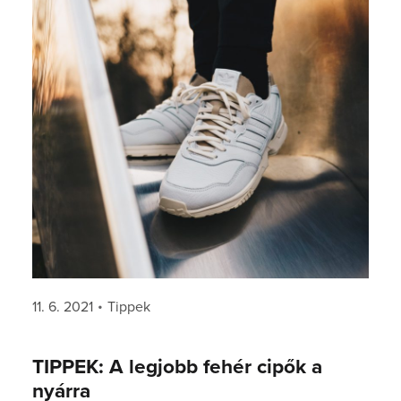
Posted
Categories
11. 6. 2021
Tippek
on
TIPPEK: A legjobb fehér cipők a
nyárra