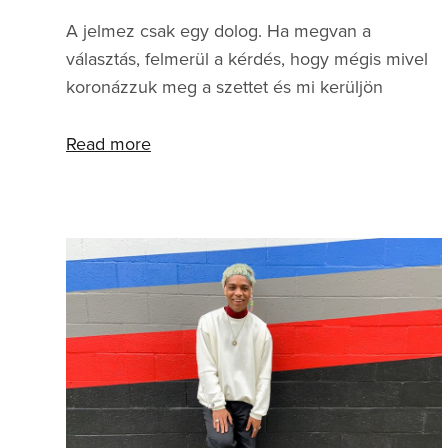
A jelmez csak egy dolog. Ha megvan a
választás, felmerül a kérdés, hogy mégis mivel
koronázzuk meg a szettet és mi kerüljön
legalulra. Persze, kezedbe veheted a dolgokat,
kutakodhatsz régi lábbelik után, felkaphatod a
Read more
mindennapokban viselt cipődet és
customizálhatsz, de hadd mutassunk most
inkább mi pár sneaker, melyek tökéletesen
passzolnak a beöltözős ünnephez, nem
igényelnek extra javítást és garantáltan működni
fognak egy Halloween témájú kosztümös bulin.
CONVERSE X SPACE JAM CHUCK 70 HI A
Space