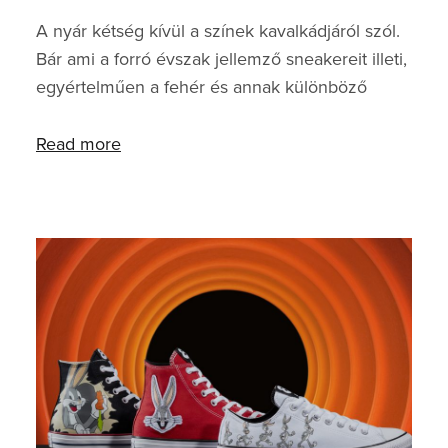
A nyár kétség kívül a színek kavalkádjáról szól.
Bár ami a forró évszak jellemző sneakereit illeti,
egyértelműen a fehér és annak különböző
árnyalatai a dominánsak. Épp ezért csokorba is
szedtünk 8+1 nyári cipőt, melyek a legjobb
Read more
opciók lehetnek idén. A listán nem
ritkaságszámba menő egyedi darabok, hanem a
Footshop kínálatában is megtalálható,
megfizethető áron érkező mindennapi viseletek
foglalnak helyet, stílus és anyagok szerint (is)
szelektálva. Nézzük! CONVERSE CHUCK
TAYLOR 70S Nem tudunk, és t