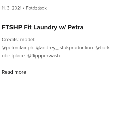
Posted
Categories
11. 3. 2021
Fotózások
on
FTSHP Fit Laundry w/ Petra
Credits: model:
@petraclainph: @andrey_istokproduction: @bork
obellplace: @flippperwash
Read more