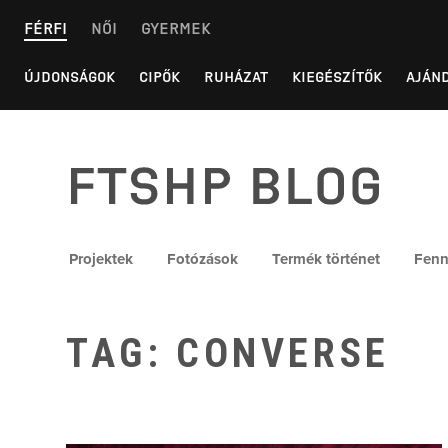
Skip
FÉRFI
NŐI
GYERMEK
to
content
ÚJDONSÁGOK
CIPŐK
RUHÁZAT
KIEGÉSZÍTŐK
AJÁN
FTSHP blog
Projektek
Fotózások
Termék történet
Fenn
TAG: CONVERSE