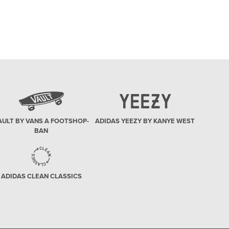
egyrészt mivel 'pont van még helye' a cipős
polcunkon - másrészt a gyűjtés egyébként sem
a leállásról szól. A sneakerek felhalmozása
pedig sosem volt olcsó hobbi: egy-egy
fontosabb darabért kemény
AULT BY VANS A FOOTSHOP-
ADIDAS YEEZY BY KANYE WEST
BAN
ADIDAS CLEAN CLASSICS