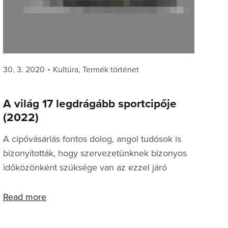
Posted
Categories
30. 3. 2020
Kultúra
,
Termék történet
on
A világ 17 legdrágább sportcipője
(2022)
A cipővásárlás fontos dolog, angol tudósok is
bizonyították, hogy szervezetünknek bizonyos
időközönként szüksége van az ezzel járó
endorfinra. Cipőket gyűjteni rengeteg
endorfinnal és pénzköltéssel jár - hiszen amint
Read more
megszereztük a vágyott darabot, hajlamosak
vagyunk szinte azonnal újabb grál után nézni -