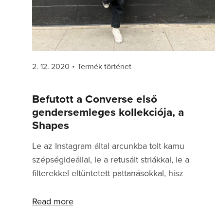
Posted
Categories
2. 12. 2020
Termék történet
on
Befutott a Converse első
gendersemleges kollekciója, a
Shapes
Le az Instagram által arcunkba tolt kamu
szépségideállal, le a retusált striákkal, le a
filterekkel eltüntetett pattanásokkal, hisz
mindannyian szépek vagyunk a magunk
természetességében. Efféle filozófiát követ a
Read more
nemi korlátokat lebontó, sokszínű emberekre