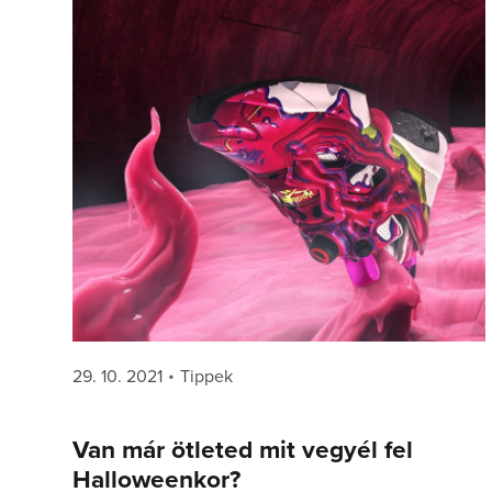
Posted
Categories
29. 10. 2021
Tippek
on
Van már ötleted mit vegyél fel
Halloweenkor?