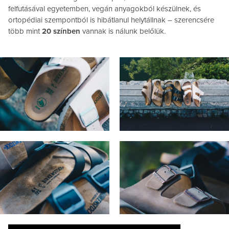
felfutásával egyetemben, vegán anyagokból készülnek, és
ortopédiai szempontból is hibátlanul helytállnak – szerencsére
több mint
20 színben
vannak is nálunk belőlük.