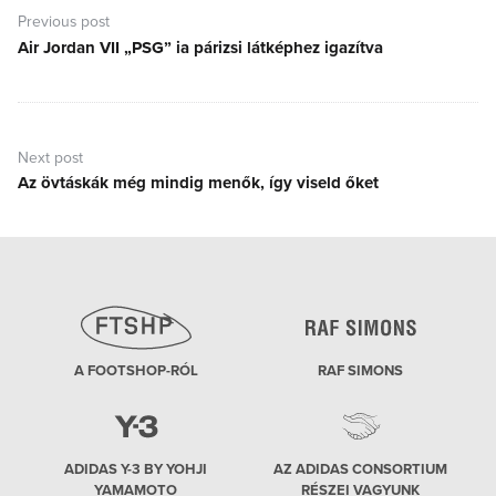
navigáció
Previous post
Air Jordan VII „PSG” ia párizsi látképhez igazítva
Previous
post:
Next post
Az övtáskák még mindig menők, így viseld őket
Next
post:
A FOOTSHOP-RÓL
RAF SIMONS
ADIDAS Y-3 BY YOHJI
AZ ADIDAS CONSORTIUM
YAMAMOTO
RÉSZEI VAGYUNK