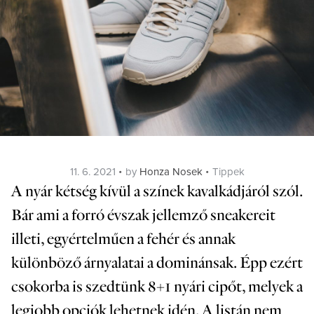
Posted
Categories
11. 6. 2021
by
Honza Nosek
Tippek
on
A nyár kétség kívül a színek kavalkádjáról szól.
Bár ami a forró évszak jellemző sneakereit
illeti, egyértelműen a fehér és annak
különböző árnyalatai a dominánsak. Épp ezért
csokorba is szedtünk 8+1 nyári cipőt, melyek a
legjobb opciók lehetnek idén. A listán nem