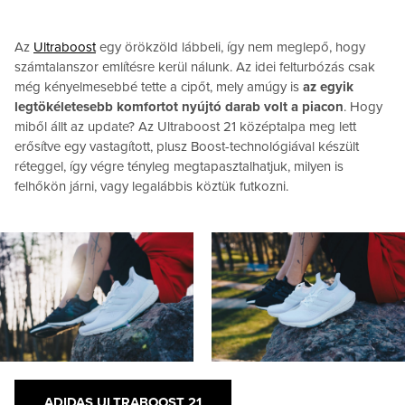
Az
Ultraboost
egy örökzöld lábbeli, így nem meglepő, hogy
számtalanszor említésre kerül nálunk. Az idei felturbózás csak
még kényelmesebbé tette a cipőt, mely amúgy is
az egyik
legtökéletesebb komfortot nyújtó darab volt a piacon
. Hogy
miből állt az update? Az Ultraboost 21 középtalpa meg lett
erősítve egy vastagított, plusz Boost-technológiával készült
réteggel, így végre tényleg megtapasztalhatjuk, milyen is
felhőkön járni, vagy legalábbis köztük futkozni.
ADIDAS ULTRABOOST 21