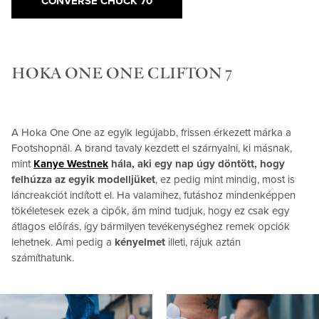
CONVERSE CHUCK 70
HOKA ONE ONE CLIFTON 7
A Hoka One One az egyik legújabb, frissen érkezett márka a
Footshopnál. A brand tavaly kezdett el szárnyalni, ki másnak,
mint
Kanye Westnek
hála, aki egy nap úgy döntött, hogy
felhúzza az egyik modelljüket
, ez pedig mint mindig, most is
láncreakciót indított el. Ha valamihez, futáshoz mindenképpen
tökéletesek ezek a cipők, ám mind tudjuk, hogy ez csak egy
átlagos előírás, így bármilyen tevékenységhez remek opciók
lehetnek. Ami pedig a
kényelmet
illeti, rájuk aztán
számíthatunk.