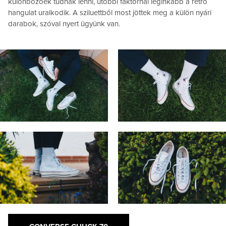
különbözőek tudnak lenni, utóbbi faktornál leginkább a retró
hangulat uralkodik. A sziluettből most jöttek meg a külön nyári
darabok, szóval nyert ügyünk van.