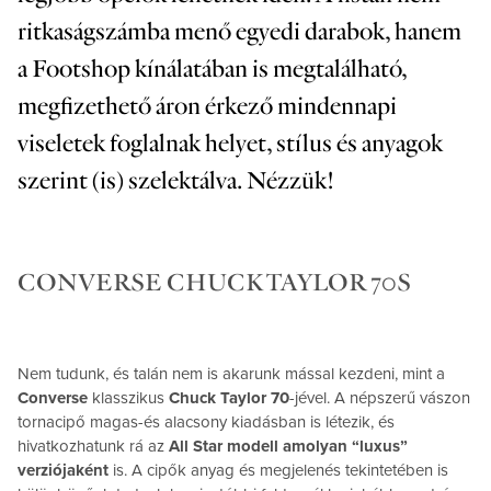
ritkaságszámba menő egyedi darabok, hanem
a Footshop kínálatában is megtalálható,
megfizethető áron érkező mindennapi
viseletek foglalnak helyet, stílus és anyagok
szerint (is) szelektálva. Nézzük!
CONVERSE CHUCK TAYLOR 70S
Nem tudunk, és talán nem is akarunk mással kezdeni, mint a
Converse
klasszikus
Chuck Taylor 70
-jével. A népszerű vászon
tornacipő magas-és alacsony kiadásban is létezik, és
hivatkozhatunk rá az
All Star modell amolyan “luxus”
verziójaként
is. A cipők anyag és megjelenés tekintetében is