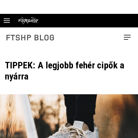
Skip
to
content
FTSHP blog
Menu
TIPPEK: A legjobb fehér cipők a
nyárra