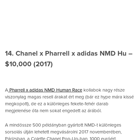
14. Chanel x Pharrell x adidas NMD Hu –
$10,000 (2017)
A
Pharrell x adidas NMD Human Race
kollabok nagy része
viszonylag magas resell árakat ért meg (bár ez hype mára kissé
megkopott), de ez a különleges fekete-fehér darab
megjelenése óta nem sokat engedett az árából.
A mindössze 500 példányban gyártott NMD-t különleges
sorsolás útján lehetett megvásárolni 2017 novemberében,
Párizsban, a Colette Chanel Pop-Up-ban, 1000 euróért.