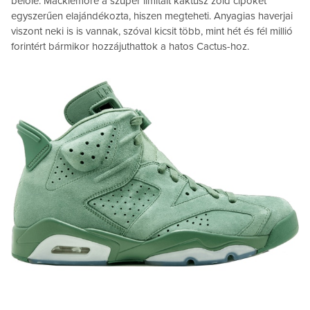
belőle: Macklemore a szuper limitált kaktusz zöld cipőket
egyszerűen elajándékozta, hiszen megteheti. Anyagias haverjai
viszont neki is is vannak, szóval kicsit több, mint hét és fél millió
forintért bármikor hozzájuthattok a hatos Cactus-hoz.