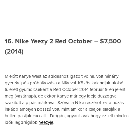
16. Nike Yeezy 2 Red October – $7,500
(2014)
Mielőtt Kanye West az adidashoz igazolt volna, volt néhány
gyerekcipős próbálkozása a Nikeval. Közös kalandjuk utolsó
túlérett gyümölcseként a Red October 2014 február 9-én jelent
meg (vasárnap!), de ekkor Kanye már egy ideje duzzogva
szakított a pipás márkával. Szóval a Nike részéről ez a húzás
inkább amolyan bosszú volt, mint amikor a csajok eladják a
hűtlen pasijuk cuccait… Drágán, ugyanis valahogy ez lett minden
idők legdrágább
Yeezyje
.