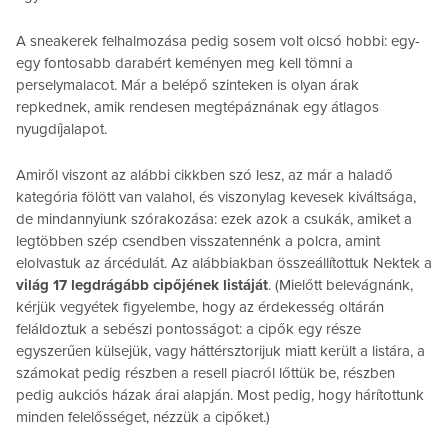
A sneakerek felhalmozása pedig sosem volt olcsó hobbi: egy-
egy fontosabb darabért keményen meg kell tömni a
perselymalacot. Már a belépő szinteken is olyan árak
repkednek, amik rendesen megtépáznának egy átlagos
nyugdíjalapot.
Amiről viszont az alábbi cikkben szó lesz, az már a haladő
kategória fölött van valahol, és viszonylag kevesek kiváltsága,
de mindannyiunk szórakozása: ezek azok a csukák, amiket a
legtöbben szép csendben visszatennénk a polcra, amint
elolvastuk az árcédulát. Az alábbiakban összeállítottuk Nektek a
világ 17 legdrágább cipőjének listáját
. (Mielőtt belevágnánk,
kérjük vegyétek figyelembe, hogy az érdekesség oltárán
feláldoztuk a sebészi pontosságot: a cipők egy része
egyszerűen külsejük, vagy háttérsztorijuk miatt került a listára, a
számokat pedig részben a resell piacról lőttük be, részben
pedig aukciós házak árai alapján. Most pedig, hogy hárítottunk
minden felelősséget, nézzük a cipőket.)