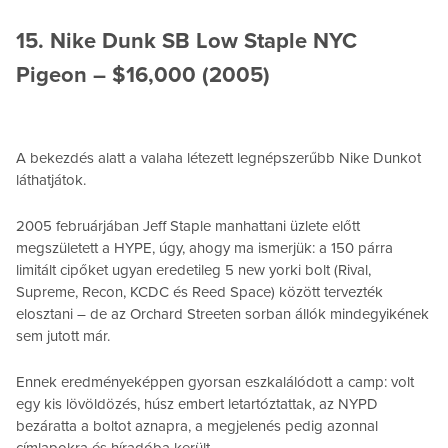
15. Nike Dunk SB Low Staple NYC
Pigeon – $16,000 (2005)
A bekezdés alatt a valaha létezett legnépszerűbb Nike Dunkot
láthatjátok.
2005 februárjában Jeff Staple manhattani üzlete előtt
megszületett a HYPE, úgy, ahogy ma ismerjük: a 150 párra
limitált cipőket ugyan eredetileg 5 new yorki bolt (Rival,
Supreme, Recon, KCDC és Reed Space) között tervezték
elosztani – de az Orchard Streeten sorban állók mindegyikének
sem jutott már.
Ennek eredményeképpen gyorsan eszkalálódott a camp: volt
egy kis lövöldözés, húsz embert letartóztattak, az NYPD
bezáratta a boltot aznapra, a megjelenés pedig azonnal