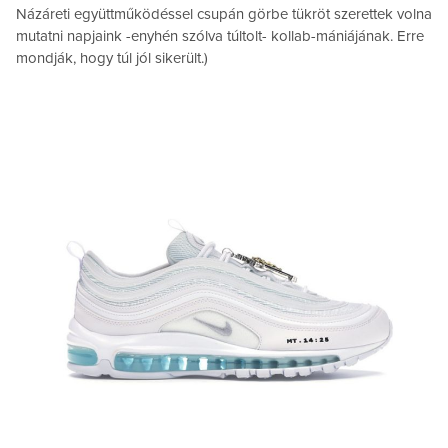
Názáreti együttműködéssel csupán görbe tükröt szerettek volna
mutatni napjaink -enyhén szólva túltolt- kollab-mániájának. Erre
mondják, hogy túl jól sikerült.)