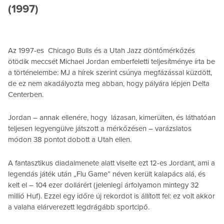
(1997)
Az 1997-es Chicago Bulls és a Utah Jazz döntőmérkőzés
ötödik meccsét Michael Jordan emberfeletti teljesítménye írta be
a történelembe: MJ a hírek szerint csúnya megfázással küzdött,
de ez nem akadályozta meg abban, hogy pályára lépjen Delta
Centerben.
Jordan – annak ellenére, hogy lázasan, kimerülten, és láthatóan
teljesen legyengülve játszott a mérkőzésen – varázslatos
módon 38 pontot dobott a Utah ellen.
A fantasztikus diadalmenete alatt viselte ezt 12-es Jordant, ami a
legendás játék után „Flu Game” néven került kalapács alá, és
kelt el – 104 ezer dollárért (jelenlegi árfolyamon mintegy 32
millió Huf). Ezzel egy időre új rekordot is állított fel: ez volt akkor
a valaha elárverezett legdrágább sportcipő.