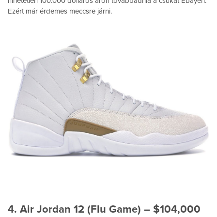
hihetetlen 100.000 dolláros áron továbbadnia a csukát Ebayen.
Ezért már érdemes meccsre járni.
4. Air Jordan 12 (Flu Game) – $104,000