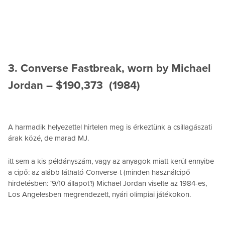
3. Converse Fastbreak, worn by Michael
Jordan – $190,373 (1984)
A harmadik helyezettel hirtelen meg is érkeztünk a csillagászati
árak közé, de marad MJ.
itt sem a kis példányszám, vagy az anyagok miatt kerül ennyibe
a cipő: az alább látható Converse-t (minden használcipő
hirdetésben: ‘9/10 állapot’!) Michael Jordan viselte az 1984-es,
Los Angelesben megrendezett, nyári olimpiai játékokon.