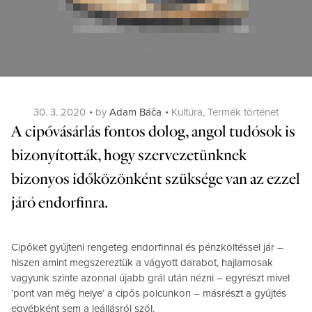
Posted
Categories
30. 3. 2020
by
Adam Báča
Kultúra
,
Termék történet
on
A cipővásárlás fontos dolog, angol tudósok is
bizonyították, hogy szervezetünknek
bizonyos időközönként szüksége van az ezzel
járó endorfinra.
Cipőket gyűjteni rengeteg endorfinnal és pénzköltéssel jár –
hiszen amint megszereztük a vágyott darabot, hajlamosak
vagyunk szinte azonnal újabb grál után nézni – egyrészt mivel
‘pont van még helye’ a cipős polcunkon – másrészt a gyűjtés
egyébként sem a leállásról szól.