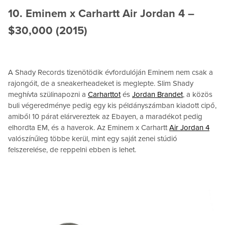
10. Eminem x Carhartt Air Jordan 4 –
$30,000 (2015)
A Shady Records tizenötödik évfordulóján Eminem nem csak a
rajongóit, de a sneakerheadeket is meglepte. Slim Shady
meghívta szülinapozni a
Carharttot
és
Jordan Brandet
, a közös
buli végeredménye pedig egy kis példányszámban kiadott cipő,
amiből 10 párat elárvereztek az Ebayen, a maradékot pedig
elhordta EM, és a haverok. Az Eminem x Carhartt
Air Jordan 4
valószínűleg többe kerül, mint egy saját zenei stúdió
felszerelése, de reppelni ebben is lehet.