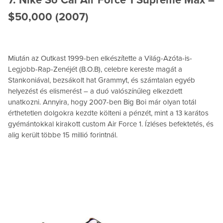
7. Nike So Cal Air Force 1 Supreme Max –
$50,000 (2007)
Miután az Outkast 1999-ben elkészítette a Világ-Azóta-is-
Legjobb-Rap-Zenéjét (B.O.B), celebre kereste magát a
Stankoniával, bezsákolt hat Grammyt, és számtalan egyéb
helyezést és elismerést – a duó valószínűleg elkezdett
unatkozni. Annyira, hogy 2007-ben Big Boi már olyan totál
érthetetlen dolgokra kezdte költeni a pénzét, mint a 13 karátos
gyémántokkal kirakott custom Air Force 1. Ízléses befektetés, és
alig került többe 15 millió forintnál.