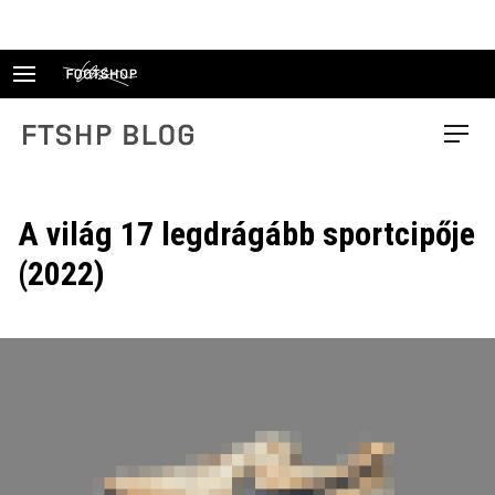
Skip
to
content
FTSHP blog
Menu
A világ 17 legdrágább sportcipője
(2022)