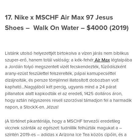
17. Nike x MSCHF Air Max 97 Jesus
Shoes – Walk On Water – $4000 (2019)
Listánk utolsó helyezettjét birtokolva a vízen járás nem biblikus
szuper-erő, hanem totál valóság: a kék-fehér
Air Max
légtalpába
a Jordán folyó megszentelt vizét fecskendezték, fűződíszként
arany-ezüst feszülettel felszerelték, pápai kamupecséttel
dizájnolták, és persze tömjénnel illatosított dobozban volt
kapható…Nagyjából két percig, ugyanis mind a 24 párat
pillanatok alatt kapkodták el az eredeti, 1425 dolláros áron,
hogy aztán négyszeres resell szorzóval támadjon fel a harmadik
napon, a StockX-en. Jézus!
(A történet pikantériája, hogy a MSCHF tervezői eredetileg
viccnek szánták az egészet: tudniillik felhúzták magukat a –
szintén 2019-es – adidas x Arizona Ice Tea közös cipőin, és a