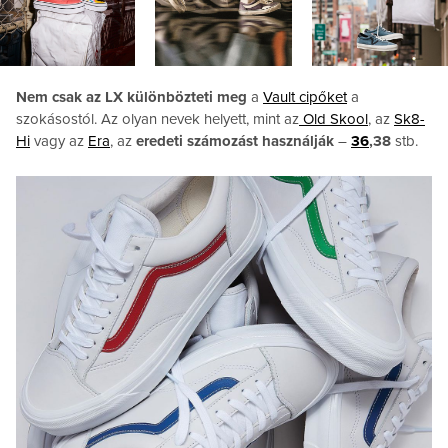
Nem csak az LX különbözteti meg
a
Vault cipőket
a
szokásostól. Az olyan nevek helyett, mint az
Old Skool
, az
Sk8-
Hi
vagy az
Era
, az
eredeti számozást használják
–
36
,38
stb.