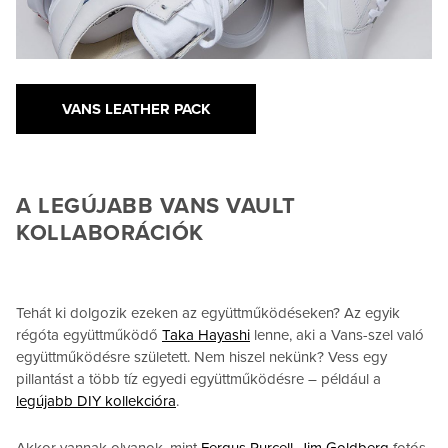
VANS LEATHER PACK
A LEGÚJABB VANS VAULT
KOLLABORÁCIÓK
Tehát ki dolgozik ezeken az együttműködéseken? Az egyik
régóta együttműködő
Taka Hayashi
lenne, aki a Vans-szel való
együttműködésre született. Nem hiszel nekünk? Vess egy
pillantást a több tíz egyedi együttműködésre – például a
legújabb DIY kollekcióra
.
Akkor vannak olyanok, mint
Fergus Purcell
,
Jim Goldberg
fotós