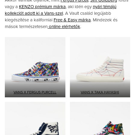
vagy a
KENZO prémium márka
, aki idén egy
nyári témájú
kollekciót adott ki a Vans-szel
. A Vault család legújabb
kiegészítése a kaliforniai
Free & Easy márka
. Mindezek és
mások természetesen
online elérhetők
.
VANS X FERGUS PURCELL
VANS X TAKA HAYASHI