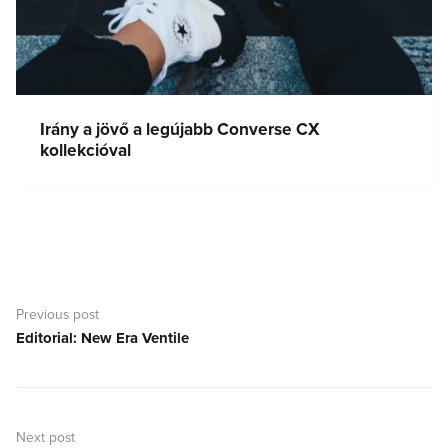
Irány a jövő a legújabb Converse CX
kollekcióval
Bejegyzés
navigáció
Previous post
Editorial: New Era Ventile
Previous
post:
Next post