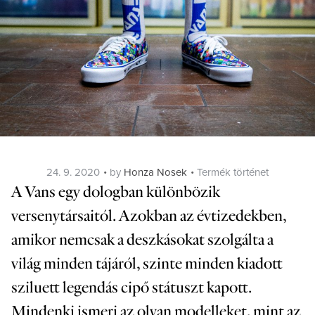
Posted
Categories
24. 9. 2020
by
Honza Nosek
Termék történet
on
A Vans egy dologban különbözik
versenytársaitól. Azokban az évtizedekben,
amikor nemcsak a deszkásokat szolgálta a
világ minden tájáról, szinte minden kiadott
sziluett legendás cipő státuszt kapott.
Mindenki ismeri az olyan modelleket, mint az