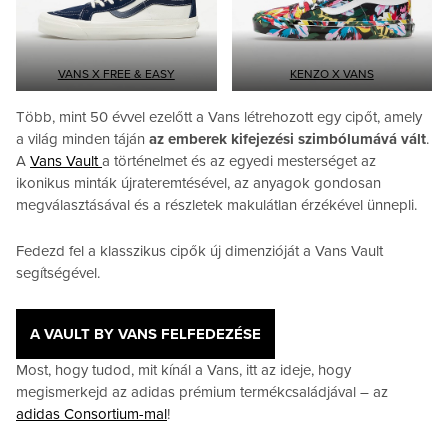
VANS X FREE & EASY
KENZO X VANS
Több, mint 50 évvel ezelőtt a Vans létrehozott egy cipőt, amely
a világ minden táján
az emberek kifejezési szimbólumává vált
.
A
Vans Vault
a történelmet és az egyedi mesterséget az
ikonikus minták újrateremtésével, az anyagok gondosan
megválasztásával és a részletek makulátlan érzékével ünnepli.
Fedezd fel a klasszikus cipők új dimenzióját a Vans Vault
segítségével.
A VAULT BY VANS FELFEDEZÉSE
Most, hogy tudod, mit kínál a Vans, itt az ideje, hogy
megismerkejd az adidas prémium termékcsaládjával – az
adidas Consortium-mal
!