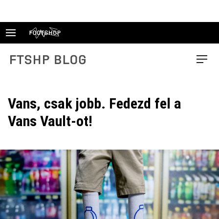
Skip
to
content
FTSHP blog
Menu
Vans, csak jobb. Fedezd fel a
Vans Vault-ot!