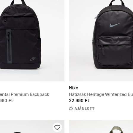
Nike
mental Premium Backpack
Hátizsák Heritage Winterized E
990 Ft
Backpack
22 990 Ft
AJÁNLOTT