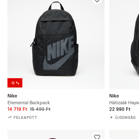
-5 %
Nike
Nike
Elemental Backpack
Hátizsák Hay
14 719 Ft
15 490 Ft
22 990 Ft
FELKAPOTT
ÚJDONSÁG