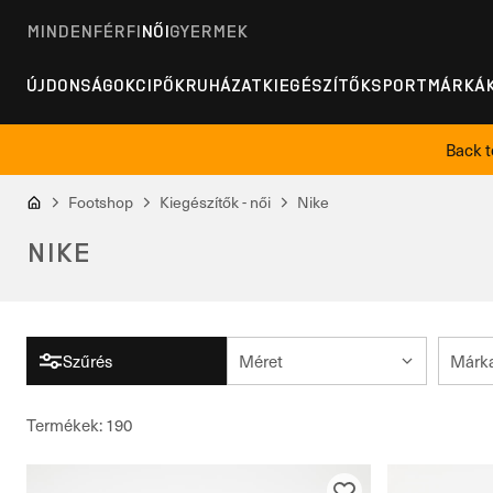
MINDEN
FÉRFI
NŐI
GYERMEK
ÚJDONSÁGOK
CIPŐK
RUHÁZAT
KIEGÉSZÍTŐK
SPORT
MÁRKÁ
Back t
Footshop
Kiegészítők - női
Nike
NIKE
Szűrés
Méret
Márk
Termékek
:
190