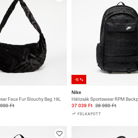
-5 %
Nike
ear Faux Fur Slouchy Bag 19L
Hátizsák Sportswear RPM Back
 990 Ft
37 039 Ft
38 990 Ft
FELKAPOTT