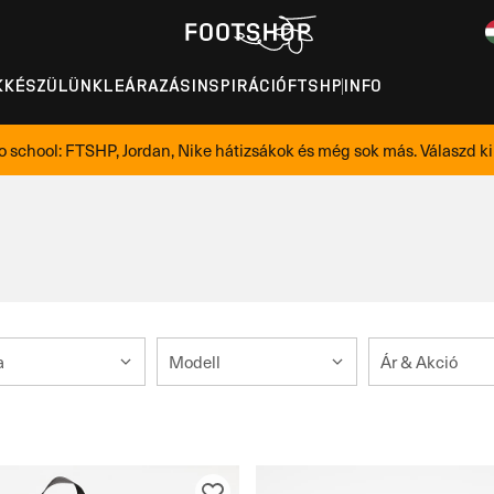
K
KÉSZÜLÜNK
LEÁRAZÁS
INSPIRÁCIÓ
FTSHP
INFO
o school: FTSHP, Jordan, Nike hátizsákok és még sok más. Válaszd ki 
a
Modell
Ár & Akció