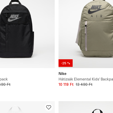
-25 %
Nike
kpack
Hátizsák Elemental Kids' Backpa
490 Ft
10 119 Ft
13 490 Ft