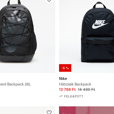
-5 %
Nike
ward Backpack 26L
Hátizsák Backpack
13 769 Ft
14 490 Ft
FELKAPOTT