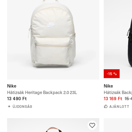
-15 %
Nike
Nike
Hátizsák Heritage Backpack 2.0 23L
Hátizsák Bac
13 490 Ft
13 169 Ft
15 
ÚJDONSÁG
AJÁNLOTT