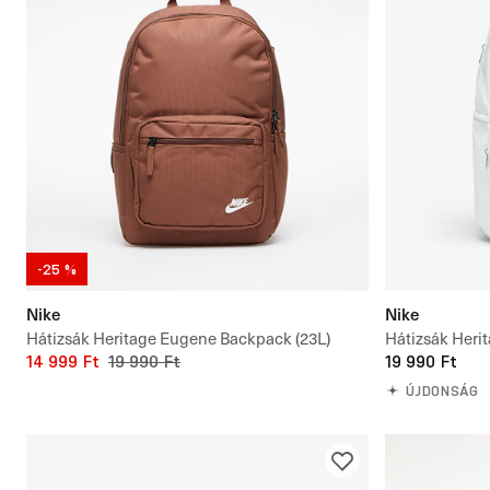
-25 %
Nike
Nike
Hátizsák Heritage Eugene Backpack (23L)
Hátizsák Heri
14 999 Ft
19 990 Ft
Backpack 20L
19 990 Ft
ÚJDONSÁG