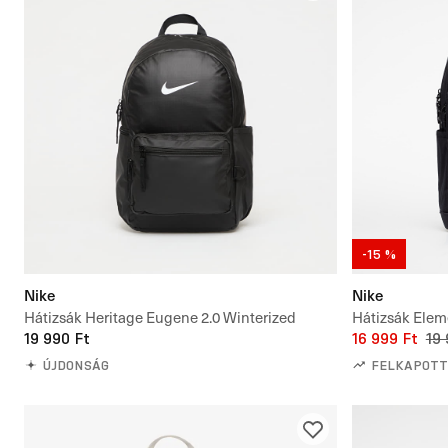
-15 %
Nike
Nike
Hátizsák Heritage Eugene 2.0 Winterized
Hátizsák Ele
Backpack 20L
19 990 Ft
16 999 Ft
19 
ÚJDONSÁG
FELKAPOTT