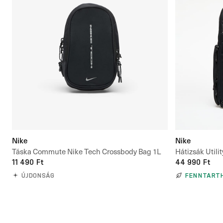
Nike
Nike
Táska Commute Nike Tech Crossbody Bag 1L
Hátizsák Utili
11 490 Ft
44 990 Ft
ÚJDONSÁG
FENNTART