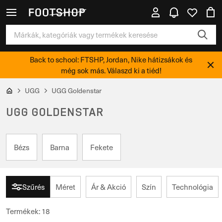
Back to school: FTSHP, Jordan, Nike hátizsákok és
még sok más. Válaszd ki a tiéd!
UGG
UGG Goldenstar
UGG GOLDENSTAR
Bézs
Barna
Fekete
Szűrés
Méret
Ár & Akció
Szín
Technológia
Termékek
:
18