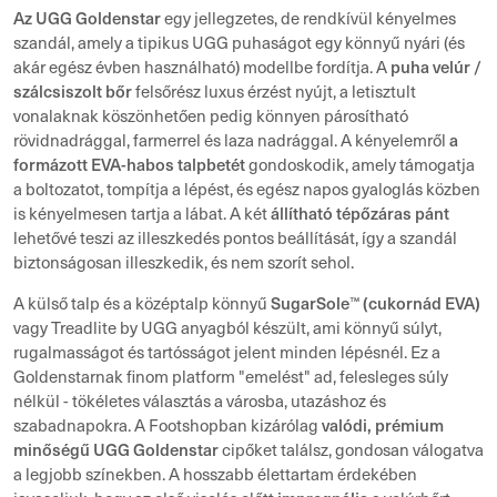
Az UGG Goldenstar
egy jellegzetes, de rendkívül kényelmes
szandál, amely a tipikus UGG puhaságot egy könnyű nyári (és
puha velúr /
akár egész évben használható) modellbe fordítja. A
szálcsiszolt bőr
felsőrész luxus érzést nyújt, a letisztult
vonalaknak köszönhetően pedig könnyen párosítható
a
rövidnadrággal, farmerrel és laza nadrággal. A kényelemről
formázott EVA-habos talpbetét
gondoskodik, amely támogatja
a boltozatot, tompítja a lépést, és egész napos gyaloglás közben
állítható tépőzáras pánt
is kényelmesen tartja a lábat. A két
lehetővé teszi az illeszkedés pontos beállítását, így a szandál
biztonságosan illeszkedik, és nem szorít sehol.
SugarSole™ (cukornád EVA)
A külső talp és a középtalp könnyű
vagy Treadlite by UGG anyagból készült, ami könnyű súlyt,
rugalmasságot és tartósságot jelent minden lépésnél. Ez a
Goldenstarnak finom platform "emelést" ad, felesleges súly
nélkül - tökéletes választás a városba, utazáshoz és
valódi, prémium
szabadnapokra. A Footshopban kizárólag
minőségű UGG Goldenstar
cipőket találsz, gondosan válogatva
a legjobb színekben. A hosszabb élettartam érdekében