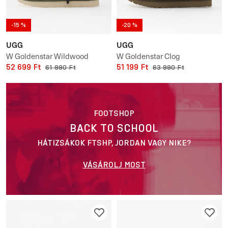
-15 %
-20 %
UGG
UGG
W Goldenstar Wildwood
W Goldenstar Clog
52 699 Ft
51 199 Ft
61 990 Ft
63 990 Ft
FOOTSHOP
BACK TO SCHOOL
HÁTIZSÁKOK FTSHP, JORDAN VAGY NIKE?
VÁSÁROLJ MOST