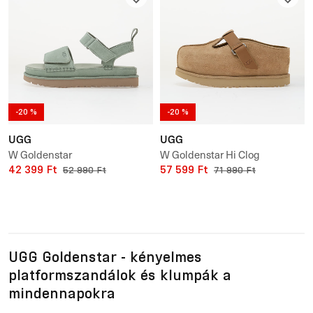
-20 %
-20 %
UGG
UGG
W Goldenstar
W Goldenstar Hi Clog
42 399 Ft
57 599 Ft
52 990 Ft
71 990 Ft
UGG Goldenstar - kényelmes
platformszandálok és klumpák a
mindennapokra