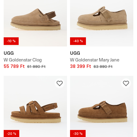
-10 %
-40 %
UGG
UGG
W Goldenstar Clog
W Goldenstar Mary Jane
55 789 Ft
38 399 Ft
61 990 Ft
63 990 Ft
-20 %
-30 %