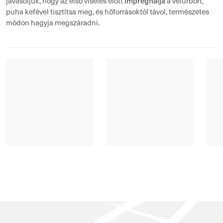
impregnálja
javasoljuk, hogy az első viselés előtt
a velúrbőrt,
puha kefével tisztítsa meg, és hőforrásoktól távol, természetes
módon hagyja megszáradni.