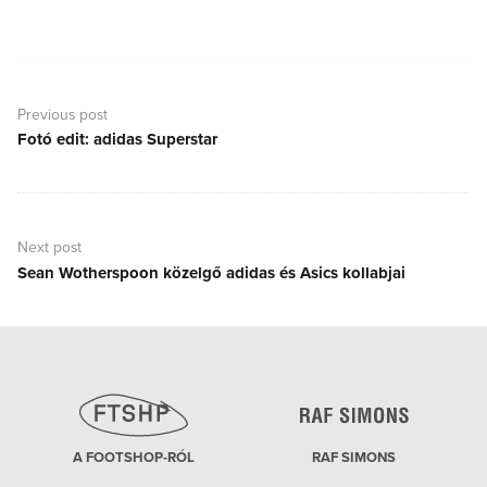
Bejegyzés
navigáció
Previous post
Fotó edit: adidas Superstar
Previous
post:
Next post
Sean Wotherspoon közelgő adidas és Asics kollabjai
Next
post:
A FOOTSHOP-RÓL
RAF SIMONS