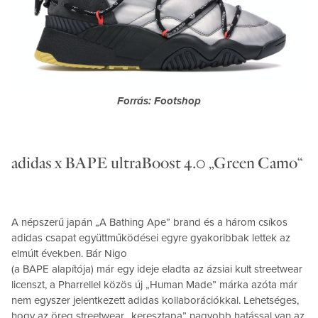
Forrás: Footshop
adidas x BAPE ultraBoost 4.0 „Green Camo“
A népszerű japán „A Bathing Ape” brand és a három csíkos
adidas csapat együttműködései egyre gyakoribbak lettek az
elmúlt években. Bár Nigo
(a BAPE alapítója) már egy ideje eladta az ázsiai kult streetwear
licenszt, a Pharrellel közös új „Human Made” márka azóta már
nem egyszer jelentkezett adidas kollaborációkkal. Lehetséges,
hogy az öreg streetwear „keresztapa” nagyobb hatással van az