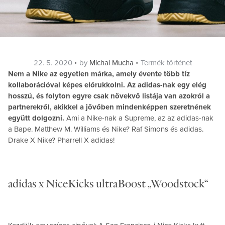
Posted
Categories
22. 5. 2020
by
Michal Mucha
Termék történet
on
Nem a Nike az egyetlen márka, amely évente több tíz
kollaborációval képes előrukkolni. Az adidas-nak egy elég
hosszú, és folyton egyre csak növekvő listája van azokról a
partnerekről, akikkel a jövőben mindenképpen szeretnének
együtt dolgozni.
Ami a Nike-nak a Supreme, az az adidas-nak
a Bape. Matthew M. Williams és Nike? Raf Simons és adidas.
Drake X Nike? Pharrell X adidas!
adidas x NiceKicks ultraBoost „Woodstock“