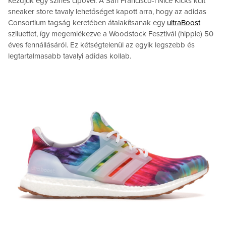
Kezdjük egy színes cipővel: A San Francisco-i Nice Kicks kult
sneaker store tavaly lehetőséget kapott arra, hogy az adidas
Consortium tagság keretében átalakítsanak egy
ultraBoost
sziluettet, így megemlékezve a Woodstock Fesztivál (hippie) 50
éves fennállásáról. Ez kétségtelenül az egyik legszebb és
legtartalmasabb tavalyi adidas kollab.