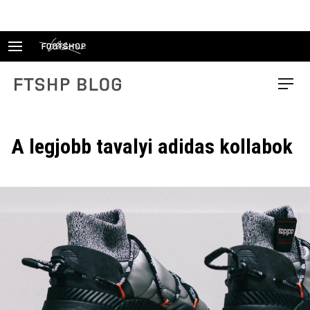
Skip
to
content
FTSHP blog
Menu
A legjobb tavalyi adidas kollabok