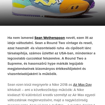
Ha nem ismered
Sean Wotherspoon
nevét, ezen itt az
ideje változtatni. Sean a Round Two vintage és resell,
azaz használt -és viszonteladó ruha -és cipőbolt lánc
társalapítója, számos üzlettel az USA-ban, mindenkor a
legcoolabb cuccokkal felszerelve. A Round Two a
Supreme, és hasonszőrű hype márkák legújabb
megjelenéseinek bizományos értékesítőjeként és
viszonteladójaként is működik.
Sean ezen kívül megnyerte a Nike 2018-as
Air Max Day
kihívását – ami a következőképp működik: A Nike
kiválaszt 10 különböző kreatív személyt az Air Max egyedi
változatának megtervezésére, majd a nagyközönség