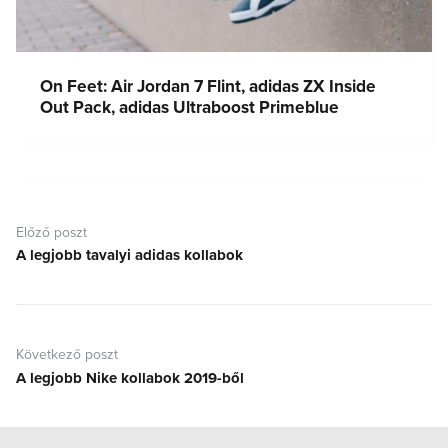
On Feet: Air Jordan 7 Flint, adidas ZX Inside
Out Pack, adidas Ultraboost Primeblue
Bejegyzés
navigáció
Előző poszt
A legjobb tavalyi adidas kollabok
Előző
poszt:
Következő poszt
A legjobb Nike kollabok 2019-ből
Következő
poszt: