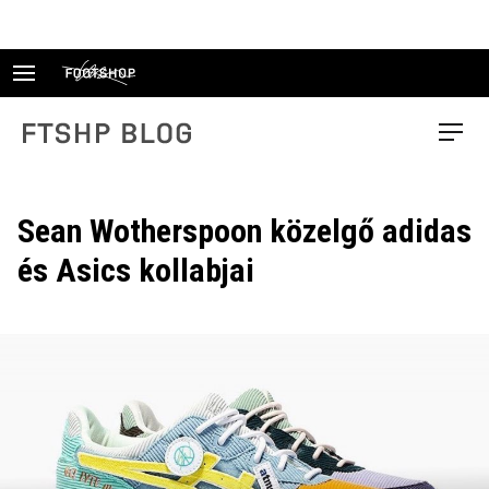
Skip
to
content
FTSHP blog
Menu
Sean Wotherspoon közelgő adidas
és Asics kollabjai