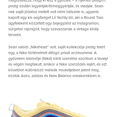
megszavazza, hogy ki lesz a győztes – a nyertes design-t
pedig ezután legyártják/tömeggyártják, és eladják. Sean-
nak saját jóízlése mellett volt némi hátszele is, ugyanis
kapott egy kis segítséget Lil Yachty-tól, aki a Round Two
ügyfeleként közzétett egy bejegyzést az Instagramon,
sürgetve rajongóit, hogy szavazzanak a vintage király
terveire.
Sean valódi „Nikehead” volt, saját kollekciója pedig felért
egy, a Nike történelmét átfogó privát archivummal. A
győzelem istennője (Niké) iránti szerelme azonban a tavalyi
év végén megfakult, amikor a Nike szerződés lejárt, és ezt
követően különböző márkák modelljeiben jelent meg,
köztük Asics, adidas és New Balance sneakerekben is.