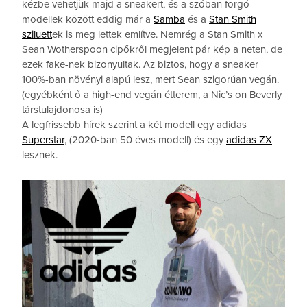
kézbe vehetjük majd a sneakert, és a szóban forgó
modellek között eddig már a
Samba
és a
Stan Smith
sziluett
ek is meg lettek említve. Nemrég a Stan Smith x
Sean Wotherspoon cipőkről megjelent pár kép a neten, de
ezek fake-nek bizonyultak. Az biztos, hogy a sneaker
100%-ban növényi alapú lesz, mert Sean szigorúan vegán.
(egyébként ő a high-end vegán étterem, a Nic’s on Beverly
társtulajdonosa is)
A legfrissebb hírek szerint a két modell egy adidas
Superstar
, (2020-ban 50 éves modell) és egy
adidas ZX
lesznek.