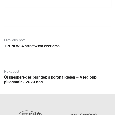
Bejegyzés
navigáció
Previous post
TRENDS: A streetwear ezer arca
Previous
post:
Next post
Új sneakerek és brandek a korona idején – A legjobb
Next
pillanataink 2020-ban
post: