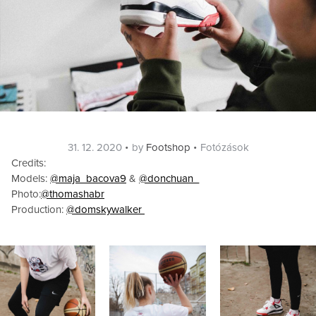
Posted
Categories
31. 12. 2020
by
Footshop
Fotózások
on
Credits:
Models:
@maja_bacova9
&
@donchuan_
Photo:
@thomashabr
Production:
@domskywalker