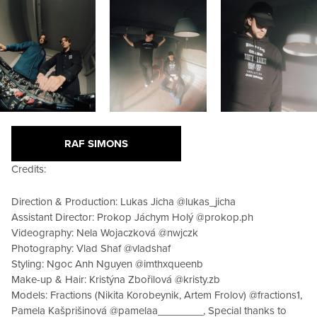
RAF SIMONS
Credits:
Direction & Production: Lukas Jicha @lukas_jicha
Assistant Director: Prokop Jáchym Holý @prokop.ph
Videography: Nela Wojaczková @nwjczk
Photography: Vlad Shaf @vladshaf
Styling: Ngoc Anh Nguyen @imthxqueenb
Make-up & Hair: Kristýna Zbořilová @kristy.zb
Models: Fractions (Nikita Korobeynik, Artem Frolov) @fractions1,
Pamela Kašprišinová @pamelaa________, Special thanks to