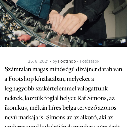
Posted
Categories
25. 6. 2021
by
Footshop
Fotózások
on
Számtalan magas minőségű dizájner darab van
a Footshop kínálatában, melyeket a
legnagyobb szakértelemmel válogattunk
nektek, köztük foglal helyet Raf Simons, az
ikonikus, méltán híres belga tervező azonos
nevű márkája is. Simons az az alkotó, aki az