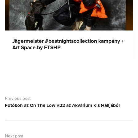
Jägermeister #bestnightscollection kampány +
Art Space by FTSHP
Bejegyzés
navigáció
Previous post
Fotókon az On The Low #22 az Akvárium Kis Halljából
Previous
post:
Next post