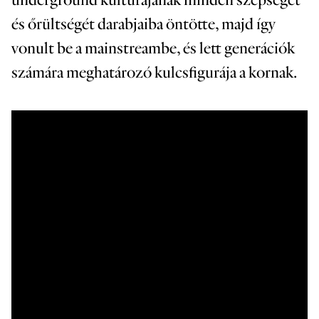
underground kultúrájának minden szépségét
és őrültségét darabjaiba öntötte, majd így
vonult be a mainstreambe, és lett generációk
számára meghatározó kulcsfigurája a kornak.