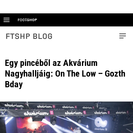
Skip
to
content
FTSHP blog
Menu
Egy pincéből az Akvárium
Nagyhalljáig: On The Low – Gozth
Bday