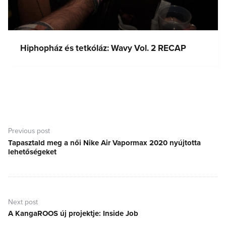
Hiphopház és tetkóláz: Wavy Vol. 2 RECAP
Bejegyzés
navigáció
Previous post
Tapasztald meg a női Nike Air Vapormax 2020 nyújtotta
Previous
lehetőségeket
post:
Next post
A KangaROOS új projektje: Inside Job
Next
post: