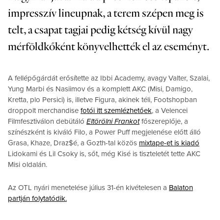
impresszív lineupnak, a terem szépen meg is
telt, a csapat tagjai pedig kétség kívül nagy
mérföldkőként könyvelhették el az eseményt.
A fellépőgárdát erősítette az Ibbi Academy, avagy Valter, Szalai,
Yung Marbi és Nasiimov és a komplett AKC (Misi, Damigo,
Kretta, plo Persici) is, illetve Figura, akinek téli, Footshopban
droppolt merchandise
fotói itt szemlézhetőek
, a Velencei
Filmfesztiválon debütáló
Eltörölni Frankot
főszereplője, a
színészként is kiváló Filo, a Power Puff megjelenése előtt álló
Grasa, Khaze, Draz$é, a Gozth-tal közös
mixtape-et is kiadó
Lidokami és Lil Csoky is, sőt, még Kisé is tiszteletét tette AKC
Misi oldalán.
Az OTL nyári menetelése július 31-én kivételesen a
Balaton
partján folytatódik.