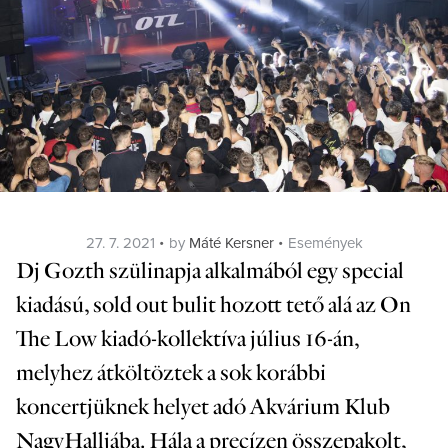
Posted
Categories
27. 7. 2021
by
Máté Kersner
Események
on
Dj Gozth szülinapja alkalmából egy special
kiadású, sold out bulit hozott tető alá az On
The Low kiadó-kollektíva július 16-án,
melyhez átköltöztek a sok korábbi
koncertjüknek helyet adó Akvárium Klub
NagyHalljába. Hála a precízen összepakolt,