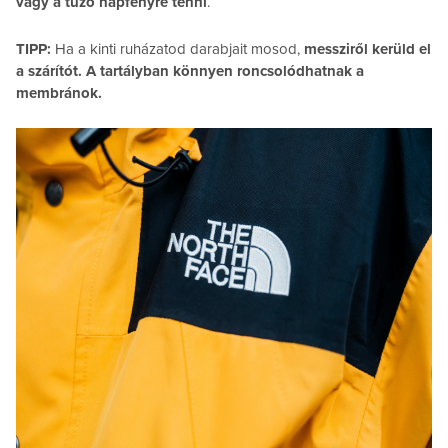
vagy a tűző napfényre tenni
.
TIPP:
Ha a kinti ruházatod darabjait mosod,
messziről kerüld el
a szárítót. A tartályban könnyen roncsolódhatnak a
membránok.