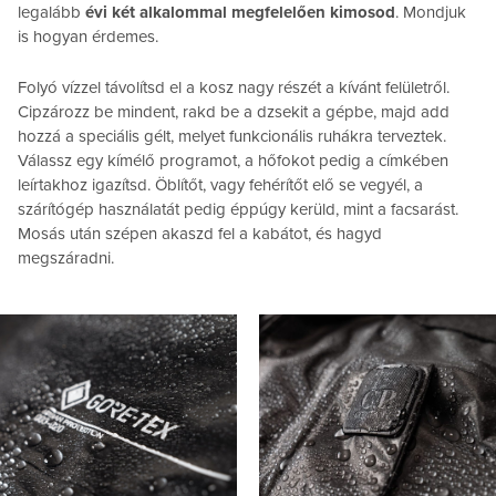
legalább
évi két alkalommal megfelelően kimosod
. Mondjuk
is hogyan érdemes.
Folyó vízzel távolítsd el a kosz nagy részét a kívánt felületről.
Cipzározz be mindent, rakd be a dzsekit a gépbe, majd add
hozzá a speciális gélt, melyet funkcionális ruhákra terveztek.
Válassz egy kímélő programot, a hőfokot pedig a címkében
leírtakhoz igazítsd. Öblítőt, vagy fehérítőt elő se vegyél, a
szárítógép használatát pedig éppúgy kerüld, mint a facsarást.
Mosás után szépen akaszd fel a kabátot, és hagyd
megszáradni.