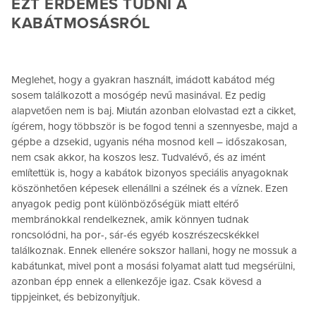
EZT ÉRDEMES TUDNI A
KABÁTMOSÁSRÓL
Meglehet, hogy a gyakran használt, imádott kabátod még
sosem találkozott a mosógép nevű masinával. Ez pedig
alapvetően nem is baj. Miután azonban elolvastad ezt a cikket,
ígérem, hogy többször is be fogod tenni a szennyesbe, majd a
gépbe a dzsekid, ugyanis néha mosnod kell – időszakosan,
nem csak akkor, ha koszos lesz. Tudvalévő, és az imént
említettük is, hogy a kabátok bizonyos speciális anyagoknak
köszönhetően képesek ellenállni a szélnek és a víznek. Ezen
anyagok pedig pont különbözőségük miatt eltérő
membránokkal rendelkeznek, amik könnyen tudnak
roncsolódni, ha por-, sár-és egyéb koszrészecskékkel
találkoznak. Ennek ellenére sokszor hallani, hogy ne mossuk a
kabátunkat, mivel pont a mosási folyamat alatt tud megsérülni,
azonban épp ennek a ellenkezője igaz. Csak kövesd a
tippjeinket, és bebizonyítjuk.