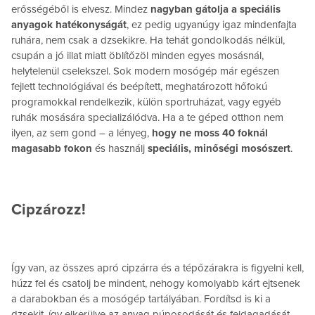
erősségéből is elvesz. Mindez
nagyban gátolja a speciális
anyagok hatékonyságát
, ez pedig ugyanúgy igaz mindenfajta
ruhára, nem csak a dzsekikre. Ha tehát gondolkodás nélkül,
csupán a jó illat miatt öblítőzöl minden egyes mosásnál,
helytelenül cselekszel. Sok modern mosógép már egészen
fejlett technológiával és beépített, meghatározott hőfokú
programokkal rendelkezik, külön sportruházat, vagy egyéb
ruhák mosására specializálódva. Ha a te géped otthon nem
ilyen, az sem gond – a lényeg,
hogy ne moss 40 foknál
magasabb fokon
és használj
speciális, minőségi mosószert
.
Cipzározz!
Így van, az összes apró cipzárra és a tépőzárakra is figyelni kell,
húzz fel és csatolj be mindent, nehogy komolyabb kárt ejtsenek
a darabokban és a mosógép tartályában. Fordítsd is ki a
dzsekit, így elkerülve az anyag púposodását és feldagadását.