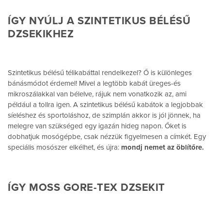
ÍGY NYÚLJ A SZINTETIKUS BÉLÉSŰ
DZSEKIKHEZ
Szintetikus bélésű télikabáttal rendelkezel? Ő is különleges
bánásmódot érdemel! Mivel a legtöbb kabát üreges-és
mikroszálakkal van bélelve, rájuk nem vonatkozik az, ami
például a tollra igen. A szintetikus bélésű kabátok a legjobbak
síeléshez és sportoláshoz, de szimplán akkor is jól jönnek, ha
melegre van szükséged egy igazán hideg napon. Őket is
dobhatjuk mosógépbe, csak nézzük figyelmesen a címkét. Egy
speciális mosószer elkélhet, és újra:
mondj nemet az öblítőre.
ÍGY MOSS GORE-TEX DZSEKIT