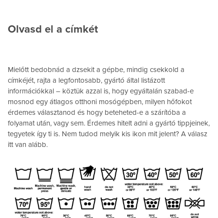
Olvasd el a címkét
Mielőtt bedobnád a dzsekit a gépbe, mindig csekkold a
címkéjét, rajta a legfontosabb, gyártó által listázott
információkkal – köztük azzal is, hogy egyáltalán szabad-e
mosnod egy átlagos otthoni mosógépben, milyen hőfokot
érdemes választanod és hogy beteheted-e a szárítóba a
folyamat után, vagy sem. Érdemes hitelt adni a gyártó tippjeinek,
tegyetek így ti is. Nem tudod melyik kis ikon mit jelent? A válasz
itt van alább.