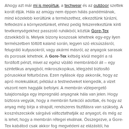
Ahogy azt már
mi is megírtuk
, a
techwear
és az
outdoor
szettek
korát éljük. Hála az amúgy nem éppen hálás pandémiának,
mind közelebb kerültünk a természethez, elkezdtünk túrázni,
felfedezni a környezetünket, ehhez pedig felszerelkeztünk kinti
tevékenységekhez passzoló ruhákból, köztük
Gore-Tex
dzsekikből is. Melyek bizony koszosak lehetnek egy-egy ilyen
természetben töltött kaland során, legyen szó elcsúszásról,
felugráló kutyusokról, vagy akármi másról, az anyagok sarasak
és porosak lehetnek. A
Gore-Tex
kétség kívül megéri a rá
fordított pénzt, mivel az egész vízálló membránból áll – egy
szintetikus anyagból, mikroszkopikus, lélegzést biztosító
pórusokkal felturbózva. Ezen nyílások épp akkorák, hogy az
apró molekulákat, például a testnedveket kiengedik, a vizet
viszont nem hagyják befolyni. A membrán vízlepergető
tulajdonsága egy impregnáló anyagnak hála van jelen. Hogy
biztosra vegyük, hogy a membrán funkciói adottak, és hogy az
anyag még bírja a strapát, rendszeres tisztításra van szükség. A
koszrészecskék sárgává változtathatják az anyagot, és még az
is lehet, hogy a membrán rétegei elválnak. Összegezve, a Gore-
Tex kabátod csak akkor fog megvédeni az elázástól, ha