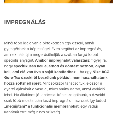
IMPREGNÁLÁS
Minél több ideje van a birtokodban egy dzseki, annál
gyengébbek a képességei. Ezen segíthet az impregnálás,
aminek hála újra megerősíthetjük a szóban forgó kabát
speciális anyagát.
Amikor impregnálót választasz
, figyelj rá,
hogy
specifikusan kell eljárnod és döntést hoznod, olyan
kell, ami elő van írva a saját kabátodhoz
– ha egy
Nike ACG
Gore-Tex dzsekiről beszélünk például, nem használhatunk
hozzá softshell sprét
. Mint sokszor tanácsoltuk, először a
gyártó ajánlását olvasd el, mivel ahány darab, annyi variáció
lehet. Ha általános jó tanáccsal kéne szolgálnunk, a dzsekid
csak több mosás után kezd impregnáld, hisz csak így tudod
„megújítani” a funkcionális membránokat
, egy vadiúj
kabátnál erre még nincs szükség.