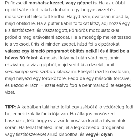
Pufidzsekit
moshatsz kézzel, vagy géppel is
. Ha az előbbi
opciót választod, rakd a kabátot egy langyos vízzel és
mosószerrel teletöltött kádba. Hagyd ázni, óvatosan mosd ki,
majd öblítsd le. Ha a puffer kabin foltokat látsz, adj hozzá egy
kis tisztítószert, és visszafogott, körkörös mozdulatokkal
próbáld meg eltávolítani azokat. Ha a mosógép mellett teszed
le a voksod, üríts ki minden zsebet, húzd fel a cipzárokat,
válassz egy kímélő programot öblítés nélkül és állítsd be a
bűvös 30 fokot
. A mosási folyamat után várd meg, amíg
elszivárog a víz a gépből, majd vedd ki a dzsekit, amit
semmiképp sem szabad
kifacsarni. Ehelyett rázd ki óvatosan,
majd helyezd egy törölközőre. Fedd be egy második törcsivel,
és kezdd el rázni – ezzel eltávolítod a bennmaradó, felesleges
vizet.
TIPP:
A kabátban található tollat egy zsírból álló védőréteg fedi
be, ennek izolatív funkciója van. Ha átlagos mosószert
használsz, félő, hogy ez a zsír lemosásra kerül a folyamatok
során. Ha tehát teheted, menj el a legközelebbi drogériába
vagy tisztítószereket áruló kisboltba, és
vegyél olyan