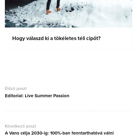
Hogy válaszd ki a tökéletes téli cipőt?
Bejegyzés
navigáció
Előző poszt
Editorial: Live Summer Passion
Előző
poszt:
Következő poszt
A Vans célja 2030-ig: 100%-ban fenntarthatóvá válni
Következő