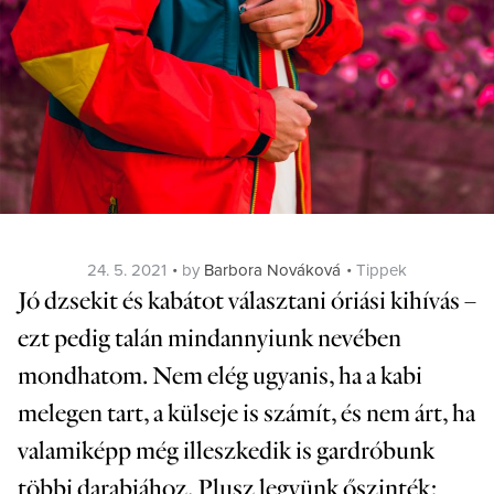
Posted
Categories
24. 5. 2021
by
Barbora Nováková
Tippek
on
Jó dzsekit és kabátot választani óriási kihívás –
ezt pedig talán mindannyiunk nevében
mondhatom. Nem elég ugyanis, ha a kabi
melegen tart, a külseje is számít, és nem árt, ha
valamiképp még illeszkedik is gardróbunk
többi darabjához. Plusz legyünk őszinték: