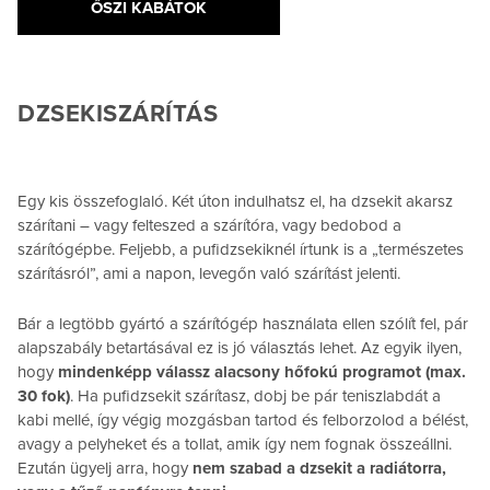
ŐSZI KABÁTOK
DZSEKISZÁRÍTÁS
Egy kis összefoglaló. Két úton indulhatsz el, ha dzsekit akarsz
szárítani – vagy felteszed a szárítóra, vagy bedobod a
szárítógépbe. Feljebb, a pufidzsekiknél írtunk is a „természetes
szárításról”, ami a napon, levegőn való szárítást jelenti.
Bár a legtöbb gyártó a szárítógép használata ellen szólít fel, pár
alapszabály betartásával ez is jó választás lehet. Az egyik ilyen,
hogy
mindenképp válassz alacsony hőfokú programot (max.
30 fok)
. Ha pufidzsekit szárítasz, dobj be pár teniszlabdát a
kabi mellé, így végig mozgásban tartod és felborzolod a bélést,
avagy a pelyheket és a tollat, amik így nem fognak összeállni.
Ezután ügyelj arra, hogy
nem szabad a dzsekit a radiátorra,