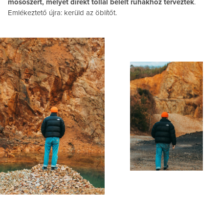
mosószert, melyet direkt tollal bélelt ruhákhoz terveztek
.
Emlékeztető újra: kerüld az öblítőt.