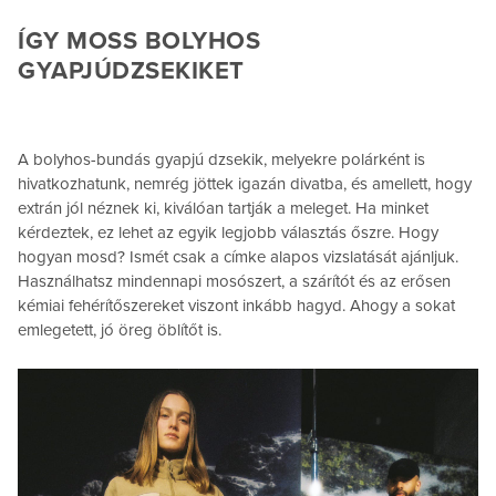
ÍGY MOSS BOLYHOS
GYAPJÚDZSEKIKET
A bolyhos-bundás gyapjú dzsekik, melyekre polárként is
hivatkozhatunk, nemrég jöttek igazán divatba, és amellett, hogy
extrán jól néznek ki, kiválóan tartják a meleget. Ha minket
kérdeztek, ez lehet az egyik legjobb választás őszre. Hogy
hogyan mosd? Ismét csak a címke alapos vizslatását ajánljuk.
Használhatsz mindennapi mosószert, a szárítót és az erősen
kémiai fehérítőszereket viszont inkább hagyd. Ahogy a sokat
emlegetett, jó öreg öblítőt is.