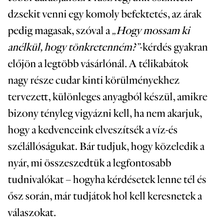
dzsekit venni egy komoly befektetés, az árak
pedig magasak, szóval a
„Hogy mossam ki
anélkül, hogy tönkretenném?”
-kérdés gyakran
előjön a legtöbb vásárlónál. A télikabátok
nagy része cudar kinti körülményekhez
tervezett, különleges anyagból készül, amikre
bizony tényleg vigyázni kell, ha nem akarjuk,
hogy a kedvenceink elveszítsék a víz-és
szélállóságukat. Bár tudjuk, hogy közeledik a
nyár, mi összeszedtük a legfontosabb
tudnivalókat – hogyha kérdésetek lenne tél és
ősz során, már tudjátok hol kell keresnetek a
válaszokat.