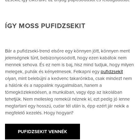
ÍGY MOSS PUFIDZSEKIT
Bár a pufidzseki-trend elsőre egy könnyen jött, könnyen ment
jelenségnek tűnt, bebizonyosodott, hogy ezen kabátok nem
mennek sehova. És ez nem is baj, hisz mind tudjuk, hogy milyen
melegek, puhák és kényelmesek. Felkapni egy
pufidzsekit
olyan, mint belebújni a kedvenc takarónkba, csak mindezt nem
a hálónk és a nappalink nyugalmában, hanem a
tömegközlekedésen, a munkában, vagy épp az iskolában
tehetjük. Nem mellesleg remekül néznek ki, ezt pedig jó lenne
megtartani egy hosszú, cudar tél után is, épp ezért jár nekik a
megfelelő kezelés. Hogy hogyan?
PUFIDZSEKIT VENNÉK