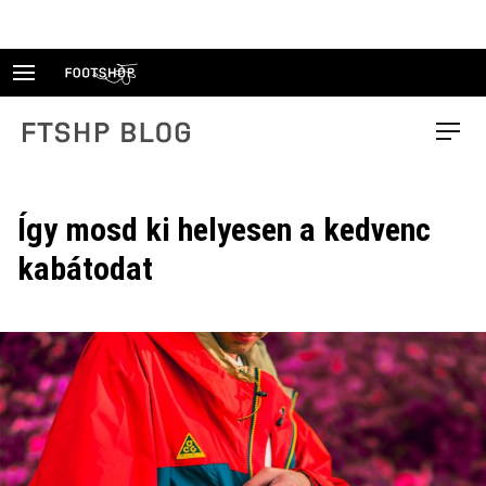
Skip
to
content
FTSHP blog
Menu
Így mosd ki helyesen a kedvenc
kabátodat