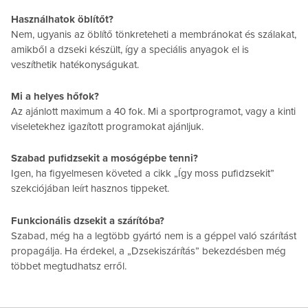
Használhatok öblítőt?
Nem, ugyanis az öblítő tönkreteheti a membránokat és szálakat,
amikből a dzseki készült, így a speciális anyagok el is
veszíthetik hatékonyságukat.
Mi a helyes hőfok?
Az ajánlott maximum a 40 fok. Mi a sportprogramot, vagy a kinti
viseletekhez igazított programokat ajánljuk.
Szabad pufidzsekit a mosógépbe tenni?
Igen, ha figyelmesen követed a cikk „Így moss pufidzsekit”
szekciójában leírt hasznos tippeket.
Funkcionális dzsekit a szárítóba?
Szabad, még ha a legtöbb gyártó nem is a géppel való szárítást
propagálja. Ha érdekel, a „Dzsekiszárítás” bekezdésben még
többet megtudhatsz erről.