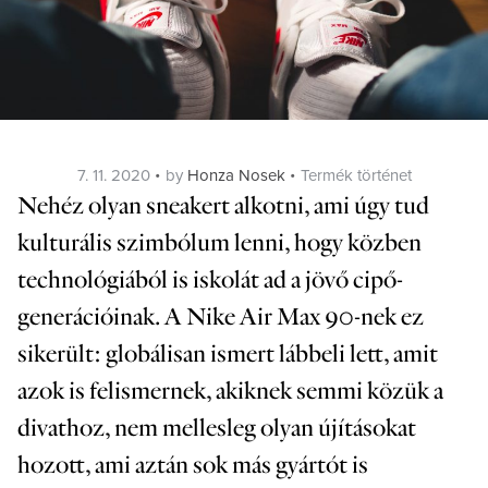
Posted
Categories
7. 11. 2020
by
Honza Nosek
Termék történet
on
Nehéz olyan sneakert alkotni, ami úgy tud
kulturális szimbólum lenni, hogy közben
technológiából is iskolát ad a jövő cipő-
generációinak. A Nike Air Max 90-nek ez
sikerült: globálisan ismert lábbeli lett, amit
azok is felismernek, akiknek semmi közük a
divathoz, nem mellesleg olyan újításokat
hozott, ami aztán sok más gyártót is