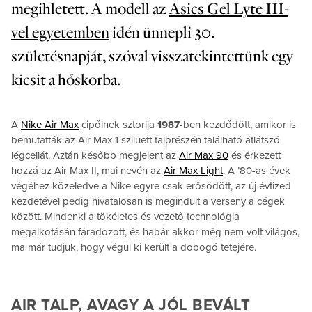
megihletett. A modell az
Asics Gel Lyte III-
vel egyetemben
idén ünnepli 30.
születésnapját, szóval visszatekintettünk egy
kicsit a hőskorba.
A
Nike Air Max
cipőinek sztorija
1987
-ben kezdődött, amikor is
bemutatták az Air Max 1 sziluett talprészén található átlátszó
légcellát. Aztán később megjelent az
Air Max 90
és érkezett
hozzá az Air Max II, mai nevén az
Air Max Light
. A ’80-as évek
végéhez közeledve a Nike egyre csak erősödött, az új évtized
kezdetével pedig hivatalosan is megindult a verseny a cégek
között. Mindenki a tökéletes és vezető technológia
megalkotásán fáradozott, és habár akkor még nem volt világos,
ma már tudjuk, hogy végül ki került a dobogó tetejére.
AIR TALP, AVAGY A JÓL BEVÁLT