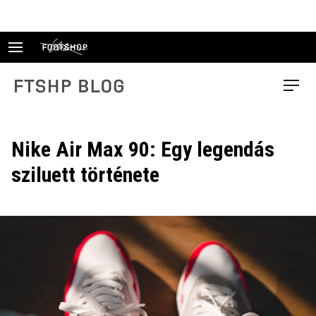
Skip
to
content
FTSHP blog
Menu
Nike Air Max 90: Egy legendás
sziluett története