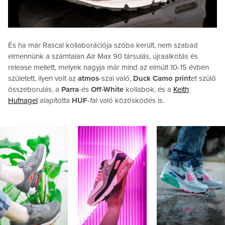
És ha már Rascal kollaborációja szóba került, nem szabad
elmennünk a számtalan Air Max 90 társulás, újraalkotás és
release mellett, melyek nagyja már mind az elmúlt 10-15 évben
született, ilyen volt az
atmos
-szal való,
Duck Camo print
et szülő
összeborulás, a
Parra
-és
Off-White
kollabok, és a
Keith
Hufnagel
alapította
HUF
-fal való közösködés is.