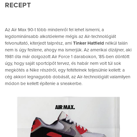
RECEPT
Az Air Max 90-t több mindenről fel lehet ismerni, a
legdominánsabb alkotóeleme mégis az Air-technológiát
felvonultató, kiterjedt talprész, ami
Tinker Hatfield
nélkül talán
nem is úgy festene, ahogy ma ismerjük. Az amerikai dizájner, aki
1981 óta már dolgozott Air Force 1 darabokon, ’85-ben döntött
úgy, hogy saját sportcipőt tervez, és habár nem volt túl sok
megkötés a Nike részéről, egy feltételnek teljesülnie kellett: a
cég akkori legnagyobb dobását, az Air-technológiát valamilyen
módon be kellett építenie a sneakerbe.