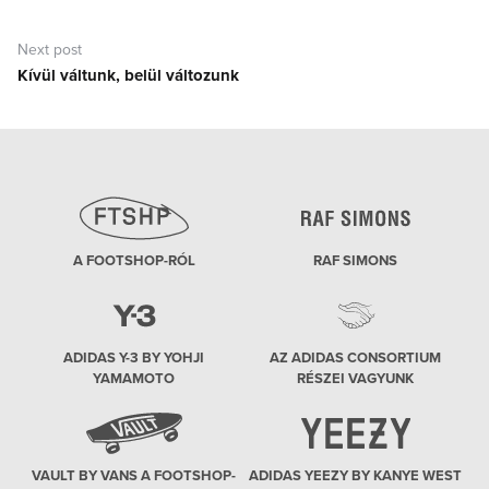
Next post
Kívül váltunk, belül változunk
Next
post:
A FOOTSHOP-RÓL
RAF SIMONS
ADIDAS Y-3 BY YOHJI
AZ ADIDAS CONSORTIUM
YAMAMOTO
RÉSZEI VAGYUNK
VAULT BY VANS A FOOTSHOP-
ADIDAS YEEZY BY KANYE WEST