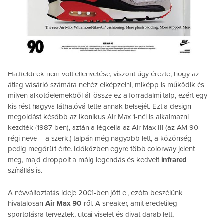
Hatfieldnek nem volt ellenvetése, viszont úgy érezte, hogy az
átlag vásárló számára nehéz elképzelni, miképp is működik és
milyen alkotóelemekből áll össze ez a forradalmi talp, ezért egy
kis rést hagyva láthatóvá tette annak belsejét. Ezt a design
megoldást később az ikonikus Air Max 1-nél is alkalmazni
kezdték (1987-ben), aztán a légcella az Air Max III (az AM 90
régi neve – a szerk.) talpán még nagyobb lett, a közönség
pedig megőrült érte. Időközben egyre több colorway jelent
meg, majd droppolt a máig legendás és kedvelt
infrared
színállás is.
A névváltoztatás ideje 2001-ben jött el, ezóta beszélünk
hivatalosan
Air Max 90
-ről. A sneaker, amit eredetileg
sportolásra terveztek, utcai viselet és divat darab lett,