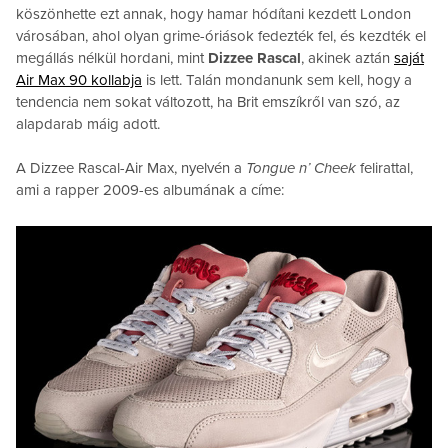
köszönhette ezt annak, hogy hamar hódítani kezdett London
városában, ahol olyan grime-óriások fedezték fel, és kezdték el
megállás nélkül hordani, mint
Dizzee Rascal
, akinek aztán
saját
Air Max 90 kollabja
is lett. Talán mondanunk sem kell, hogy a
tendencia nem sokat változott, ha Brit emszíkről van szó, az
alapdarab máig adott.
A Dizzee Rascal-Air Max, nyelvén a
Tongue n’ Cheek
felirattal,
ami a rapper 2009-es albumának a címe: