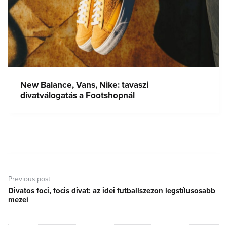
New Balance, Vans, Nike: tavaszi
divatválogatás a Footshopnál
Bejegyzés
navigáció
Previous post
Divatos foci, focis divat: az idei futballszezon legstílusosabb
Previous
mezei
post: