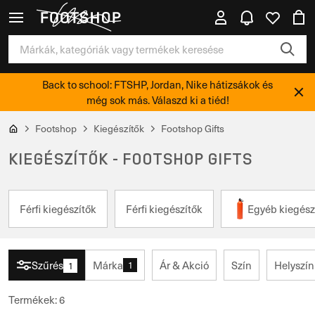
Back to school: FTSHP, Jordan, Nike hátizsákok és
még sok más. Válaszd ki a tiéd!
Footshop
Kiegészítők
Footshop Gifts
KIEGÉSZÍTŐK - FOOTSHOP GIFTS
Férfi kiegészítők
Férfi kiegészítők
Egyéb kiegész
Szűrés
Márka
Ár & Akció
Szín
Helyszín
1
1
Termékek
:
6