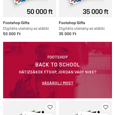
Footshop Gifts
Footshop Gifts
Digitális utalvány az alábbi
Digitális utalvány az alábbi
értékben 50 000 ft
50 000 Ft
értékben 35 000 ft
35 000 Ft
FOOTSHOP
BACK TO SCHOOL
HÁTIZSÁKOK FTSHP, JORDAN VAGY NIKE?
VÁSÁROLJ MOST