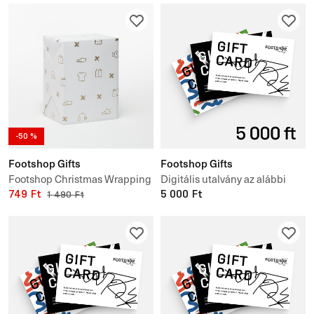
-50 %
Footshop Gifts
Footshop Gifts
Footshop Christmas Wrapping
Digitális utalvány az alábbi
Paper (100 x 75 cm)
749 Ft
értékben 5 000 ft
5 000 Ft
1 490 Ft