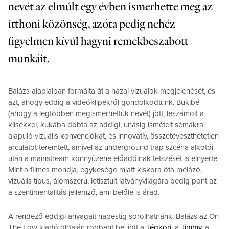
nevét az elmúlt egy évben ismerhette meg az
itthoni közönség, azóta pedig nehéz
figyelmen kívül hagyni remekbeszabott
munkáit.
Balázs alapjaiban formálta át a hazai vizuálok megjelenését, és
azt, ahogy eddig a videóklipekről gondolkodtunk. Bükibé
(ahogy a legtöbben megismerhettük nevét) jött, leszámolt a
klisékkel, kukába dobta az addigi, unásig ismételt sémákra
alapuló vizuális konvenciókat, és innovatív, összetéveszthetetlen
arculatot teremtett, amivel az underground trap szcéna alkotói
után a mainstream könnyűzene előadóinak tetszését is elnyerte.
Mint a filmes mondja, egykesége miatt kiskora óta mélázó,
vizuális típus, álomszerű, letisztult látványvilágára pedig pont az
a szentimentalitás jellemző, ami belőle is árad.
A rendező eddigi anyagait napestig sorolhatnánk: Balázs az On
The Low kiadó oldalán robbant be, jött a
Jégkori
, a
Jimmy
, a