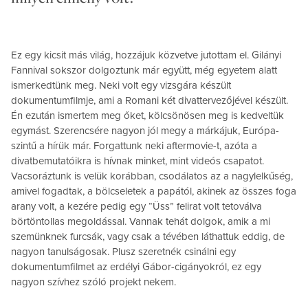
Ez egy kicsit más világ, hozzájuk közvetve jutottam el. Gilányi
Fannival sokszor dolgoztunk már együtt, még egyetem alatt
ismerkedtünk meg. Neki volt egy vizsgára készült
dokumentumfilmje, ami a Romani két divattervezőjével készült.
Én ezután ismertem meg őket, kölcsönösen meg is kedveltük
egymást. Szerencsére nagyon jól megy a márkájuk, Európa-
szintű a hírük már. Forgattunk neki aftermovie-t, azóta a
divatbemutatóikra is hívnak minket, mint videós csapatot.
Vacsoráztunk is velük korábban, csodálatos az a nagylelkűség,
amivel fogadtak, a bölcseletek a papától, akinek az összes foga
arany volt, a kezére pedig egy “Üss” felirat volt tetoválva
börtöntollas megoldással. Vannak tehát dolgok, amik a mi
szemünknek furcsák, vagy csak a tévében láthattuk eddig, de
nagyon tanulságosak. Plusz szeretnék csinálni egy
dokumentumfilmet az erdélyi Gábor-cigányokról, ez egy
nagyon szívhez szóló projekt nekem.