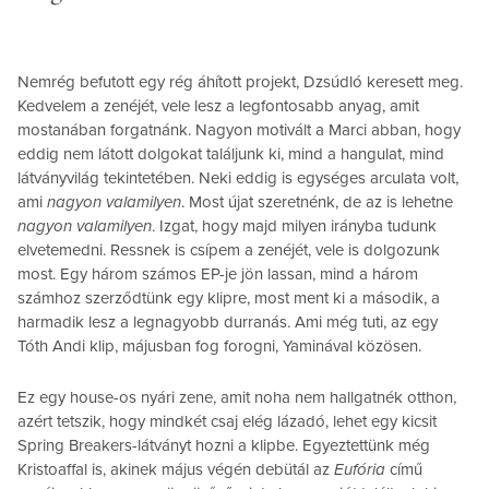
Nemrég befutott egy rég áhított projekt, Dzsúdló keresett meg.
Kedvelem a zenéjét, vele lesz a legfontosabb anyag, amit
mostanában forgatnánk. Nagyon motivált a Marci abban, hogy
eddig nem látott dolgokat találjunk ki, mind a hangulat, mind
látványvilág tekintetében. Neki eddig is egységes arculata volt,
ami
nagyon valamilyen
. Most újat szeretnénk, de az is lehetne
nagyon valamilyen
. Izgat, hogy majd milyen irányba tudunk
elvetemedni. Ressnek is csípem a zenéjét, vele is dolgozunk
most. Egy három számos EP-je jön lassan, mind a három
számhoz szerződtünk egy klipre, most ment ki a második, a
harmadik lesz a legnagyobb durranás. Ami még tuti, az egy
Tóth Andi klip, májusban fog forogni, Yaminával közösen.
Ez egy house-os nyári zene, amit noha nem hallgatnék otthon,
azért tetszik, hogy mindkét csaj elég lázadó, lehet egy kicsit
Spring Breakers-látványt hozni a klipbe. Egyeztettünk még
Kristoaffal is, akinek május végén debütál az
Eufória
című