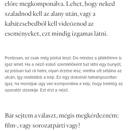
előre megkomponálva. Lehet, hogy neked
szaladnod kell az alany után, vagy a
kabátzsebedből kell videóznod az
eseményeket, ezt mindig izgamas látni.
Pontosan, ez csak még jobbá teszi. De mindez a játékfilmre is
igaz lehet. Ha a néző külső szemlélőként tud látni egy bunyót,
az jobban tud rá hatni, olyan érzése lesz, mintha ott sétálna az
utcán, így realistább a kép. Ez egy doksinál hatványozottan
igaz, ha mondjuk úgy van komponálva a kép, hogy belelóg az
operatőr dzsekije. Ezt érzi a néző.
Bár sejtem a választ, mégis megkérdezném:
film-, vagy sorozatpárti vagy?