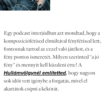
Egy podcast interjúdban azt mondtad, hogy a
kompozíciófétised elmúltával fényfétised lett,
fontosnak tartod az ezzel való játékot, és a
fény pontos ismeretét. Milyen szerinted “a jó
fény” és mennyit kell küzdeni érte? A
hogy nagyon
Hullámvölgynél említetted
,
sok időt vett igénybe a forgatás, mivel el
akartátok csípni a kékórát.