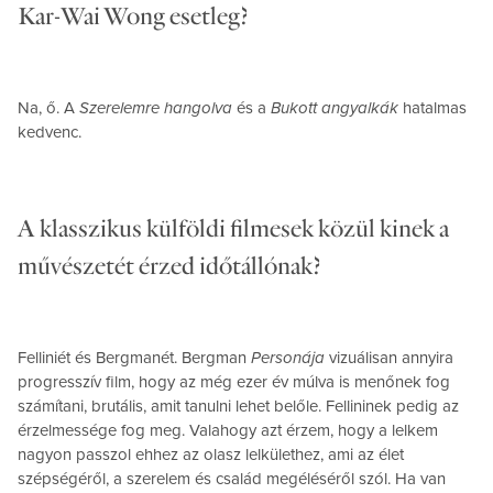
Kar-Wai Wong esetleg?
Na, ő. A
Szerelemre hangolva
és a
Bukott angyalkák
hatalmas
kedvenc.
A klasszikus külföldi filmesek közül kinek a
művészetét érzed időtállónak?
Felliniét és Bergmanét. Bergman
Personája
vizuálisan annyira
progresszív film, hogy az még ezer év múlva is menőnek fog
számítani, brutális, amit tanulni lehet belőle. Fellininek pedig az
érzelmessége fog meg. Valahogy azt érzem, hogy a lelkem
nagyon passzol ehhez az olasz lelkülethez, ami az élet
szépségéről, a szerelem és család megéléséről szól. Ha van