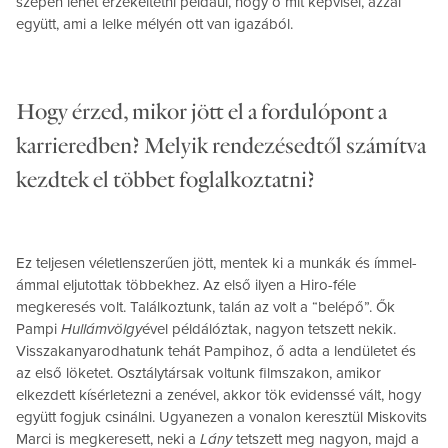
szépen lehet érzékeltetni például, hogy ő mit képvisel, azzal
együtt, ami a lelke mélyén ott van igazából.
Hogy érzed, mikor jött el a fordulópont a
karrieredben? Melyik rendezésedtől számítva
kezdtek el többet foglalkoztatni?
Ez teljesen véletlenszerűen jött, mentek ki a munkák és ímmel-
ámmal eljutottak többekhez. Az első ilyen a Hiro-féle
megkeresés volt. Találkoztunk, talán az volt a “belépő”. Ők
Pampi
Hullámvölgy
ével példálóztak, nagyon tetszett nekik.
Visszakanyarodhatunk tehát Pampihoz, ő adta a lendületet és
az első löketet. Osztálytársak voltunk filmszakon, amikor
elkezdett kísérletezni a zenével, akkor tök evidenssé vált, hogy
együtt fogjuk csinálni. Ugyanezen a vonalon keresztül Miskovits
Marci is megkeresett, neki a
Lány
tetszett meg nagyon, majd a