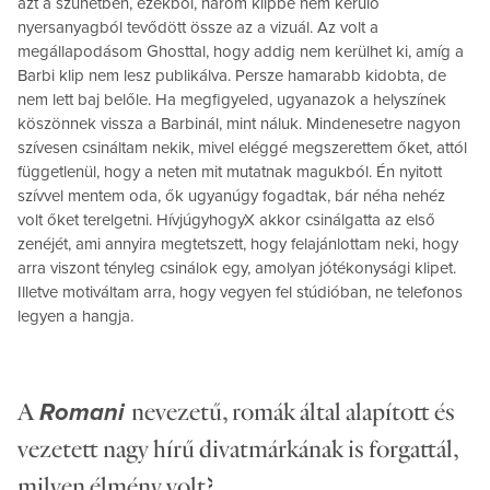
azt a szünetben, ezekből, három klipbe nem kerülő
nyersanyagból tevődött össze az a vizuál. Az volt a
megállapodásom Ghosttal, hogy addig nem kerülhet ki, amíg a
Barbi klip nem lesz publikálva. Persze hamarabb kidobta, de
nem lett baj belőle. Ha megfigyeled, ugyanazok a helyszínek
köszönnek vissza a Barbinál, mint náluk. Mindenesetre nagyon
szívesen csináltam nekik, mivel eléggé megszerettem őket, attól
függetlenül, hogy a neten mit mutatnak magukból. Én nyitott
szívvel mentem oda, ők ugyanúgy fogadtak, bár néha nehéz
volt őket terelgetni. HívjúgyhogyX akkor csinálgatta az első
zenéjét, ami annyira megtetszett, hogy felajánlottam neki, hogy
arra viszont tényleg csinálok egy, amolyan jótékonysági klipet.
Illetve motiváltam arra, hogy vegyen fel stúdióban, ne telefonos
legyen a hangja.
A
nevezetű, romák által alapított és
Romani
vezetett nagy hírű divatmárkának is forgattál,
milyen élmény volt?