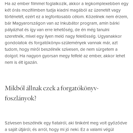
Ha az ember filmmel foglalkozik, akkor a legkomplexebben egy
két órás mozifilmben tudja kiadni magából az üzenetét vagy
történetét, ezért ez a legfontosabb célom. Közelinek nem érzem,
bár Magyarországon van az Inkubátor program, amin bárki
pályázhat és így van erre lehetőség, de én még tanulni
szeretnék, mivel egy ilyen meló nagy felelősség. Ugyanakkor
gondolatok és forgatókönyv-szülemények vannak már, azt
tudom, hogy miről beszélnék szívesen, de nem sürgetem a
dolgot. Ha nagyon gyorsan megy felfelé az ember, akkor lehet
nem is élt igazán.
Mikből állnak ezek a forgatókönyv-
foszlányok?
Szívesen beszélnék egy fiatalról, aki tiniként meg volt győződve
a saját útjáról, és arról, hogy mi jó neki. Ez a valami végül