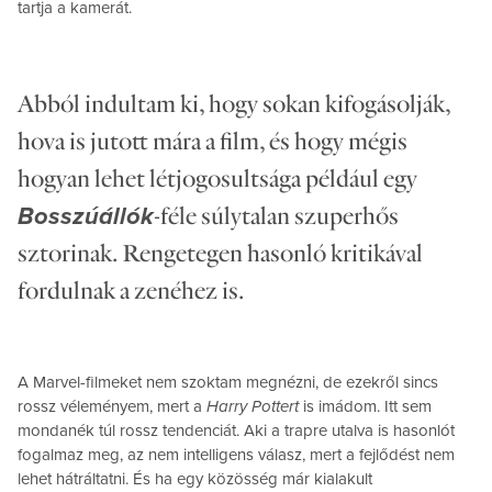
tartja a kamerát.
Abból indultam ki, hogy sokan kifogásolják,
hova is jutott mára a film, és hogy mégis
hogyan lehet létjogosultsága például egy
-féle súlytalan szuperhős
Bosszúállók
sztorinak. Rengetegen hasonló kritikával
fordulnak a zenéhez is.
A Marvel-filmeket nem szoktam megnézni, de ezekről sincs
rossz véleményem, mert a
Harry Pottert
is imádom. Itt sem
mondanék túl rossz tendenciát. Aki a trapre utalva is hasonlót
fogalmaz meg, az nem intelligens válasz, mert a fejlődést nem
lehet hátráltatni. És ha egy közösség már kialakult