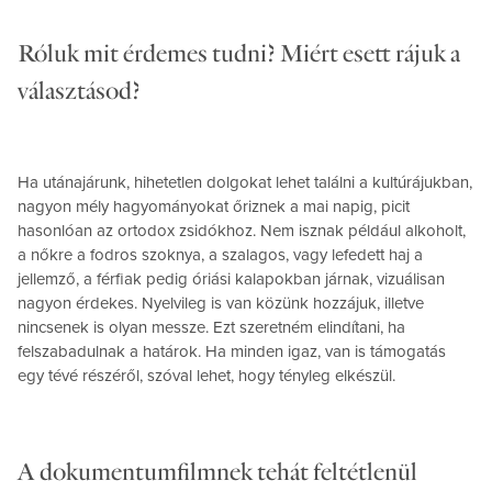
Róluk mit érdemes tudni? Miért esett rájuk a
választásod?
Ha utánajárunk, hihetetlen dolgokat lehet találni a kultúrájukban,
nagyon mély hagyományokat őriznek a mai napig, picit
hasonlóan az ortodox zsidókhoz. Nem isznak például alkoholt,
a nőkre a fodros szoknya, a szalagos, vagy lefedett haj a
jellemző, a férfiak pedig óriási kalapokban járnak, vizuálisan
nagyon érdekes. Nyelvileg is van közünk hozzájuk, illetve
nincsenek is olyan messze. Ezt szeretném elindítani, ha
felszabadulnak a határok. Ha minden igaz, van is támogatás
egy tévé részéről, szóval lehet, hogy tényleg elkészül.
A dokumentumfilmnek tehát feltétlenül