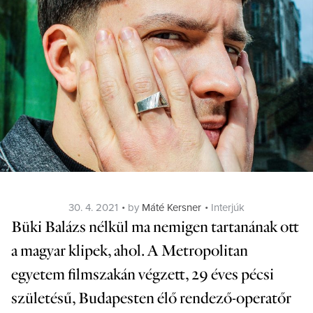
Posted
Categories
30. 4. 2021
by
Máté Kersner
Interjúk
on
Büki Balázs nélkül ma nemigen tartanának ott
a magyar klipek, ahol. A Metropolitan
egyetem filmszakán végzett, 29 éves pécsi
születésű, Budapesten élő rendező-operatőr