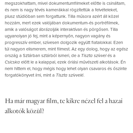
megszokhattam, mivel dokumentumfilmeket előtte is csináltam,
és nem is nagy tévés kamerákkal rögzítettük a felvételeket,
plusz stúdióban sem forgattunk. Tilla műsora azért áll közel
hozzám, mert ezek valójában dokumentum-és portréfilmek,
amik a valóságot ábrázolják interaktívan és pörgősen. Tilla
ugyanolyan jó fej, mint a képernyőn, nagyon vagány és
progresszív ember, szívesen dolgozik együtt fiatalokkal. Ezen
túl nagyon elismerem, mint filmest. Az egy dolog, hogy az egész
ország a Sztárban sztárból ismeri, de a
Tiszta szívvel
és a
Csicska
előtt le a kalappal, ezek óriási művészeti alkotások. Én
nem hittem el, hogy mégis hogy lehet olyan csavaros és őszinte
forgatókönyvet írni, mint a
Tiszta szívvelé
.
Ha már magyar film, te kikre nézel fel a hazai
alkotók közül?