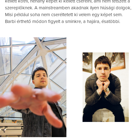
kellett kötni, néhány képet ki kellett cserélni, ami nem tetszett a
szereplőknek. A mainstreamben akadnak ilyen hiúsági dolgok,
Misi például soha nem cseréltetett ki velem egy képet sem.
Barbi érthető módon figyelt a sminkre, a hajára, ésatöbbi.