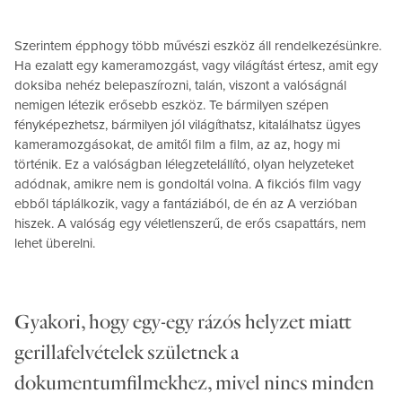
Szerintem épphogy több művészi eszköz áll rendelkezésünkre.
Ha ezalatt egy kameramozgást, vagy világítást értesz, amit egy
doksiba nehéz belepaszírozni, talán, viszont a valóságnál
nemigen létezik erősebb eszköz. Te bármilyen szépen
fényképezhetsz, bármilyen jól világíthatsz, kitalálhatsz ügyes
kameramozgásokat, de amitől film a film, az az, hogy mi
történik. Ez a valóságban lélegzetelállító, olyan helyzeteket
adódnak, amikre nem is gondoltál volna. A fikciós film vagy
ebből táplálkozik, vagy a fantáziából, de én az A verzióban
hiszek. A valóság egy véletlenszerű, de erős csapattárs, nem
lehet überelni.
Gyakori, hogy egy-egy rázós helyzet miatt
gerillafelvételek születnek a
dokumentumfilmekhez, mivel nincs minden