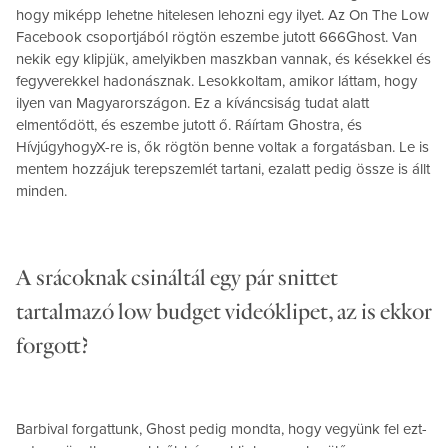
hogy miképp lehetne hitelesen lehozni egy ilyet. Az On The Low
Facebook csoportjából rögtön eszembe jutott 666Ghost. Van
nekik egy klipjük, amelyikben maszkban vannak, és késekkel és
fegyverekkel hadonásznak. Lesokkoltam, amikor láttam, hogy
ilyen van Magyarországon. Ez a kíváncsiság tudat alatt
elmentődött, és eszembe jutott ő. Ráírtam Ghostra, és
HívjúgyhogyX-re is, ők rögtön benne voltak a forgatásban. Le is
mentem hozzájuk terepszemlét tartani, ezalatt pedig össze is állt
minden.
A srácoknak csináltál egy pár snittet
tartalmazó low budget videóklipet, az is ekkor
forgott?
Barbival forgattunk, Ghost pedig mondta, hogy vegyünk fel ezt-