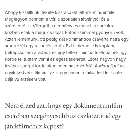
Ahogy kiszálltunk, fekete kissrácokat láttunk mindenfelé.
Megfagyott bennem a vér, a szokatlan látványtól és a
szépségtől is. Villogott a neonfény és ráesett az arcukra,
közben élték a maguk valóját. Fotós szemmel gyönyörű volt.
Aztán lementünk, ott pedig két kommandós csavarta hátra egy
srác kezét egy rajtaütés során. Ezt titokban le is kaptam,
bekapcsoltam a videót, és úgy tettem, mintha telefonálnék, így
körbe fel tudtam venni az egész jelenetet. Ezóta nagyon nagy
kíváncsisággal fordulok minden hasonló felé. A
Moonlight
az
egyik kedvenc filmem, ez is egy hasonló miliőt fest le, szinte
déjà vu érzésem volt.
Nem érzed azt, hogy egy dokumentumfilm
esetében szegényesebb az eszköztárad egy
játékfilméhez képest?