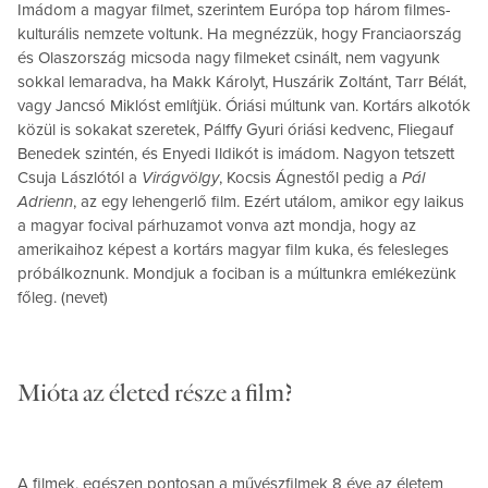
Imádom a magyar filmet, szerintem Európa top három filmes-
kulturális nemzete voltunk. Ha megnézzük, hogy Franciaország
és Olaszország micsoda nagy filmeket csinált, nem vagyunk
sokkal lemaradva, ha Makk Károlyt, Huszárik Zoltánt, Tarr Bélát,
vagy Jancsó Miklóst említjük. Óriási múltunk van. Kortárs alkotók
közül is sokakat szeretek, Pálffy Gyuri óriási kedvenc, Fliegauf
Benedek szintén, és Enyedi Ildikót is imádom. Nagyon tetszett
Csuja Lászlótól a
Virágvölgy
, Kocsis Ágnestől pedig a
Pál
Adrienn
, az egy lehengerlő film. Ezért utálom, amikor egy laikus
a magyar focival párhuzamot vonva azt mondja, hogy az
amerikaihoz képest a kortárs magyar film kuka, és felesleges
próbálkoznunk. Mondjuk a fociban is a múltunkra emlékezünk
főleg. (nevet)
Mióta az életed része a film?
A filmek, egészen pontosan a művészfilmek 8 éve az életem