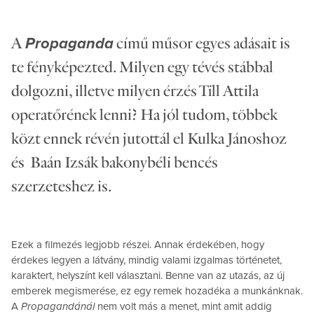
A
című műsor egyes adásait is
Propaganda
te fényképezted. Milyen egy tévés stábbal
dolgozni, illetve milyen érzés Till Attila
operatőrének lenni? Ha jól tudom, többek
közt ennek révén jutottál el Kulka Jánoshoz
és Baán Izsák bakonybéli bencés
szerzeteshez is.
Ezek a filmezés legjobb részei. Annak érdekében, hogy
érdekes legyen a látvány, mindig valami izgalmas történetet,
karaktert, helyszínt kell választani. Benne van az utazás, az új
emberek megismerése, ez egy remek hozadéka a munkánknak.
A
Propagandánál
nem volt más a menet, mint amit addig