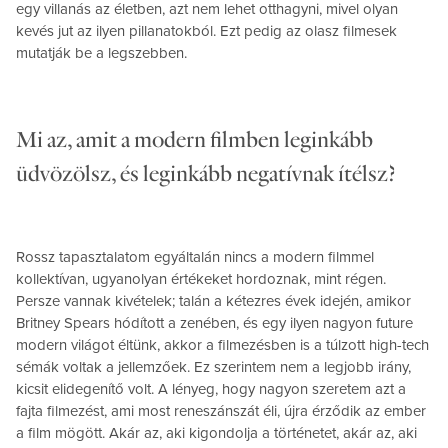
egy villanás az életben, azt nem lehet otthagyni, mivel olyan
kevés jut az ilyen pillanatokból. Ezt pedig az olasz filmesek
mutatják be a legszebben.
Mi az, amit a modern filmben leginkább
üdvözölsz, és leginkább negatívnak ítélsz?
Rossz tapasztalatom egyáltalán nincs a modern filmmel
kollektívan, ugyanolyan értékeket hordoznak, mint régen.
Persze vannak kivételek; talán a kétezres évek idején, amikor
Britney Spears hódított a zenében, és egy ilyen nagyon future
modern világot éltünk, akkor a filmezésben is a túlzott high-tech
sémák voltak a jellemzőek. Ez szerintem nem a legjobb irány,
kicsit elidegenítő volt. A lényeg, hogy nagyon szeretem azt a
fajta filmezést, ami most reneszánszát éli, újra érződik az ember
a film mögött. Akár az, aki kigondolja a történetet, akár az, aki