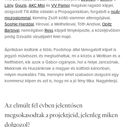
Lány
,
Gyuris
,
AKC Misi
és
VV Pampi
magával ragadó klipjei,
dolgozott Till Attila oldalán a Propagandában, forgatott a
noÁr
mozgalommal
, Kemény Zsófi költő-slammer alteregójával,
Sophie Harddal
, Hiroval, a Wellhelloval, Tóth Andival,
Opitz
Barbival
, nemrégiben
Ress
klipjeit fényképezte, a közeljövőben
pedig Dzsúdló vizuáljaiért felel majd.
Áprilisban leültünk a több, Footshop által támogatott klipet is
jegyző művésszel, és megtudhattuk, mi a közös a Woltban és a
Netflixben, kik azok a Gábor-cigányok, hol a helye Jancsónak,
Makknak és Huszáriknak a magyar-és külföldi kánonban,
milyen munkatárs Tilla, mennyire lehet szabadon dolgozni egy
kommersz klipen és azt is, hogy mi a jó fény titka. Nagyinterjú.
Az elmúlt fél évben jelentősen
megsokasodtak a projektjeid, jelenleg miken
dolgozol?