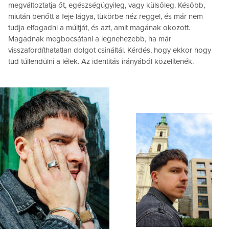
megváltoztatja őt, egészségügyileg, vagy külsőleg. Később,
miután benőtt a feje lágya, tükörbe néz reggel, és már nem
tudja elfogadni a múltját, és azt, amit magának okozott.
Magadnak megbocsátani a legnehezebb, ha már
visszafordíthatatlan dolgot csináltál. Kérdés, hogy ekkor hogy
tud túllendülni a lélek. Az identitás irányából közelítenék.