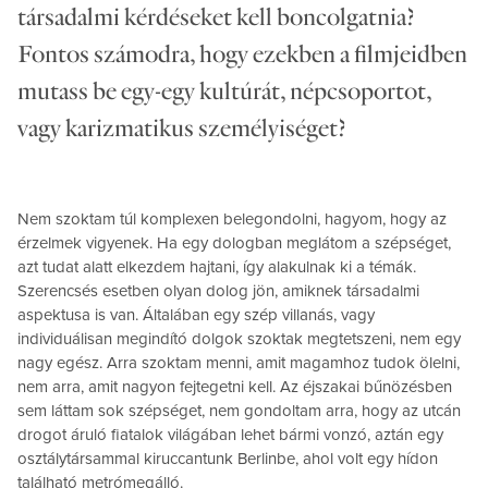
társadalmi kérdéseket kell boncolgatnia?
Fontos számodra, hogy ezekben a filmjeidben
mutass be egy-egy kultúrát, népcsoportot,
vagy karizmatikus személyiséget?
Nem szoktam túl komplexen belegondolni, hagyom, hogy az
érzelmek vigyenek. Ha egy dologban meglátom a szépséget,
azt tudat alatt elkezdem hajtani, így alakulnak ki a témák.
Szerencsés esetben olyan dolog jön, amiknek társadalmi
aspektusa is van. Általában egy szép villanás, vagy
individuálisan megindító dolgok szoktak megtetszeni, nem egy
nagy egész. Arra szoktam menni, amit magamhoz tudok ölelni,
nem arra, amit nagyon fejtegetni kell. Az éjszakai bűnözésben
sem láttam sok szépséget, nem gondoltam arra, hogy az utcán
drogot áruló fiatalok világában lehet bármi vonzó, aztán egy
osztálytársammal kiruccantunk Berlinbe, ahol volt egy hídon
található metrómegálló.