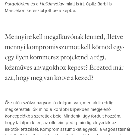
Purgatórium
és a
Hullámvölgy
miatt is írt. Opitz Barbi is
Marciékon keresztül jött be a képbe.
Mennyire kell megalkuvónak lenned, illetve
mennyi kompromisszumot kell kötnöd egy-
egy ilyen kommersz projektnél a régi,
kézműves anyagokhoz képest? Érezted már
azt, hogy meg van kötve a kezed?
Őszintén szólva nagyon jó dolgom van, mert akik eddig
megkerestek, ők mind a korábbi klipekben megjelenő
koncepciókba szerettek bele. Mindenki úgy fordult hozzám,
hogy találjam ki én, az ötleteim pedig mindig elnyerték az
alkotók tetszését. Kompromisszumokat egyedül a vágóasztalnál