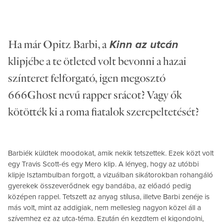
Ha már Opitz Barbi, a
Kinn az utcán
klipjébe a te ötleted volt bevonni a hazai
színteret felforgató, igen megosztó
666Ghost nevű rapper srácot? Vagy ők
kötötték ki a roma fiatalok szerepeltetését?
Barbiék küldtek moodokat, amik nekik tetszettek. Ezek közt volt
egy Travis Scott-és egy Mero klip. A lényeg, hogy az utóbbi
klipje Isztambulban forgott, a vizuálban sikátorokban rohangáló
gyerekek összeverődnek egy bandába, az előadó pedig
középen rappel. Tetszett az anyag stílusa, illetve Barbi zenéje is
más volt, mint az addigiak, nem mellesleg nagyon közel áll a
szívemhez ez az utca-téma. Ezután én kezdtem el kigondolni,