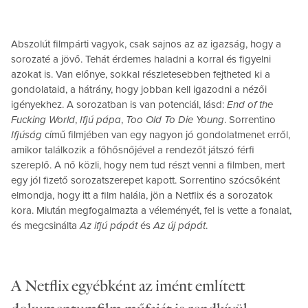
Abszolút filmpárti vagyok, csak sajnos az az igazság, hogy a
sorozaté a jövő. Tehát érdemes haladni a korral és figyelni
azokat is. Van előnye, sokkal részletesebben fejtheted ki a
gondolataid, a hátrány, hogy jobban kell igazodni a nézői
igényekhez. A sorozatban is van potenciál, lásd:
End of the
Fucking World
,
Ifjú pápa
,
Too Old To Die Young
. Sorrentino
Ifjúság
című filmjében van egy nagyon jó gondolatmenet erről,
amikor találkozik a főhősnőjével a rendezőt játszó férfi
szereplő. A nő közli, hogy nem tud részt venni a filmben, mert
egy jól fizető sorozatszerepet kapott. Sorrentino szócsőként
elmondja, hogy itt a film halála, jön a Netflix és a sorozatok
kora. Miután megfogalmazta a véleményét, fel is vette a fonalat,
és megcsinálta
Az ifjú pápát
és
Az új pápát
.
A Netflix egyébként az imént említett