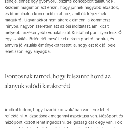
zenéje, ehhez egy gyönyörű, őszinte koncepciót találtunk ki.
Kezdem magamon azt érezni, hogy jönnek nagyobb előadók,
és idomulnak a koncepcióim ahhoz, amit ők képzelnek
magukról. Ugyanakkor nem akarok elmenni a kommersz
irányba, nagyon szeretem azt az ősi indíttatást, ami kicsit
mélyebb, érzékenyebb vonalat szül, Kristófnál pont ilyen lesz. Ő
egy szakítás történetét mesélte el nekem pontról pontra, és
annyira jó vizuális élményeket festett le, hogy ezt tök jól bele
lehet szőni egy anyagba.
Fontosnak tartod, hogy felszínre hozd az
alanyok valódi karakterét?
Andiról tudom, hogy lázadó korszakában van, erre lehet
reflektálni. A lázadásnak megannyi aspektusa van. Nézőpont és
nézőpont között lehet ingadozni, de igazság csak egy van. Tök