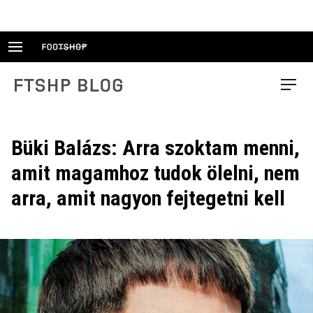
Skip
to
content
FTSHP blog
Menu
Büki Balázs: Arra szoktam menni,
amit magamhoz tudok ölelni, nem
arra, amit nagyon fejtegetni kell