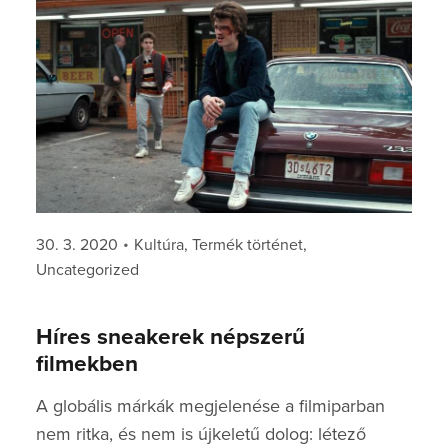
Posted
Categories
30. 3. 2020
Kultúra
,
Termék történet
,
on
Uncategorized
Híres sneakerek népszerű
filmekben
A globális márkák megjelenése a filmiparban
nem ritka, és nem is újkeletű dolog: létező