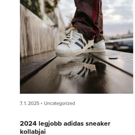
Posted
Categories
7. 1. 2025
Uncategorized
on
2024 legjobb adidas sneaker
kollabjai