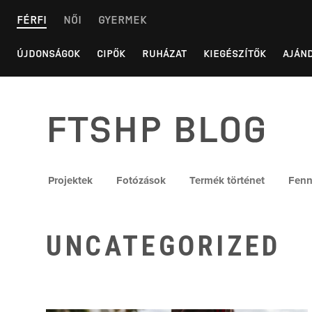
Skip
FÉRFI
NŐI
GYERMEK
to
content
ÚJDONSÁGOK
CIPŐK
RUHÁZAT
KIEGÉSZÍTŐK
AJÁN
FTSHP blog
Projektek
Fotózások
Termék történet
Fenn
UNCATEGORIZED