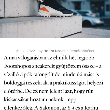
Posted
Categories
15. 12. 2022
by
Honza Nosek
Termék történet
on
A mai válogatásban az elmúlt hét legjobb
Footshopos sneakereit gyűjtöttem össze – a
vízálló cipők rajongóit de mindenki mást is
boldoggá teszek, aki a praktikusságot helyezi
előtérbe. De ez nem jelenti azt, hogy rút
kiskacsákat hoztam nektek – épp
ellenkezőleg. A Salomon, az Y-3 és a Karhu