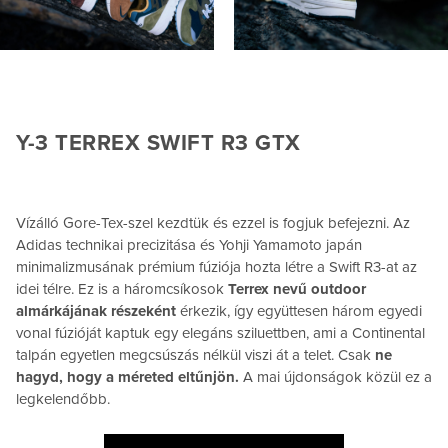
Y-3 TERREX SWIFT R3 GTX
Vízálló Gore-Tex-szel kezdtük és ezzel is fogjuk befejezni. Az
Adidas technikai precizitása és Yohji Yamamoto japán
minimalizmusának prémium fúziója hozta létre a Swift R3-at az
idei télre. Ez is a háromcsíkosok
Terrex nevű outdoor
almárkájának részeként
érkezik, így együttesen három egyedi
vonal fúzióját kaptuk egy elegáns sziluettben, ami a Continental
talpán egyetlen megcsúszás nélkül viszi át a telet. Csak
ne
hagyd, hogy a méreted eltűnjön.
A mai újdonságok közül ez a
legkelendőbb.