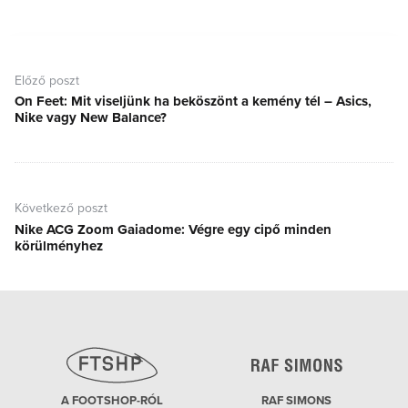
Bejegyzés
navigáció
Előző poszt
On Feet: Mit viseljünk ha beköszönt a kemény tél – Asics,
Előző
Nike vagy New Balance?
poszt:
Következő poszt
Nike ACG Zoom Gaiadome: Végre egy cipő minden
Következő
körülményhez
poszt:
A FOOTSHOP-RÓL
RAF SIMONS