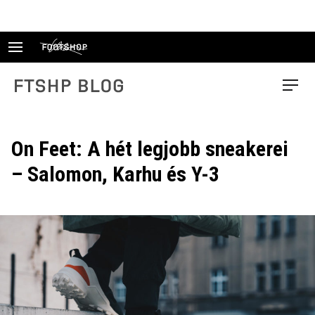
Skip
to
content
FTSHP blog
Menu
On Feet: A hét legjobb sneakerei
– Salomon, Karhu és Y-3