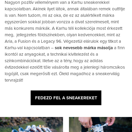
Nagyon pozitív véleményem van a Karhu sneakerekkel
kapcsolatban. Akinek ilyet látok, annak általában remek outfitje
is van. Nem tudom, mi az oka, de ez az alulértékelt márka
egyszerűen sokkal jobban vonzza a divat szerelmeseit, mint
más konkurens márkák. A Karhu téli kollekciója most érkezett
meg, jellegzetes földszínekben, olyan kedvencekkel, mint az
Aria, a Fusion és a Legacy 96. Végezetül elárulok egy titkot a
Karhu-val kapcsolatban –
sok nevesebb márka másolja
a finn
ikontól az anyagokat, a technikai kivitelezést és a
színkombinációkat. Illetve az a tény, hogy az adidas
évtizedekkel ezelőtt tőle vásárolta meg a jelenlegi háromcsíkos
logóját, csak megerősíti ezt. Öleld magadhoz a sneakervilág
tervrajzát!
FEDEZD FEL A SNEAKEREKET