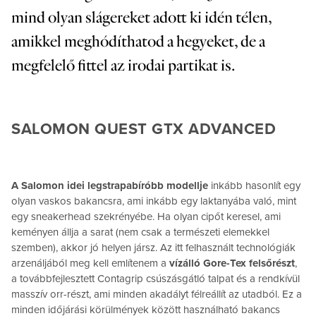
mind olyan slágereket adott ki idén télen,
amikkel meghódíthatod a hegyeket, de a
megfelelő fittel az irodai partikat is.
SALOMON QUEST GTX ADVANCED
A Salomon idei legstrapabíróbb modellje
inkább hasonlít egy
olyan vaskos bakancsra, ami inkább egy laktanyába való, mint
egy sneakerhead szekrényébe. Ha olyan cipőt keresel, ami
keményen állja a sarat (nem csak a természeti elemekkel
szemben), akkor jó helyen jársz. Az itt felhasznált technológiák
arzenáljából meg kell említenem a
vízálló Gore-Tex felsőrészt
,
a továbbfejlesztett Contagrip csúszásgátló talpat és a rendkívül
masszív orr-részt, ami minden akadályt félreállít az utadból. Ez a
minden időjárási körülmények között használható bakancs