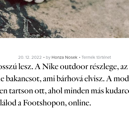
Posted
Categories
20. 12. 2022
by
Honza Nosek
Termék történet
on
osszú lesz. A Nike outdoor részlege, a
akancsot, ami bárhová elvisz. A modellt
en tartson ott, ahol minden más kudarc
lálod a Footshopon, online.