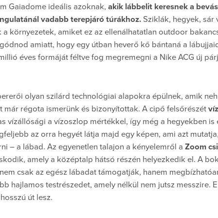
om Gaiadome ideális azoknak,
akik lábbelit keresnek a bev
angulatánál vadabb terepjáró túrákhoz.
Sziklák, hegyek, sár
 a környezetek, amiket ez az ellenálhatatlan outdoor bakanc
ggódnod amiatt, hogy egy útban heverő kő bántaná a lábujjaid
 millió éves formáját féltve fog megremegni a Nike ACG új pá
ererői olyan szilárd technológiai alapokra épülnek, amik neh
 már régota ismerünk és bizonyítottak. A cipő felsőrészét
ví
as vízállósági a vízoszlop mértékkel, így még a hegyekben is
feljebb az orra hegyét látja majd egy képen, ami azt mutatja, 
ni – a lábad. Az egyenetlen talajon a kényelemről a
Zoom csil
odik, amely a középtalp hátsó részén helyezkedik el. A bok
 nem csak az egész lábadat támogatják, hanem megbízhatóan
bb hajlamos testrészedet, amely nélkül nem jutsz messzire. Ez
 hosszú út lesz.