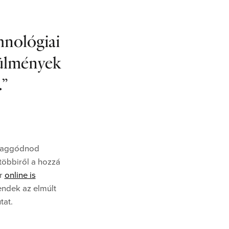
hnológiai
rülmények
.
l aggódnod
többiről a hozzá
ár
online is
rendek az elmúlt
tat.