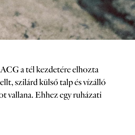
z ACG a tél kezdetére elhozta
, szilárd külső talp és vízálló
ot vallana. Ehhez egy ruházati