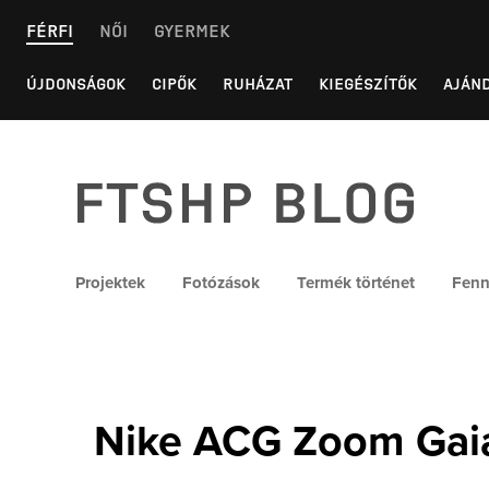
Skip
FÉRFI
NŐI
GYERMEK
to
content
ÚJDONSÁGOK
CIPŐK
RUHÁZAT
KIEGÉSZÍTŐK
AJÁN
FTSHP blog
Projektek
Fotózások
Termék történet
Fenn
Nike ACG Zoom Gai