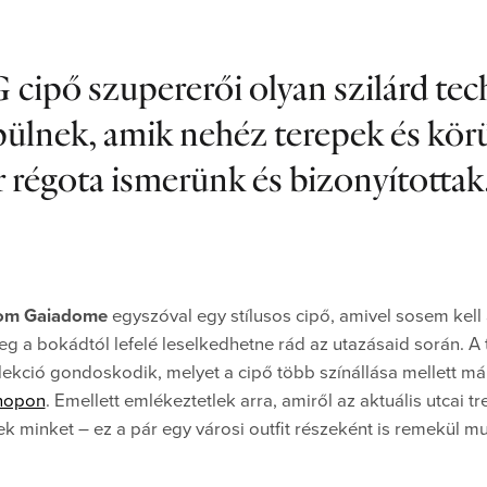
cipő szupererői olyan szilárd tec
pülnek, amik nehéz terepek és kö
r régota ismerünk és bizonyítottak
oom Gaiadome
egyszóval egy stílusos cipő, amivel sosem kel
eg a bokádtól lefelé leselkedhetne rád az utazásaid során. A 
llekció gondoskodik, melyet a cipő több színállása mellett m
shopon
. Emellett emlékeztetlek arra, amiről az aktuális utcai t
minket – ez a pár egy városi outfit részeként is remekül mu