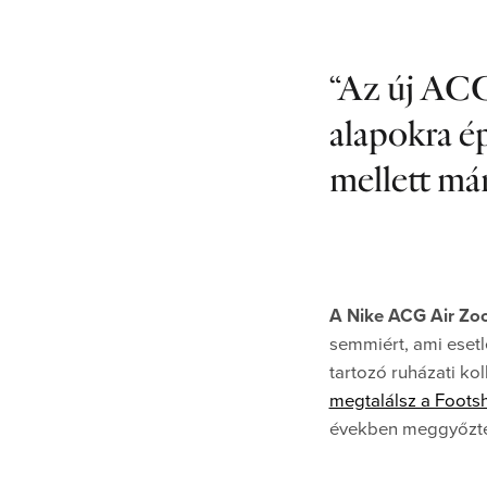
Az új ACG 
alapokra é
mellett má
A Nike ACG Air Z
semmiért, ami esetl
tartozó ruházati ko
megtalálsz a Foot
években meggyőztek 