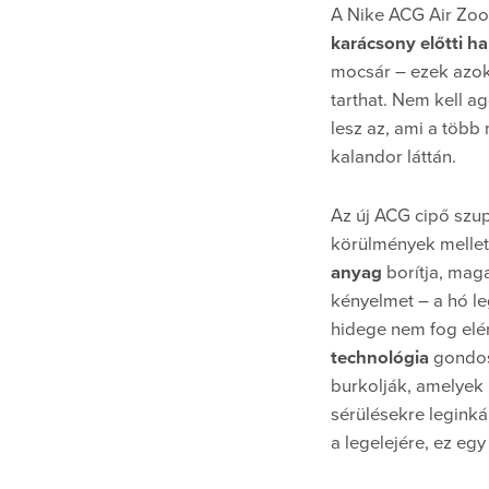
A Nike ACG Air Zo
karácsony előtti h
mocsár – ezek azok
tarthat. Nem kell a
lesz az, ami a több
kalandor láttán.
Az új ACG cipő szup
körülmények mellett
anyag
borítja, mag
kényelmet – a hó leg
hidege nem fog elér
technológia
gondosk
burkolják, amelyek
sérülésekre leginká
a legelejére, ez egy