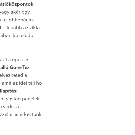
ásárlóközpontok
 vagy akár egy
s az otthonának
 – Inkább a szikla
rjában közeledő
éz terepek és
zálló Gore-Tex
 élvezheted a
amit az idei téli hó
lapítási
át vastag panelek
 védik a
zel el is érkeztünk