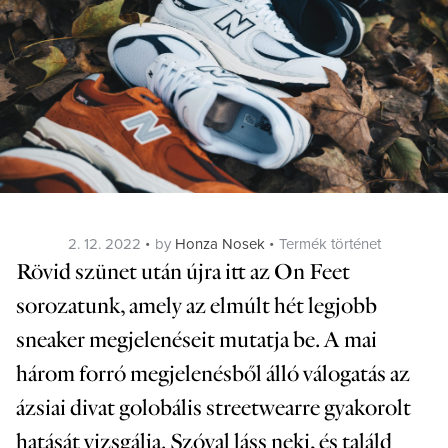
Posted
Categories
2. 12. 2022
by
Honza Nosek
Termék történet
on
Rövid szünet után újra itt az On Feet
sorozatunk, amely az elmúlt hét legjobb
sneaker megjelenéseit mutatja be. A mai
három forró megjelenésből álló válogatás az
ázsiai divat golobális streetwearre gyakorolt
hatását vizsgálja. Szóval láss neki, és találd