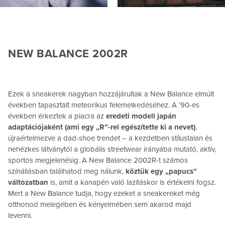
NEW BALANCE 2002R
Ezek a sneakerek nagyban hozzájárultak a New Balance elmúlt
években tapasztalt meteorikus felemelkedéséhez. A ’90-es
években érkeztek a piacra az
eredeti modell japán
adaptációjaként (ami egy „R”-rel egészítette ki a nevet)
,
újraértelmezve a dad-shoe trendet – a kezdetben stílustalan és
nehézkes látványtól a globális streetwear irányába mutató, aktív,
sportos megjelenésig. A New Balance 2002R-t számos
színállásban találhatod meg nálunk,
köztük egy „papucs”
változatban
is, amit a kanapén való lazításkor is értékelni fogsz.
Mert a New Balance tudja, hogy ezeket a sneakereket még
otthonod melegében és kényelmében sem akarod majd
levenni.