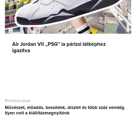
Air Jordan VII „PSG” ia párizsi látképhez
igazítva
Bejegyzés
navigáció
Previous post
Művészet, előadás, beszédek, díszlet és több száz vendég.
Previous
Ilyen volt a kiállításmegnyitónk
post: