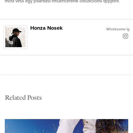
most vess egy pillantást influencereink öltözködési tippjeire.
Honza Nosek
Wholesome ig
Related Posts