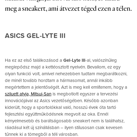
meg a sneakert, ami átvezet téged ezen a télen.
ASICS GEL-LYTE III
Ha ez az első találkozásod a
Gel-Lyte III
-al, valószínűleg
meglepődsz majd a kettéosztott nyelvén. Bevallom, ez egy
olyan funkció volt, amivel nehezebben tudtam megbarátkozni,
de minél tovább hordtam a hármasomat, annál inkább
megértettem a jelentőségét. Azt is meg kell említenem, hogy a
sziluett atyja, Mitsui-San
is megbotlott egyszer a tervezési
innovációjával az Asics vezetőségében. Később azonban
kiderült, hogy a sportolókkal való, hosszú évek óta tartó
fejlesztési együttműködésnek megvolt az oka. Ennél
kényelmesebb és barátságosabb sneakert nem is találhatsz,
ráadásul két új színállásban – ilyen stílusosan csak kevesen
tűnnek ki a tömegből a téli városban.