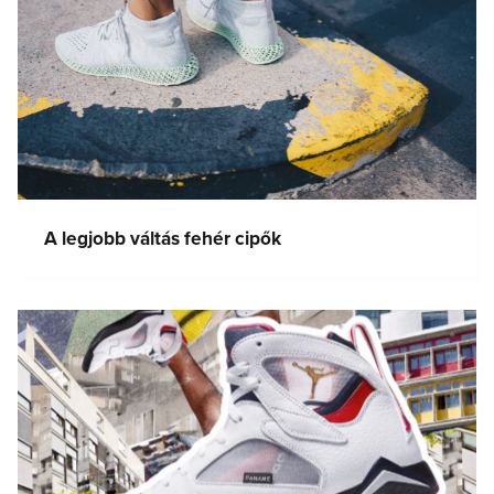
A legjobb váltás fehér cipők