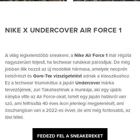
NIKE X UNDERCOVER AIR FORCE 1
A világ legkelendőbb sneakere, a
Nike Air Force 1
már régóta
nagyszerűen teljesít, ha techwear ruhákkal párosítjuk. De még
jobban illik hozzá az új modellek hármasa, amelyek neoprén
belsőrészt és
Gore-Tex vízszigetelést
adnak a klasszikushoz.
Ez a techwear triumvirátus a japán
Undercover
márka
tervezőjének, Jun Takahashinak a munkája, aki egy újabb
irányba vitte az Air Force-okat. Ismét egy japán hatásról van
szó, ami felfrissítia 40 éves ikon jelenlegi megjelenését, ami
összhangban van a 2022-es évvel, de ami még fontosabb, az
idei téllel.
FEDEZD FEL A SNEAKEREKET