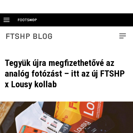
Skip
to
content
FTSHP blog
Menu
Tegyük újra megfizethetővé az
analóg fotózást – itt az új FTSHP
x Lousy kollab