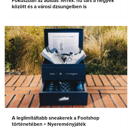
Fókuszban az adidas Terrex: hű társ a hegyek
között és a városi dzsungelben is
A leglimitáltabb sneakerek a Footshop
történetében + Nyereményjáték