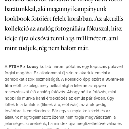
barátunkkal, aki megannyi kampányunk
lookbook fotóiért felelt korábban. Az aktuális
kollekció az analóg fotográfiára fókuszál, hisz
ideje újra olcsóvá tenni a 35 millimétert, ami
mint tudjuk, rég nem halott már.
A
FTSHP x Lousy
kollab három pólót és egy kapucnis pulóvert
foglal magába. Ez alkalommal új szintre akartuk emelni a
darabokat azok eszmeiségét. A kollekció épp ezért a
35mm-es
film
előtt tiszteleg, mely nélkül aligha létezne az éppen
reneszánszát élő analóg fotózás. Ahogy nőtt a fotózás, mint
hobbi és munka iránti érdeklődés az elmúlt pár évben, úgy
lőttek ki a tarifák is (filmek ára, előhívás), az árak pedig
továbbra is emelkednek. Bár egy szimpla kollekció és az
általunk megfogalmazott üzenet nem fogja megváltoztatni a
jelenséget, szeretnénk, ha mindez újra megfizethetővé válna és