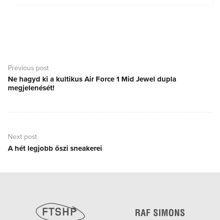
Bejegyzés
navigáció
Previous post
Ne hagyd ki a kultikus Air Force 1 Mid Jewel dupla
Previous
megjelenését!
post:
Next post
A hét legjobb őszi sneakerei
Next
post: