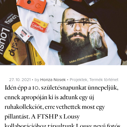
Posted
Categories
27. 10. 2021
by
Honza Nosek
Projektek
,
Termék történet
on
Idén épp a 10. születésnapunkat ünnepeljük,
ennek apropóján ki is adtunk egy új
ruhakollekciót, erre vethettek most egy
pillantást. A FTSHP x Lousy
kollaborációhoz társultunk Lousy nevű fotós