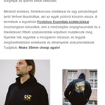
sürgetjük az iparon belüli változást.
Mindezt érdekes, filmtekercses mintákkal és egy pénzköteget
tartó férfivel illusztráltuk, aki az egyik pólóról köszön vissza. A
termékek a legutóbbi
Footshop Essentials-kollekciókkal
összhangban készültek, ami a minőségibb anyaghasználat és a
tökéletesen fittelő szabásminták képében mutatkozik meg.
Gyertek hát, legyetek a mozgalom részesei, és tegyük
megfizethetőbbé emlékeink és élményeink dokumentálását.
Tudjátok:
Make 35mm cheap again!