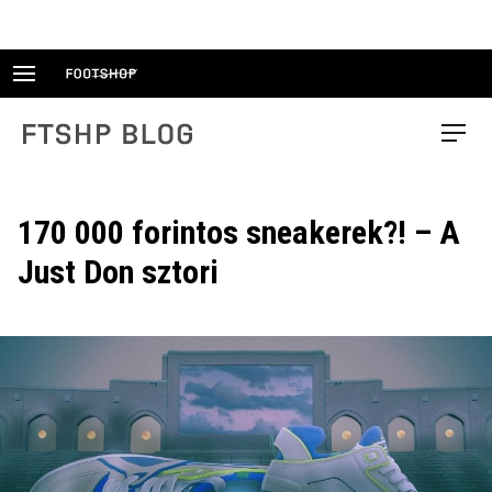
Skip
to
content
FTSHP blog
Menu
170 000 forintos sneakerek?! – A
Just Don sztori