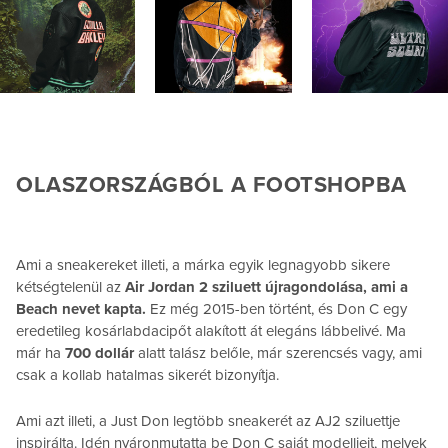
OLASZORSZÁGBÓL A FOOTSHOPBA
Ami a sneakereket illeti, a márka egyik legnagyobb sikere
kétségtelenül az
Air Jordan 2 sziluett újragondolása, ami a
Beach nevet kapta.
Ez még 2015-ben történt, és Don C egy
eredetileg kosárlabdacipőt alakított át elegáns lábbelivé. Ma
már ha
700 dollár
alatt talász belőle, már szerencsés vagy, ami
csak a kollab hatalmas sikerét bizonyítja.
Ami azt illeti, a Just Don legtöbb sneakerét az AJ2 sziluettje
inspirálta. Idén nyáronmutatta be Don C saját modelljeit, melyek