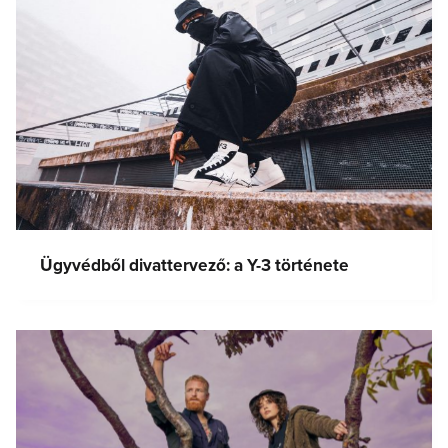
Ügyvédből divattervező: a Y-3 története