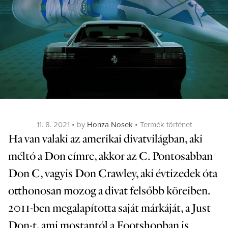
Posted
Categories
11. 8. 2021
by
Honza Nosek
Termék történet
on
Ha van valaki az amerikai divatvilágban, aki
méltó a Don címre, akkor az C. Pontosabban
Don C, vagyis Don Crawley, aki évtizedek óta
otthonosan mozog a divat felsőbb köreiben.
2011-ben megalapította saját márkáját, a Just
Don-t, ami mostantól a Footshopban is