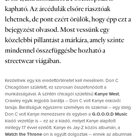
kapható. Az árcédulák elsőre riasztóak
lehetnek, de pont ezért örülök, hogy épp ezt a
bejegyzést olvasod. Most vessünk egy
közelebbi pillantást a márkára, amely szinte
mindennel összefüggésbe hozható a
streetwear viágában.
Kezdetnek egy kis eredettörténetet kell mesélnem. Don C
Chicagóban született, ez szorosan összefonódott a
munkásságával. A szintén chicagói születésű
Kanye West
,
Crawley egyik legjobb barátja – Don C volt Kanye esküvői
tanúja. Barátságuk egyszerre személyes és szakmai – egy ideig
Don C volt Kanye menedzsere és egyben a
G.O.O.O.D Music
kiadó vezetője is – ez az a kiadó, melyet Kanye alapított
mintegy 17 évvel ezelőtt. Kanye és Jay-Z közös albumán, a
Watch the Throne
-on is együtt dolgoztak – ennek az albumnak