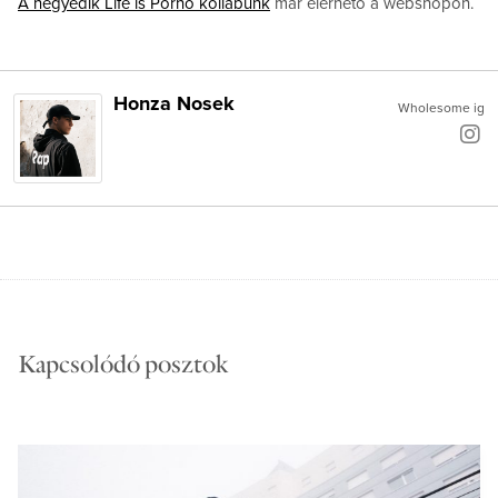
A negyedik Life is Porno kollabunk
már elérhető a webshopon.
Honza Nosek
Wholesome ig
Kapcsolódó posztok