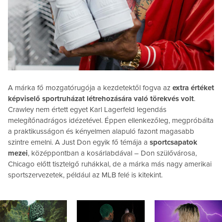
A márka fő mozgatórugója a kezdetektől fogva az
extra értéket
képviselő sportruházat létrehozására való törekvés volt
.
Crawley nem értett egyet Karl Lagerfeld legendás
melegítőnadrágos idézetével. Éppen ellenkezőleg, megpróbálta
a praktikusságon és kényelmen alapuló fazont magasabb
szintre emelni. A Just Don egyik fő témája a
sportcsapatok
mezei
, középpontban a kosárlabdával – Don szülővárosa,
Chicago előtt tisztelgő ruhákkal, de a márka más nagy amerikai
sportszervezetek, például az MLB felé is kitekint.