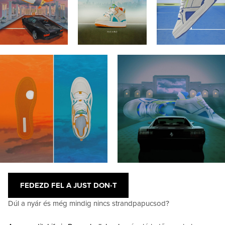
FEDEZD FEL A JUST DON-T
Dúl a nyár és még mindig nincs strandpapucsod?