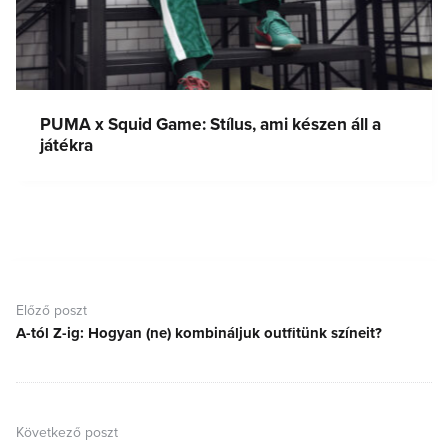
PUMA x Squid Game: Stílus, ami készen áll a
játékra
Bejegyzés
navigáció
Előző poszt
A-tól Z-ig: Hogyan (ne) kombináljuk outfitünk színeit?
Előző
poszt:
Következő poszt