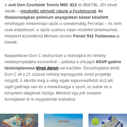
a
Just Don Courtside Tennis MID JD2
és BSKTBL JD1 nevet
viselik –
mindkettő elérhető nálunk a Footshopnál
.
Az
Olaszországban prémium anyagokból kézzel készített
,
rendhagyó mindennapi cipők a sneakervilág Ferrarijai – és nem
csak képletesen, a cipők számos olyan részletet tartalmaznak,
melyeket közvetlenül Michael Jordan
Ferrari 512 Testarossa
-ja
ihletett.
Napjainkban Don C elsősorban a márkájára és néhány
mellékprojektjére koncentrál – például a chicagói
RSVP galéria
társtulajdonosa
Virgil Abloh
-val karöltve. Összefoglalva tehát:
Don C áll a 21. század néhány legnagyobb zenei projektje
mögött, ő alkotta meg a világ egyik legkeresettebb AJ2-jét,
saját galériája van és a munkássága a sport, az autók és a
kényelem világának fúziója. Mindezt egy pár sneaker
formájában te is magadénak tudhatod.