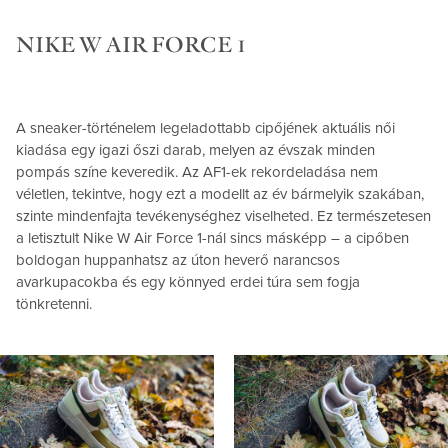
NIKE W AIR FORCE 1
A sneaker-történelem legeladottabb cipőjének aktuális női
kiadása egy igazi őszi darab, melyen az évszak minden
pompás színe keveredik. Az AF1-ek rekordeladása nem
véletlen, tekintve, hogy ezt a modellt az év bármelyik szakában,
szinte mindenfajta tevékenységhez viselheted. Ez természetesen
a letisztult Nike W Air Force 1-nál sincs másképp – a cipőben
boldogan huppanhatsz az úton heverő narancsos
avarkupacokba és egy könnyed erdei túra sem fogja
tönkretenni.