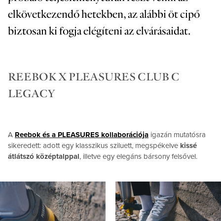
elkövetkezendő hetekben, az alábbi öt cipő
biztosan ki fogja elégíteni az elvárásaidat.
REEBOK X PLEASURES CLUB C
LEGACY
A
Reebok és a PLEASURES kollaborációja
igazán mutatósra
sikeredett: adott egy klasszikus sziluett, megspékelve
kissé
átlátszó középtalppal
, illetve egy elegáns bársony felsővel.