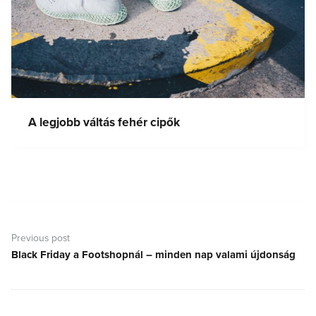
A legjobb váltás fehér cipők
Bejegyzés
navigáció
Previous post
Black Friday a Footshopnál – minden nap valami újdonság
Previous
post: