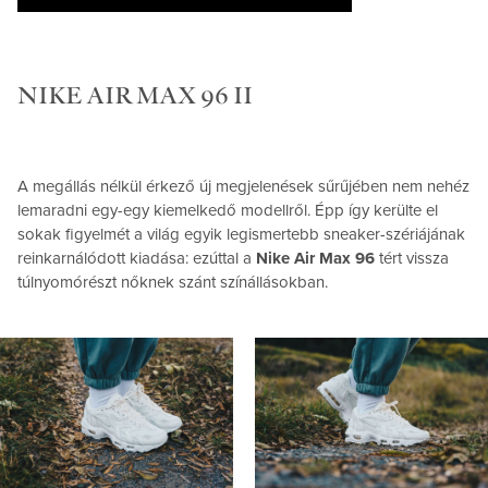
NIKE AIR MAX 96 II
A megállás nélkül érkező új megjelenések sűrűjében nem nehéz
lemaradni egy-egy kiemelkedő modellről. Épp így kerülte el
sokak figyelmét a világ egyik legismertebb sneaker-szériájának
reinkarnálódott kiadása: ezúttal a
Nike Air Max 96
tért vissza
túlnyomórészt nőknek szánt színállásokban.