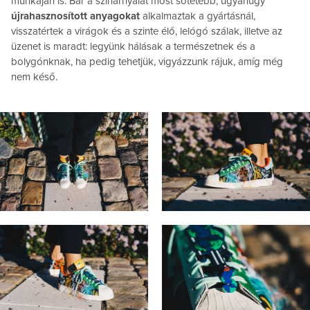
munkáján is. Bár a színárnyalat most sötétebb, ugyanúgy
újrahasznosított anyagokat
alkalmaztak a gyártásnál,
visszatértek a virágok és a szinte élő, lelógó szálak, illetve az
üzenet is maradt: legyünk hálásak a természetnek és a
bolygónknak, ha pedig tehetjük, vigyázzunk rájuk, amíg még
nem késő.