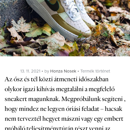
Posted
Categories
13. 11. 2021
by
Honza Nosek
Termék történet
on
Az ősz és tél közti átmeneti időszakban
olykor igazi kihívás megtalálni a megfelelő
sneakert magunknak. Megpróbálunk segíteni ,
hogy mindez ne legyen óriási feladat – hacsak
nem terveztél hegyet mászni vagy egy embert
próbáló teljesítménytúrán részt venni az