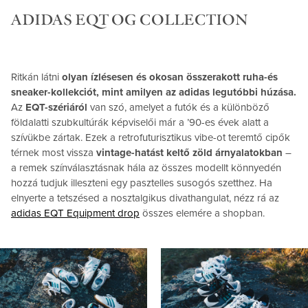
ADIDAS EQT OG COLLECTION
Ritkán látni
olyan ízlésesen és okosan összerakott ruha-és
sneaker-kollekciót, mint amilyen az adidas legutóbbi húzása.
Az
EQT-szériáról
van szó, amelyet a futók és a különböző
földalatti szubkultúrák képviselői már a ’90-es évek alatt a
szívükbe zártak. Ezek a retrofuturisztikus vibe-ot teremtő cipők
térnek most vissza
vintage-hatást keltő zöld árnyalatokban
–
a remek színválasztásnak hála az összes modellt könnyedén
hozzá tudjuk illeszteni egy pasztelles susogós szetthez. Ha
elnyerte a tetszésed a nosztalgikus divathangulat, nézz rá az
adidas EQT Equipment drop
összes elemére a shopban.