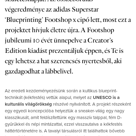
végeredménye az adidas Superstar
‘Blueprinting’ Footshop x cipő lett, most ezt a
projektet hívjuk életre újra. A Footshop
jubileumi 10 évét ünnepelve a Creator’s
Edition kiadást prezentáljuk éppen, és Te is
egy lehetsz a hat szerencsés nyertesből, aki
gazdagodhat a lábbelivel.
Az eredeti kezdeményezésünk során a kultikus blueprint-
technikát (kékfestés) vettük alapul, melyet az
UNESCO is a
kulturális világörökség
részévé nyilvánított. A projekt részeként
egy egyedi koncepcióba helyeztük a sneaker-világ egy nagy
klasszikusát, amit feldíszítettünk egy masszív talppal, fém D-
gyűrűkkel és népi mintázattal, ezzel visszautalva a kékfestés
háttértörténetére is. A tavalyi társulásról itt találhattok bővebb