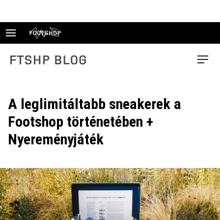
Skip
to
content
FTSHP blog
Menu
A leglimitáltabb sneakerek a
Footshop történetében +
Nyereményjáték