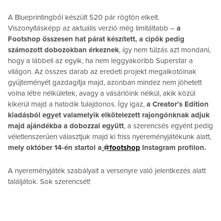
A Blueprintingből készült 520 pár rögtön elkelt.
Viszonyításképp az aktuális verzió még limitáltabb –
a
Footshop összesen hat párat készített, a cipők pedig
számozott dobozokban érkeznek
, így nem túlzás azt mondani,
hogy a lábbeli az egyik, ha nem leggyakoribb Superstar a
világon. Az összes darab az eredeti projekt megalkotóinak
gyűjteményét gazdagítja majd, azonban mindez nem jöhetett
volna létre nélkületek, avagy a vásárlóink nélkül, akik közül
kikerül majd a hatodik tulajdonos. Így igaz,
a Creator’s Edition
kiadásból egyet valamelyik elkötelezett rajongónknak adjuk
majd ajándékba a dobozzal együtt
, a szerencsés egyént pedig
véletlenszerűen választjuk majd ki friss nyereményjátékunk alatt,
mely október 14-én startol a
@footshop
Instagram profilon.
A nyereményjáték szabályait a versenyre való jelentkezés alatt
találjátok. Sok szerencsét!