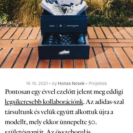
Posted
Categories
14. 10. 2021
by
Honza Nosek
Projektek
on
Pontosan egy évvel ezelőtt jelent meg eddigi
legsikeresebb kollaborációnk
. Az adidas-szal
társultunk és velük együtt alkottuk újra a
modellt, mely ekkor ünnepelte 50.
születésnapját. Az összeborulás