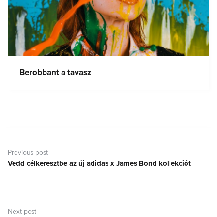
Berobbant a tavasz
Bejegyzés
navigáció
Previous post
Vedd célkeresztbe az új adidas x James Bond kollekciót
Previous
post:
Next post