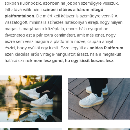
sokban különbözik, azonban ha jobban szemügyre vesszük,
láthatóvá válik némi
színbeli eltérés a három rétegű
platformtalpon
. De miért kell kétszer is szemügyre venni? A
visszafogott, minimális színezés hatékonyan elrejti, hogy milyen
magas is magában a középtalp, ennek hála nyugodtan
élvezheted azt a pár extra centimétert, amit más lehet, hogy
észre sem vesz magára a platformra nézve, csupán annyit
észlel, hogy nyúltál egy kicsit. Ezzel együtt az
adidas Platforum
ezen kiadása erős vintage-hangulatot áraszt, hála a megfakult
hatású színnek
nem lesz gond, ha egy kicsit koszos lesz
.