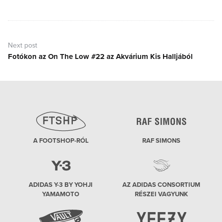
post:
Next post
Fotókon az On The Low #22 az Akvárium Kis Halljából
Next
post:
A FOOTSHOP-RÓL
RAF SIMONS
ADIDAS Y-3 BY YOHJI
AZ ADIDAS CONSORTIUM
YAMAMOTO
RÉSZEI VAGYUNK