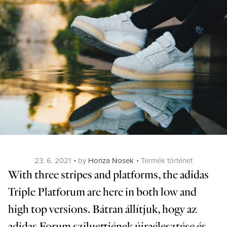
Posted
Categories
23. 6. 2021
by
Honza Nosek
Termék történet
on
With three stripes and platforms, the adidas
Triple Platforum are here in both low and
high top versions. Bátran állítjuk, hogy az
adidas Forum sziluettjének újraélesztése és