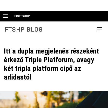
Skip
to
content
FTSHP blog
Menu
Itt a dupla megjelenés részeként
érkező Triple Platforum, avagy
két tripla platform cipő az
adidastól