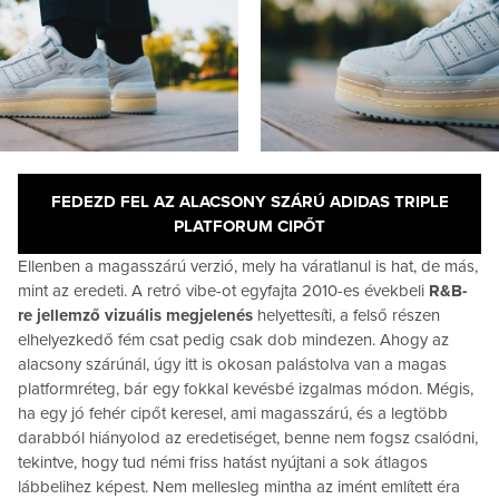
FEDEZD FEL AZ ALACSONY SZÁRÚ ADIDAS TRIPLE
PLATFORUM CIPŐT
Ellenben a magasszárú verzió, mely ha váratlanul is hat, de más,
mint az eredeti. A retró vibe-ot egyfajta 2010-es évekbeli
R&B-
re jellemző vizuális megjelenés
helyettesíti, a felső részen
elhelyezkedő fém csat pedig csak dob mindezen. Ahogy az
alacsony szárúnál, úgy itt is okosan palástolva van a magas
platformréteg, bár egy fokkal kevésbé izgalmas módon. Mégis,
ha egy jó fehér cipőt keresel, ami magasszárú, és a legtöbb
darabból hiányolod az eredetiséget, benne nem fogsz csalódni,
tekintve, hogy tud némi friss hatást nyújtani a sok átlagos
lábbelihez képest. Nem mellesleg mintha az imént említett éra