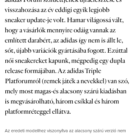
visszahozása az év eddigi egyik legjobb
sneaker update-je volt. Hamar világossá vált,
hogy a vásárlók mennyire odáig vannak az
említett darabért, az adidas így nem is állt le,
sőt, újabb variációk gyártásába fogott. Ezúttal
női sneakereket kapunk, mégpedig egy dupla
release formájában. Az adidas Triple
Platforumról (remek játék a nevekkel) van szó,
mely most magas-és alacsony szárú kiadásban
is megvásárolható, három csíkkal és három
platformréteggel ellátva.
Az eredeti modellhez viszonyítva az alacsony szárú verzió nem