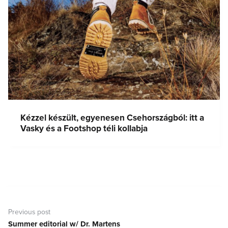
Kézzel készült, egyenesen Csehországból: itt a
Vasky és a Footshop téli kollabja
Bejegyzés
navigáció
Previous post
Summer editorial w/ Dr. Martens
Previous