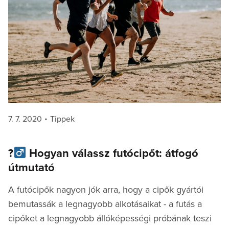
Posted
Categories
7. 7. 2020
Tippek
on
?‍
Hogyan válassz futócipőt: átfogó
útmutató
A futócipők nagyon jók arra, hogy a cipők gyártói
bemutassák a legnagyobb alkotásaikat - a futás a
cipőket a legnagyobb állóképességi próbának teszi