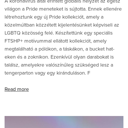
A koronavírus által érintett globális helyzet az egész
világon a Pride meneteket is sújtotta. Ennek ellenére
létrehoztunk egy új Pride kollekciót, amely a
közelmúltban közzétett kijelentésünket képviseli az
LGBTQ közösség felé. Készítettünk egy speciális
FTSHP+ motívummal ellátott kollekciót, amely
megtalálható a pólókon, a táskákon, a bucket hat-
eken és a zoknikon. Ezenkívül olyan darabokat is
találsz, amelyekre valószínűleg szükséged lesz a
tengerparton vagy egy kiránduláson. F
Read more