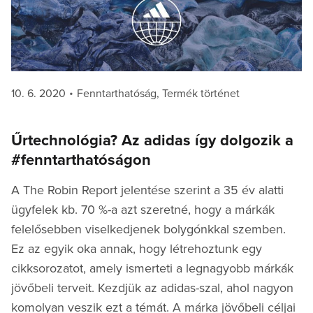
Posted
Categories
10. 6. 2020
Fenntarthatóság
,
Termék történet
on
Űrtechnológia? Az adidas így dolgozik a
#fenntarthatóságon
A The Robin Report jelentése szerint a 35 év alatti
ügyfelek kb. 70 %-a azt szeretné, hogy a márkák
felelősebben viselkedjenek bolygónkkal szemben.
Ez az egyik oka annak, hogy létrehoztunk egy
cikksorozatot, amely ismerteti a legnagyobb márkák
jövőbeli terveit. Kezdjük az adidas-szal, ahol nagyon
komolyan veszik ezt a témát. A márka jövőbeli céljai