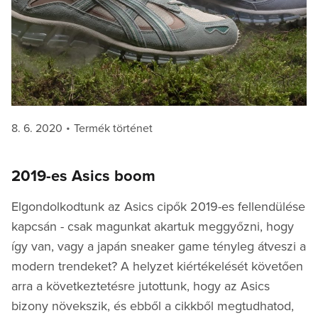
Posted
Categories
8. 6. 2020
Termék történet
on
2019-es Asics boom
Elgondolkodtunk az Asics cipők 2019-es fellendülése
kapcsán - csak magunkat akartuk meggyőzni, hogy
így van, vagy a japán sneaker game tényleg átveszi a
modern trendeket? A helyzet kiértékelését követően
arra a következtetésre jutottunk, hogy az Asics
bizony növekszik, és ebből a cikkből megtudhatod,