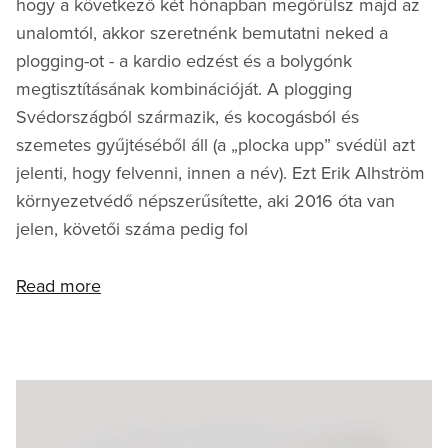
hogy a következő két hónapban megőrülsz majd az
unalomtól, akkor szeretnénk bemutatni neked a
plogging-ot - a kardio edzést és a bolygónk
megtisztításának kombinációját. A plogging
Svédországból származik, és kocogásból és
szemetes gyűjtéséből áll (a „plocka upp” svédül azt
jelenti, hogy felvenni, innen a név). Ezt Erik Alhström
környezetvédő népszerűsítette, aki 2016 óta van
jelen, követői száma pedig fol
Read more