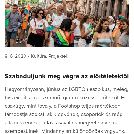
Posted
Categories
9. 6. 2020
Kultúra
,
Projektek
on
Szabaduljunk meg végre az előítéletektől
Hagyományosan, június az LGBTQ (leszbikus, meleg,
biszexuális, transznemű, queer) közösségről szól. És
csakúgy, mint tavaly, a Footshop teljes mértékben
támogatja azokat, akik egyének, csoportok és még
állami szervek elutasításával és megvetésével is
szembesülnek. Mindannyian különbözőek vagyunk.