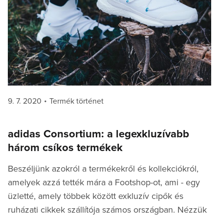
Posted
Categories
9. 7. 2020
Termék történet
on
adidas Consortium: a legexkluzívabb
három csíkos termékek
Beszéljünk azokról a termékekről és kollekciókról,
amelyek azzá tették mára a Footshop-ot, ami - egy
üzletté, amely többek között exkluzív cipők és
ruházati cikkek szállítója számos országban. Nézzük