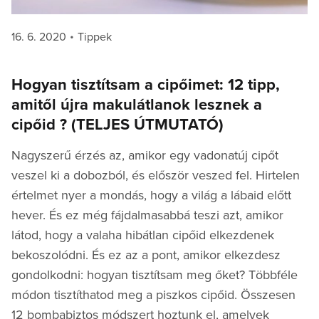
Posted
Categories
16. 6. 2020
Tippek
on
Hogyan tisztítsam a cipőimet: 12 tipp,
amitől újra makulátlanok lesznek a
cipőid ? (TELJES ÚTMUTATÓ)
Nagyszerű érzés az, amikor egy vadonatúj cipőt
veszel ki a dobozból, és először veszed fel. Hirtelen
értelmet nyer a mondás, hogy a világ a lábaid előtt
hever. És ez még fájdalmasabbá teszi azt, amikor
látod, hogy a valaha hibátlan cipőid elkezdenek
bekoszolódni. És ez az a pont, amikor elkezdesz
gondolkodni: hogyan tisztítsam meg őket? Többféle
módon tisztíthatod meg a piszkos cipőid. Összesen
12 bombabiztos módszert hoztunk el, amelyek