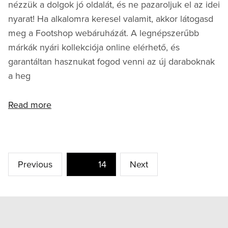
nézzük a dolgok jó oldalát, és ne pazaroljuk el az idei
nyarat! Ha alkalomra keresel valamit, akkor látogasd
meg a Footshop webáruházát. A legnépszerűbb
márkák nyári kollekciója online elérhető, és
garantáltan hasznukat fogod venni az új daraboknak
a heg
Read more
Bejegyzések
Previous
Page
14
Next
lapozása