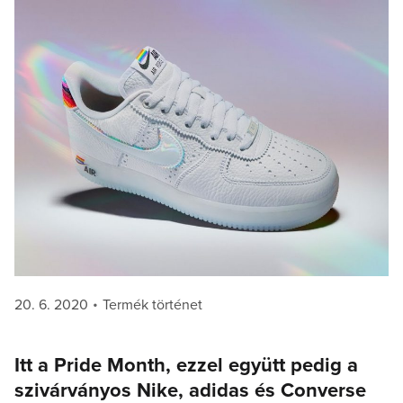
Posted
Categories
20. 6. 2020
Termék történet
on
Itt a Pride Month, ezzel együtt pedig a
szivárványos Nike, adidas és Converse