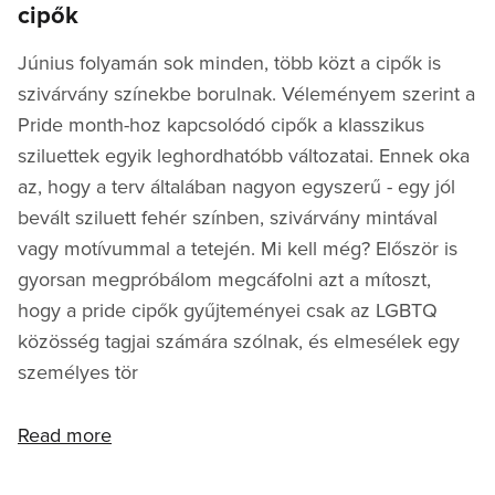
cipők
Június folyamán sok minden, több közt a cipők is
szivárvány színekbe borulnak. Véleményem szerint a
Pride month-hoz kapcsolódó cipők a klasszikus
sziluettek egyik leghordhatóbb változatai. Ennek oka
az, hogy a terv általában nagyon egyszerű - egy jól
bevált sziluett fehér színben, szivárvány mintával
vagy motívummal a tetején. Mi kell még? Először is
gyorsan megpróbálom megcáfolni azt a mítoszt,
hogy a pride cipők gyűjteményei csak az LGBTQ
közösség tagjai számára szólnak, és elmesélek egy
személyes tör
Read more