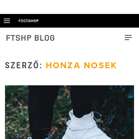
Skip
to
content
FTSHP blog
Menu
SZERZŐ:
HONZA NOSEK