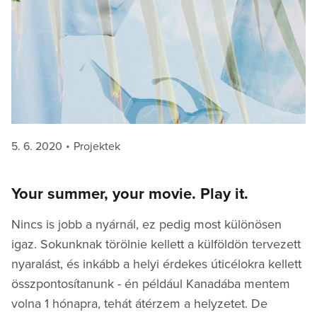
Posted
Categories
5. 6. 2020
Projektek
on
Your summer, your movie. Play it.
Nincs is jobb a nyárnál, ez pedig most különösen
igaz. Sokunknak törölnie kellett a külföldön tervezett
nyaralást, és inkább a helyi érdekes úticélokra kellett
összpontosítanunk - én például Kanadába mentem
volna 1 hónapra, tehát átérzem a helyzetet. De