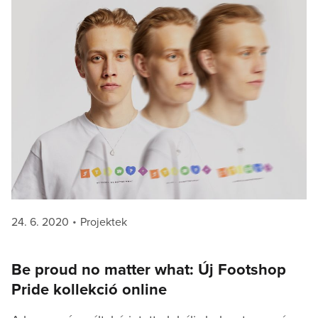
Posted
Categories
24. 6. 2020
Projektek
on
Be proud no matter what: Új Footshop
Pride kollekció online