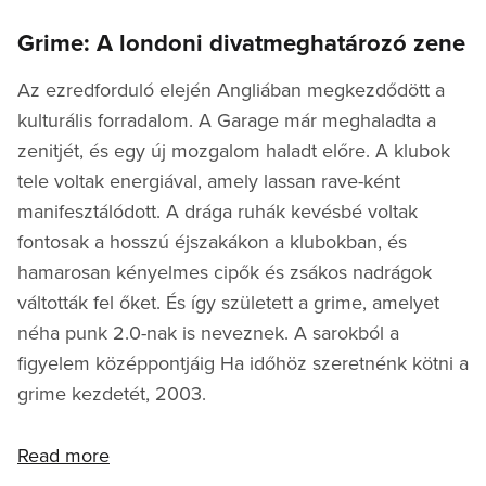
Grime: A londoni divatmeghatározó zene
Az ezredforduló elején Angliában megkezdődött a
kulturális forradalom. A Garage már meghaladta a
zenitjét, és egy új mozgalom haladt előre. A klubok
tele voltak energiával, amely lassan rave-ként
manifesztálódott. A drága ruhák kevésbé voltak
fontosak a hosszú éjszakákon a klubokban, és
hamarosan kényelmes cipők és zsákos nadrágok
váltották fel őket. És így született a grime, amelyet
néha punk 2.0-nak is neveznek. A sarokból a
figyelem középpontjáig Ha időhöz szeretnénk kötni a
grime kezdetét, 2003.
Read more