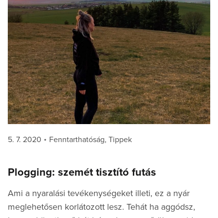
Posted
Categories
5. 7. 2020
Fenntarthatóság
,
Tippek
on
Plogging: szemét tisztító futás
Ami a nyaralási tevékenységeket illeti, ez a nyár
meglehetősen korlátozott lesz. Tehát ha aggódsz,