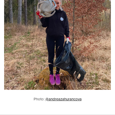
Photo:
@andreazahurancova