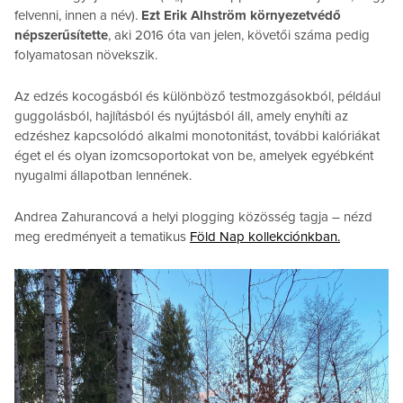
felvenni, innen a név).
Ezt Erik Alhström környezetvédő
népszerűsítette
, aki 2016 óta van jelen, követői száma pedig
folyamatosan növekszik.
Az edzés kocogásból és különböző testmozgásokból, például
guggolásból, hajlításból és nyújtásból áll, amely enyhíti az
edzéshez kapcsolódó alkalmi monotonitást, további kalóriákat
éget el és olyan izomcsoportokat von be, amelyek egyébként
nyugalmi állapotban lennének.
Andrea Zahurancová a helyi plogging közösség tagja – nézd
meg eredményeit a tematikus
Föld Nap kollekciónkban.