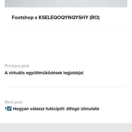
Footshop x KSELEQOQYNQYSHY (RO)
Bejegyzés
navigáció
Previous post
A virtuális együttműködések legjobbjai
Previous
post:
Next post
?‍
Hogyan válassz futócipőt: átfogó útmutató
Next
post: