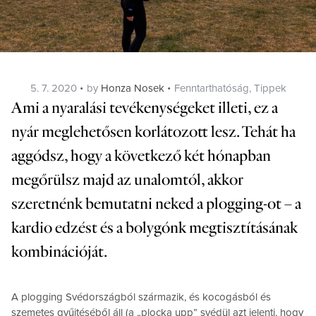
Posted
Categories
5. 7. 2020
by
Honza Nosek
Fenntarthatóság
,
Tippek
on
Ami a nyaralási tevékenységeket illeti, ez a
nyár meglehetősen korlátozott lesz. Tehát ha
aggódsz, hogy a következő két hónapban
megőrülsz majd az unalomtól, akkor
szeretnénk bemutatni neked a plogging-ot – a
kardio edzést és a bolygónk megtisztításának
kombinációját.
A plogging Svédországból származik, és kocogásból és
szemetes gyűjtéséből áll (a „plocka upp” svédül azt jelenti, hogy