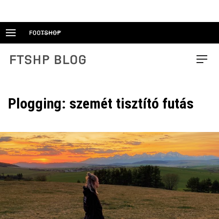
Skip
to
content
FTSHP blog
Menu
Plogging: szemét tisztító futás