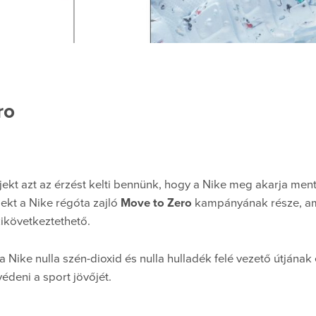
ro
ekt azt az érzést kelti bennünk, hogy a Nike meg akarja mente
ekt a Nike régóta zajló
Move to Zero
kampányának része, am
ikövetkeztethető.
 Nike nulla szén-dioxid és nulla hulladék felé vezető útjának 
deni a sport jövőjét.