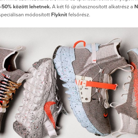
-50% között lehetnek.
A két fő újrahasznosított alkatrész a
N
 speciálisan módosított
Flyknit
felsőrész.