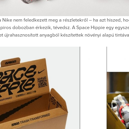
a Nike nem feledkezett meg a részletekről – ha azt hiszed, ho
s piros dobozban érkezik, tévedsz. A Space Hippie egy egys
 újrahasznosított anyagból készítettek növényi alapú tintáva