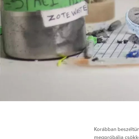
Korábban beszéltün
megpróbálja csökken