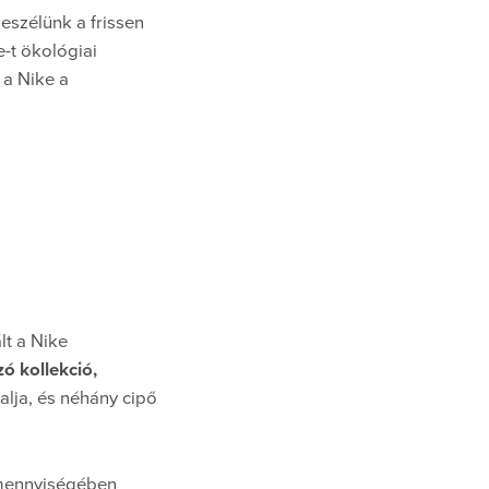
eszélünk a frissen
e-t ökológiai
 a Nike a
lt a Nike
ó kollekció,
alja, és néhány cipő
 mennyiségében