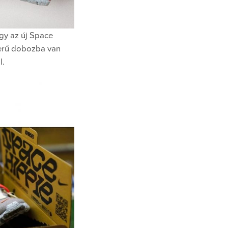
gy az új Space
zerű dobozba van
l.