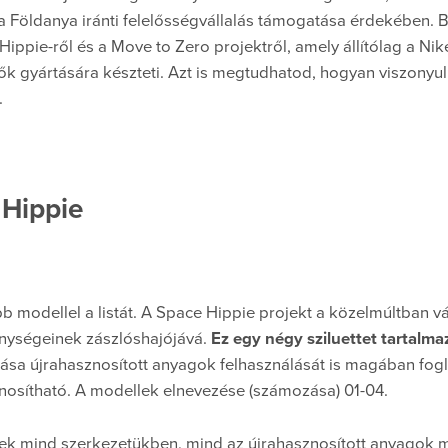
a Földanya iránti felelősségvállalás támogatása érdekében. B
ippie-ről és a Move to Zero projektről, amely állítólag a Nik
ők gyártására készteti. Azt is megtudhatod, hogyan viszonyul
.
 Hippie
bb modellel a listát. A Space Hippie projekt a közelmúltban vá
enységeinek zászlóshajójává.
Ez egy négy sziluettet tartalmaz
tása újrahasznosított anyagok felhasználását is magában fogl
sznosítható. A modellek elnevezése (számozása) 01-04.
ek mind szerkezetükben, mind az újrahasznosított anyagok