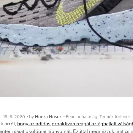
Posted
Categories
19. 6. 2020
by
Honza Nosek
Fenntarthatóság
,
Termék történet
on
k arról,
hogy az adidas proaktívan reagál az éghajlati válság
teni saját ökológiai lábnyomát. Ezúttal megnézzük, mit csin