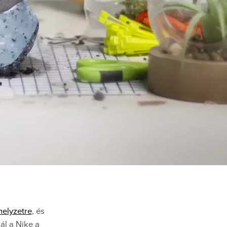
helyzetre
, és
ál a Nike a