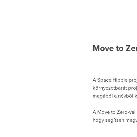
Move to Ze
A Space Hippie proj
környezetbarát proj
magából a névből k
A Move to Zero-val a
hogy segítsen megvé