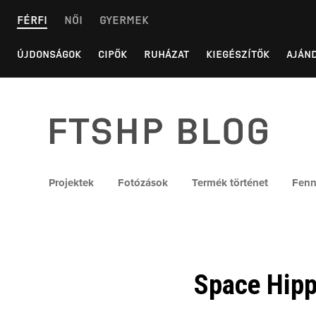
Skip
FÉRFI
NŐI
GYERMEK
to
content
ÚJDONSÁGOK
CIPŐK
RUHÁZAT
KIEGÉSZÍTŐK
AJÁN
FTSHP blog
Projektek
Fotózások
Termék történet
Fenn
Space Hippi