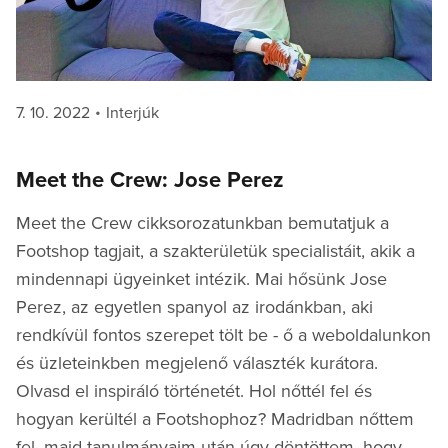
Posted
Categories
7. 10. 2022
Interjúk
on
Meet the Crew: Jose Perez
Meet the Crew cikksorozatunkban bemutatjuk a
Footshop tagjait, a szakterületük specialistáit, akik a
mindennapi ügyeinket intézik. Mai hősünk Jose
Perez, az egyetlen spanyol az irodánkban, aki
rendkívül fontos szerepet tölt be - ő a weboldalunkon
és üzleteinkben megjelenő választék kurátora.
Olvasd el inspiráló történetét. Hol nőttél fel és
hogyan kerültél a Footshophoz? Madridban nőttem
fel, majd tanulmányaim után úgy döntöttem, hogy