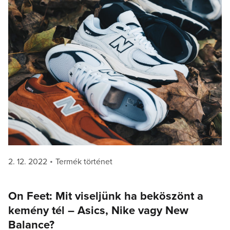
Posted
Categories
2. 12. 2022
Termék történet
on
On Feet: Mit viseljünk ha beköszönt a
kemény tél – Asics, Nike vagy New
Balance?