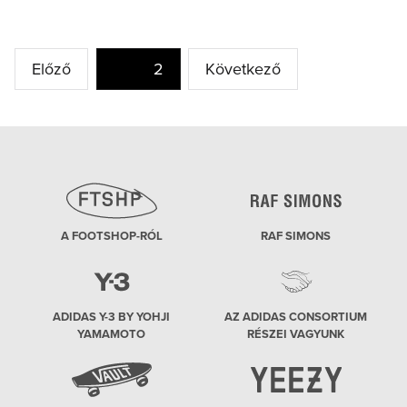
Bejegyzés
Előző
Oldal
2
Következő
navigáció
A FOOTSHOP-RÓL
RAF SIMONS
ADIDAS Y-3 BY YOHJI
AZ ADIDAS CONSORTIUM
YAMAMOTO
RÉSZEI VAGYUNK