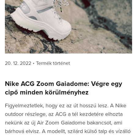
Posted
Categories
20. 12. 2022
Termék történet
on
Nike ACG Zoom Gaiadome: Végre egy
cipő minden körülményhez
Figyelmeztetlek, hogy ez az út hosszú lesz. A Nike
outdoor részlege, az ACG a tél kezdetére elhozta
nekünk az új Air Zoom Gaiadome bakancsot, ami
bárhová elvisz. A modellt, szilárd külső talp és vízálló