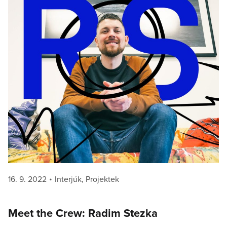
Posted
Categories
16. 9. 2022
Interjúk
,
Projektek
on
Meet the Crew: Radim Stezka