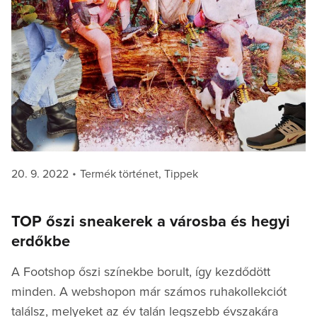
Posted
Categories
20. 9. 2022
Termék történet
,
Tippek
on
TOP őszi sneakerek a városba és hegyi
erdőkbe
A Footshop őszi színekbe borult, így kezdődött
minden. A webshopon már számos ruhakollekciót
találsz, melyeket az év talán legszebb évszakára