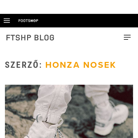
Skip
to
content
FTSHP blog
Menu
SZERZŐ:
HONZA NOSEK