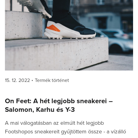
Posted
Categories
15. 12. 2022
Termék történet
on
On Feet: A hét legjobb sneakerei –
Salomon, Karhu és Y-3
A mai válogatásban az elmúlt hét legjobb
Footshopos sneakereit gyűjtöttem össze - a vízálló