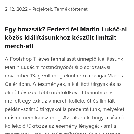
Posted
Categories
2. 12. 2022
Projektek
,
Termék történet
on
Egy boxzsák? Fedezd fel Martin Lukáč-al
közös kiállításunkhoz készült limitált
merch-et!
A Footshop 11 éves fennállását ünneplő kiállításunk
Martin Lukáč 11 festményéből álló sorozatával
november 13-ig volt megtekinthető a prágai Mánes
Galériában. A festmények, a kiállított tárgyak és az
elmúlt évtized főbb mérföldköveit bemutató fal
mellett egy exkluzív merch kollekciót és limitált
példányszámú tárgyakat is prezentáltunk, melyeket
máshol nem kapsz meg. Azt akartuk, hogy a kísérő
kollekció tükrözze az esemény lényegét - ami a