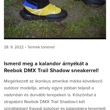
Posted
Categories
28. 9. 2022
Termék történet
on
Ismerd meg a kalandor árnyékát a
Reebok DMX Trail Shadow sneakerrel!
Megérkezett az ikonikus amerikai márka következő
outdoor modellje, amely egyre jobban teljesít a
vadonban és durvább terepeken is. Köszöntsd a
strapabíró Reebok DMX Trail Shadow-t két
színállásban! Egyedi külsővel és kalandokra teremtett