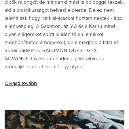
cipők rajongóit de mindenki mást is boldoggá teszek,
aki a praktikusságot helyezi előtérbe. De ez nem
jelenti azt, hogy rút kiskacsákat hoztam nektek - épp
ellenkezőleg. A Salomon, az Y-3 és a Karhu mind
olyan slágereket adott ki idén télen, amikkel
meghódíthatod a hegyeket, de a megfelelő fittel az
irodai partikat is. SALOMON QUEST GTX
ADVANCED A Salomon idei legstrapabíróbb
modellje inkább hasonlít egy olyan
Olvasd tovább