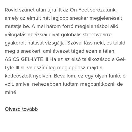
Rövid szünet után újra itt az On Feet sorozatunk,
amely az elmúlt hét legjobb sneaker megjelenéseit
mutatja be. A mai három forró megjelenésből álló
válogatás az ázsiai divat golobális streetwearre
gyakorolt hatását vizsgálja. Szóval láss neki, és találd
meg a sneakert, ami átvezet téged ezen a télen.
ASICS GEL-LYTE III Ha ez az első találkozásod a Gel-
Lyte III-al, valószínűleg meglepődsz majd a
kettéosztott nyelvén. Bevallom, ez egy olyan funkció
volt, amivel nehezebben tudtam megbarátkozni, de
miné
Olvasd tovább