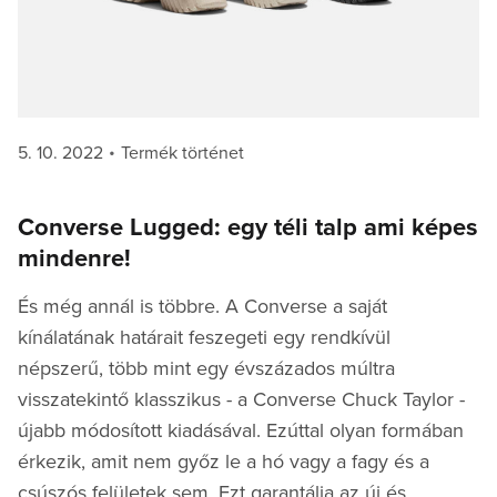
Posted
Categories
5. 10. 2022
Termék történet
on
Converse Lugged: egy téli talp ami képes
mindenre!
És még annál is többre. A Converse a saját
kínálatának határait feszegeti egy rendkívül
népszerű, több mint egy évszázados múltra
visszatekintő klasszikus - a Converse Chuck Taylor -
újabb módosított kiadásával. Ezúttal olyan formában
érkezik, amit nem győz le a hó vagy a fagy és a
csúszós felületek sem. Ezt garantálja az új és