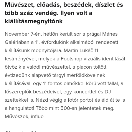
Művészet, előadás, beszédek, díszlet és
több száz vendég. Ilyen volt a
kiállításmegnyitónk
November 7-én, hétfőn került sor a prágai Mánes
Galériában a 11. évfordulónk alkalmából rendezett
kiállításunk megnyitójára. Martin Lukáč 11
festményével, melyek a Footshop vizuális identitását
ötvözik a valódi művészettel, a piacon töltött
évtizedünk alapvető tárgyi mérföldköveinek
kiállításával, egy 11 fontos elmékkel körülvett fallal, a
főszereplők beszédeivel, egy koncerttel és DJ
szettekkel is. Nézd végig a fotóriportot és éld át te is
a hangulatot! Több mint 500-an jelentetek meg.
Művészek, influe