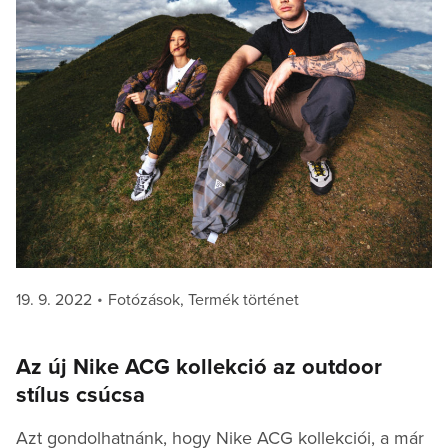
Posted
Categories
19. 9. 2022
Fotózások
,
Termék történet
on
Az új Nike ACG kollekció az outdoor
stílus csúcsa
Azt gondolhatnánk, hogy Nike ACG kollekciói, a már