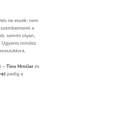
rtés ne essék: nem
os szembemenni a
bb, semmi olyan,
s. Ugyanis mindez
hosszútávra.
i –
Tino Hrnčiar
és
váč
pedig a