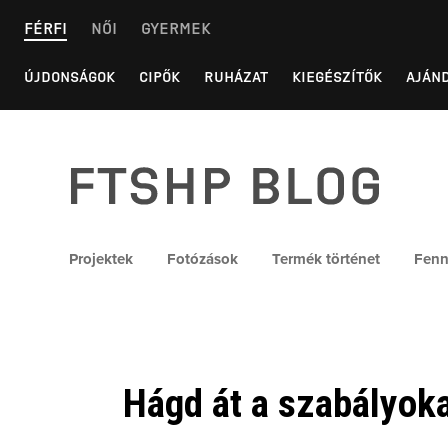
Skip
FÉRFI
NŐI
GYERMEK
to
content
ÚJDONSÁGOK
CIPŐK
RUHÁZAT
KIEGÉSZÍTŐK
AJÁN
FTSHP blog
Projektek
Fotózások
Termék történet
Fenn
Hágd át a szabályoka