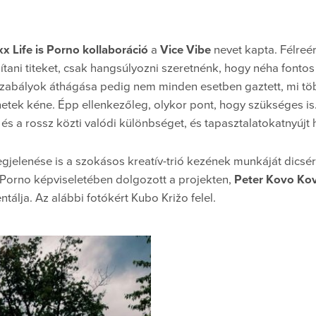
x Life is Porno kollaboráció
a
Vice Vibe
nevet kapta. Félreé
tani titeket, csak hangsúlyozni szeretnénk, hogy néha font
 szabályok áthágása pedig nem minden esetben gaztett, mi tö
etek kéne. Épp ellenkezőleg, olykor pont, hogy szükséges i
ó és a rossz közti valódi különbséget, és tapasztalatokat
nyújt 
egjelenése is a szokásos kreatív-trió kezének munkáját dicsér
s Porno képviseletében dolgozott a projekten,
Peter Kovo Ko
álja. Az alábbi fotókért Kubo Križo felel.