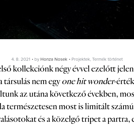
Posted
Categories
4. 8. 2021
by
Honza Nosek
Projektek
,
Termék történet
on
lső kollekciónk négy évvel ezelőtt jelen
a társulás nem egy
one hit wonder
-érté
lltunk az utána következő években, most
ula természetesen most is limitált szá
lásotokat és a közelgő tripet a partra,