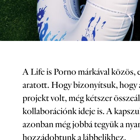
A Life is Porno márkával közös, e
aratott. Hogy bizonyítsuk, hogy 
projekt volt, még kétszer összeá
kollaborációnk ideje is. A kapsz
azonban még jobbá tegyük a nyara
hozzádobtunk a lábbelikhez.