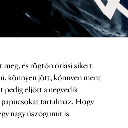
t meg, és rögtön óriási sikert
kű, könnyen jött, könnyen ment
 pedig eljött a negyedik
mú papucsokat tartalmaz. Hogy
 egy nagy úszógumit is