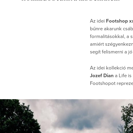
Az idei
Footshop xx
bűnre akarunk csábí
formalitásokkal, a
amiért szégyenkezn
segít felismerni a j
Az idei kollekció m
Jozef Dian
a Life i
Footshopot reprezent