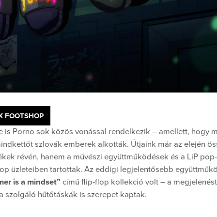
XX FOOTSHOP
e is Porno sok közös vonással rendelkezik – amellett, hogy 
indkettőt szlovák emberek alkották. Útjaink már az elején 
kek révén, hanem a művészi együttműködések és a LiP pop-u
p üzleteiben tartottak. Az eddigi legjelentősebb együttműk
er is a mindset”
című flip-flop kollekció volt – a megjelenés
ra szolgáló hűtőtáskák is szerepet kaptak.