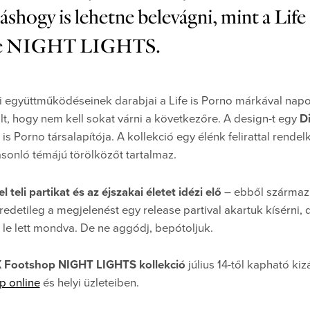
on
áshogy is lehetne belevágni, mint a Lif
 neve NIGHT LIGHTS.
együttműködéseinek darabjai a Life is Porno márkával napok
lt, hogy nem kell sokat várni a következőre. A design-t egy
D
e is Porno társalapítója. A kollekció egy élénk felirattal rende
sonló témájú törölközőt tartalmaz.
 teli partikat és az éjszakai életet idézi elő
– ebből származi
edetileg a megjelenést egy release partival akartuk kísérni, d
s le lett mondva. De ne aggódj, bepótoljuk.
X Footshop NIGHT LIGHTS kollekció
július 14-től kapható ki
p online
és helyi üzleteiben.