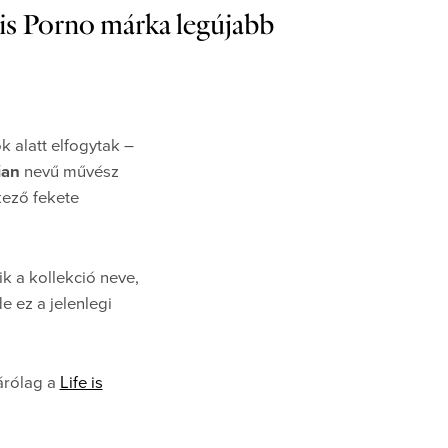
e is Porno márka legújabb
 alatt elfogytak –
ian
nevű művész
lkező fekete
k a kollekció neve,
e ez a jelenlegi
zárólag a
Life is