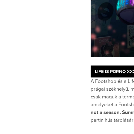
LIFE IS PORNO X
A Footshop és a Lif
prágai székhelyű, m
csak maguk a termé
amelyeket a Footsho
not a season. Summ
partin hús tárolásá