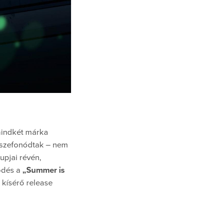
mindkét márka
összefonódtak – nem
pjai révén,
ödés a
„Summer is
t kísérő release