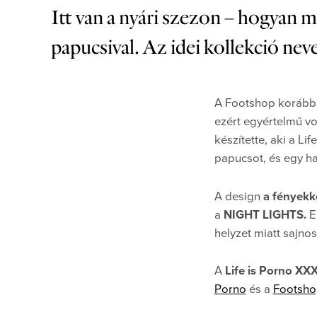
Itt van a nyári szezon – hogyan m
papucsival. Az idei kollekció
A Footshop korábbi 
ezért egyértelmű vo
készítette, aki a Lif
papucsot, és egy ha
A design
a fényekkel
a
NIGHT LIGHTS.
Er
helyzet miatt sajno
A
Life is Porno XX
Porno
és a
Footsho