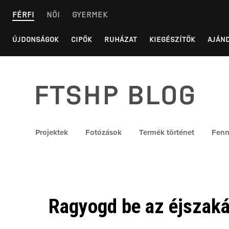
Skip
FÉRFI
NŐI
GYERMEK
to
content
ÚJDONSÁGOK
CIPŐK
RUHÁZAT
KIEGÉSZÍTŐK
AJÁN
FTSHP blog
Projektek
Fotózások
Termék történet
Fenn
Ragyogd be az éjszakát