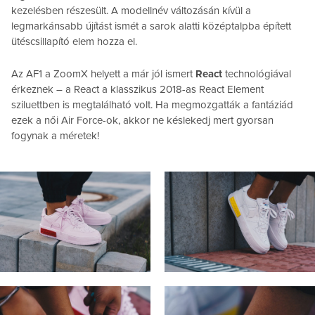
kezelésben részesült. A modellnév változásán kívül a
legmarkánsabb újítást ismét a sarok alatti középtalpba épített
ütéscsillapító elem hozza el.
Az AF1 a ZoomX helyett a már jól ismert
React
technológiával
érkeznek – a React a klasszikus 2018-as React Element
sziluettben is megtalálható volt. Ha megmozgatták a fantáziád
ezek a női Air Force-ok, akkor ne késlekedj mert gyorsan
fogynak a méretek!