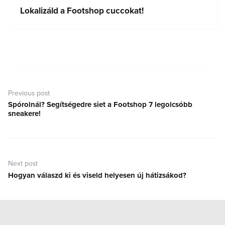
Lokalizáld a Footshop cuccokat!
Bejegyzés
navigáció
Previous post
Spórolnál? Segítségedre siet a Footshop 7 legolcsóbb
Previous
sneakere!
post:
Next post
Hogyan válaszd ki és viseld helyesen új hátizsákod?
Next
post: