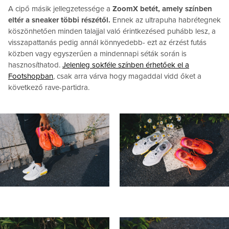
A cipő másik jellegzetessége a
ZoomX betét, amely színben
eltér a sneaker többi részétől.
Ennek az ultrapuha habrétegnek
köszönhetően minden talajjal való érintkezésed puhább lesz, a
visszapattanás pedig annál könnyedebb- ezt az érzést futás
közben vagy egyszerűen a mindennapi séták során is
hasznosíthatod.
Jelenleg sokféle színben érhetőek el a
Footshopban
, csak arra várva hogy magaddal vidd őket a
következő rave-partidra.