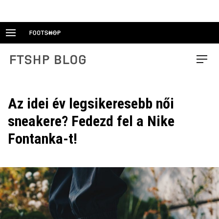
Skip
to
content
FTSHP blog
Menu
Az idei év legsikeresebb női
sneakere? Fedezd fel a Nike
Fontanka-t!