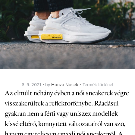
Posted
Categories
6. 9. 2021
by
Honza Nosek
Termék történet
on
Az elmúlt néhány évben a női sneakerek végre
visszakerültek a reflektorfénybe. Ráadásul
gyakran nem a férfi vagy uniszex modellek
kissé eltérő, könnyített változatairól van szó,
hanem egy teljesen egyedi női sneakerről. A