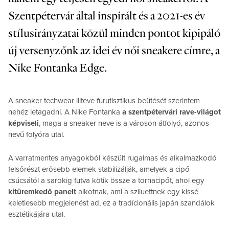
Szentpétervár által inspirált és a 2021-es év
stílusirányzatai közül minden pontot kipipáló
új versenyzőnk az idei év női sneakere címre, a
Nike Fontanka Edge
.
A sneaker techwear illteve furutisztikus beütését szerintem
nehéz letagadni. A Nike Fontanka
a szentpétervári rave-világot
képviseli
, maga a sneaker neve is a városon átfolyó, azonos
nevű folyóra utal.
A varratmentes anyagokból készült rugalmas és alkalmazkodó
felsőrészt erősebb elemek stabilizálják, amelyek a cipő
csúcsától a sarokig futva kötik össze a tornacipőt, ahol egy
kitüremkedő panelt
alkotnak, ami a sziluettnek egy kissé
keletiesebb megjelenést ad, ez a tradícionális japán szandálok
esztétikájára utal.