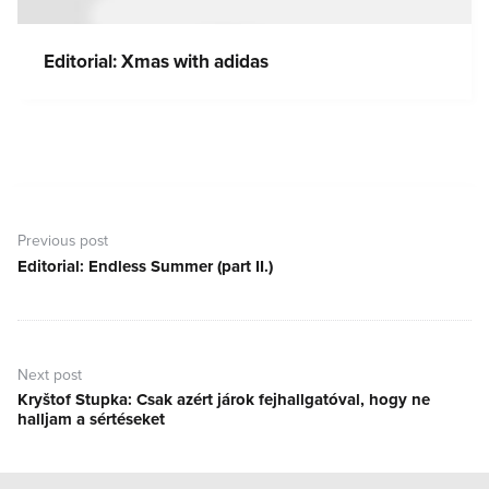
Editorial: Xmas with adidas
Bejegyzés
navigáció
Previous post
Editorial: Endless Summer (part II.)
Previous
post:
Next post
Kryštof Stupka: Csak azért járok fejhallgatóval, hogy ne
Next
halljam a sértéseket
post: