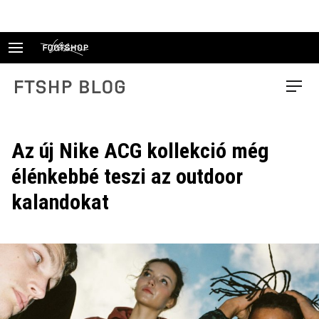
Skip
to
content
FTSHP blog
Menu
Az új Nike ACG kollekció még
élénkebbé teszi az outdoor
kalandokat