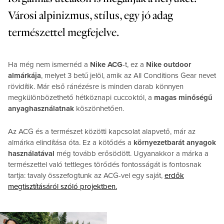
Városi alpinizmus, stílus, egy jó adag
természettel megfejelve.
Ha még nem ismernéd a
Nike ACG
-t, ez a
Nike outdoor
almárkája
, melyet 3 betű jelöl, amik az All Conditions Gear nevet
rövidítik. Már első ránézésre is minden darab könnyen
megkülönbözethető hétköznapi cuccoktól, a
magas minőségű
anyaghasználatnak
köszönhetően.
Az ACG és a természet közötti kapcsolat alapvető, már az
almárka elindítása óta. Ez a kötődés a
környezetbarát anyagok
használatával
még tovább erősödött. Ugyanakkor a márka a
természettel való tettleges törődés fontosságát is fontosnak
tartja: tavaly összefogtunk az ACG-vel egy saját,
erdők
megtisztításáról szóló projektben.