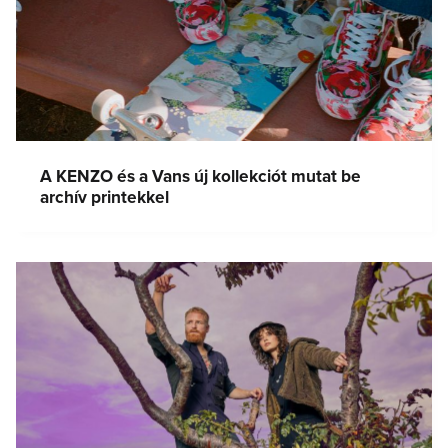
A KENZO és a Vans új kollekciót mutat be
archív printekkel