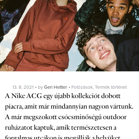
Posted
Categories
13. 8. 2021
by
Geri Heitter
Fotózások
,
Termék történet
on
A Nike ACG egy újabb kollekciót dobott
piacra, amit már mindannyian nagyon vártunk.
A már megszokott csócsminőségű outdoor
ruházatot kaptuk, amik természetesen a
forgalmas utcákon is megállják a helyüket.