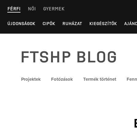
Skip
FÉRFI
NŐI
GYERMEK
to
content
ÚJDONSÁGOK
CIPŐK
RUHÁZAT
KIEGÉSZÍTŐK
AJÁN
FTSHP blog
Projektek
Fotózások
Termék történet
Fenn