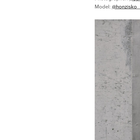
Model:
@honzisko_