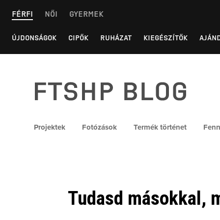
Skip
FÉRFI
NŐI
GYERMEK
to
content
ÚJDONSÁGOK
CIPŐK
RUHÁZAT
KIEGÉSZÍTŐK
AJÁN
FTSHP blog
Projektek
Fotózások
Termék történet
Fenn
Tudasd másokkal, m