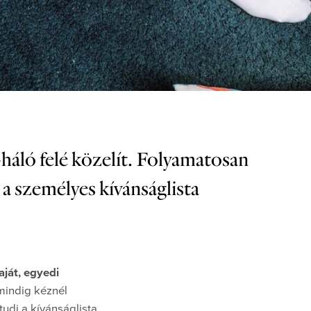
háló felé közelít. Folyamatosan
 a személyes kívánságlista
aját, egyedi
 mindig kéznél
udj a kívánságlista