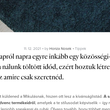
Posted
Categories
11. 12. 2021
by
Honza Nosek
Tippek
on
pról napra egyre inkább egy közösségi-
 nálunk töltött időd, ezért hoztuk létre
sz amire csak szeretnéd.
t küldened a Mikulásnak, hiszen ott lesz a kívánságlistád.
A s
edvenc termékeidről
, amelyek a te stílusodat képviselik – így
legjobb sneakerei és ruhái. Olvass tovább, hogy többet megt