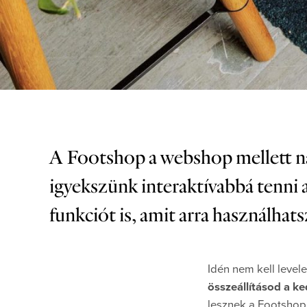
A Footshop a webshop mellett na
igyekszünk interaktívabbá tenni a
funkciót is, amit arra használhat
Idén nem kell levele
összeállításod a k
lesznek a Footshop 