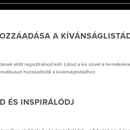
OZZÁADÁSA A KÍVÁNSÁGLISTÁ
nek előtt regisztrálnod kell. Látod a kis szívet a termékekné
tomatikusan hozzáadódik a kívánságlistádhoz.
D ÉS INSPIRÁLÓDJ