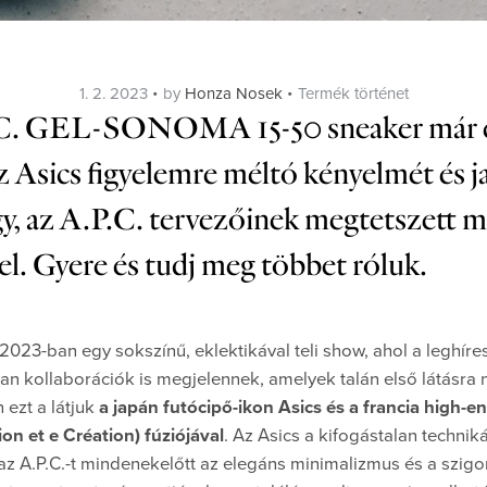
Posted
Categories
1. 2. 2023
by
Honza Nosek
Termék történet
on
A.P.C. GEL-SONOMA 15-50 sneaker már 
 Asics figyelemre méltó kényelmét és ja
Egy, az A.P.C. tervezőinek megtetszett 
l. Gyere és tudj meg többet róluk.
2023-ban egy sokszínű, eklektikával teli show, ahol a leghír
lyan kollaborációk is megjelennek, amelyek talán első látásra 
ezt a látjuk
a japán futócipő-ikon Asics és a francia high-e
ion et e Création) fúziójával
. Az Asics a kifogástalan technik
g az A.P.C.-t mindenekelőtt az elegáns minimalizmus és a szig