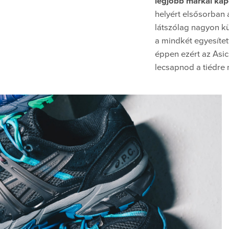
legjobb márkái ka
helyért elsősorban a
látszólag nagyon k
a mindkét egyesítet
éppen ezért az Asic
lecsapnod a tiédre