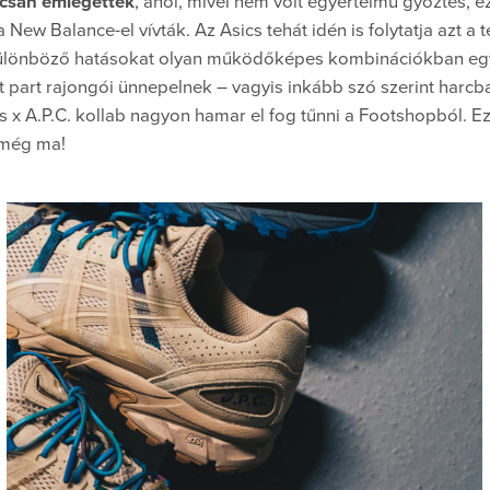
pcsán emlegették
, ahol, mivel nem volt egyértelmű győztes, ez
 New Balance-el vívták. Az Asics tehát idén is folytatja azt a 
ülönböző hatásokat olyan működőképes kombinációkban egye
t part rajongói ünnepelnek – vagyis inkább szó szerint harcba
s x A.P.C. kollab nagyon hamar el fog tűnni a Footshopból. E
 még ma!