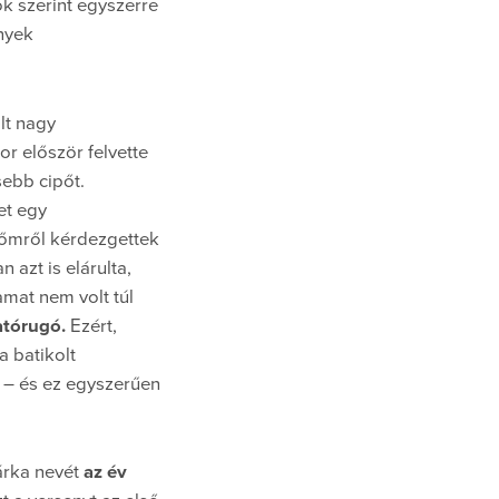
k szerint egyszerre
nyek
lt nagy
r először felvette
ebb cipőt.
et egy
pőmről kérdezgettek
azt is elárulta,
mat nem volt túl
atórugó.
Ezért,
a batikolt
k – és ez egyszerűen
árka nevét
az év