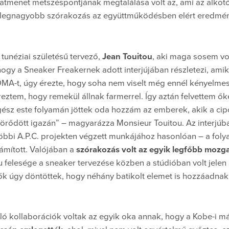
tmenet metszéspontjának megtalálása volt az, ami az alkotó
 a legnagyobb szórakozás az együttműködésben elért eredmé
 tunéziai születésű tervező,
Jean Touitou
, aki maga sosem vo
gy a Sneaker Freakernek adott interjújában részletezi, amiko
A-t, úgy érezte, hogy soha nem viselt még ennél kényelmes
ztem, hogy remekül állnak farmerrel. Így aztán felvettem ők
gész este folyamán jöttek oda hozzám az emberek, akik a ci
örődött igazán” – magyarázza Monsieur Touitou. Az interjúban 
bbi A.P.C. projekten végzett munkájához hasonlóan – a folya
ámított. Valójában a
szórakozás volt az egyik legfőbb mozg
 felesége a sneaker tervezése közben a stúdióban volt jelen 
zők úgy döntöttek, hogy néhány batikolt elemet is hozzáadna
ló kollaborációk voltak az egyik oka annak, hogy a Kobe-i m