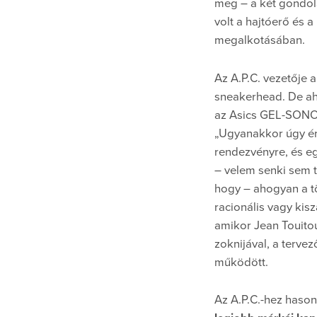
meg – a két gondola
volt a hajtóerő és
megalkotásában.
Az A.P.C. vezetője a
sneakerhead. De aho
az Asics GEL-SONOM
„Ugyanakkor úgy ére
rendezvényre, és e
– velem senki sem t
hogy – ahogyan a tö
racionális vagy kisz
amikor Jean Touitou
zoknijával, a terve
működött.
Az A.P.C.-hez hason