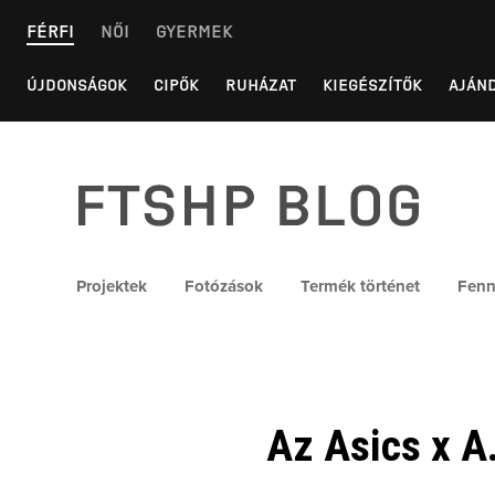
Skip
FÉRFI
NŐI
GYERMEK
to
content
ÚJDONSÁGOK
CIPŐK
RUHÁZAT
KIEGÉSZÍTŐK
AJÁN
FTSHP blog
Projektek
Fotózások
Termék történet
Fenn
Az Asics x A.