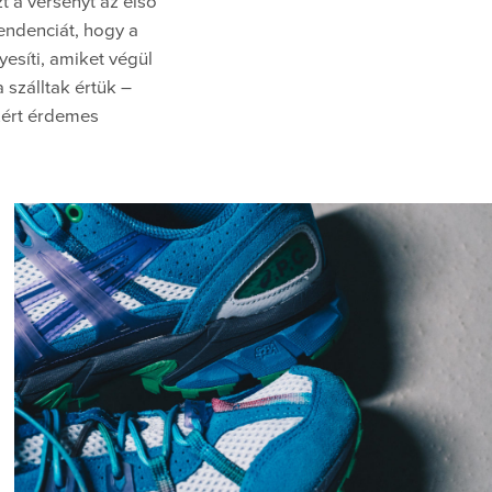
t a versenyt az első
tendenciát, hogy a
síti, amiket végül
 szálltak értük –
zért érdemes