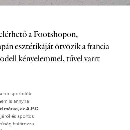
elérhető a Footshopon,
pán esztétikáját ötvözik a francia
modell kényelemmel, tűvel varrt
esebb sportolók
nem is annyira
nd márka, az A.P.C.
ájáról és sportos
orúság határozza