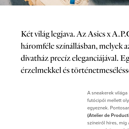
Két világ legjava. Az Asics x 
háromféle színállásban, melyek az
divatház precíz eleganciájával. 
érzelmekkel és történetmesélésse
A sneakerek világa 
futócipői mellett o
egyeznek. Pontosan 
(Atelier de Product
színeiről híres, mí