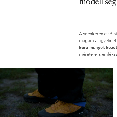
modell segí
A sneakeren első pi
magára a figyelmet
körülmények közöt
méretére is emléks