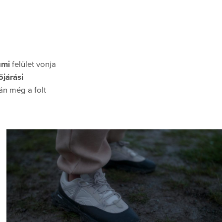
umi
felület vonja
őjárási
án még a folt