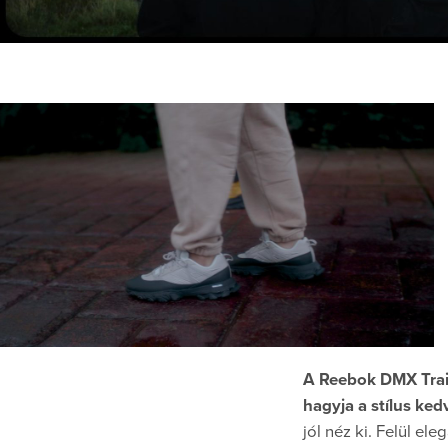
A Reebok DMX Trail
hagyja a stílus ked
jól néz ki. Felül el