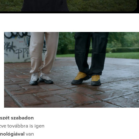
észét szabadon
ézve továbbra is igen
nológiával
van