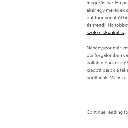
megerősítve. Ha ped
akár egy meredek do
outdoor vonalról b
és trendi
. Ha többe
szóló cikkünket is
..
Néhányszor már emlí
óta forgalomban van
kollab a Packer cipő
kiadott párok a fek
hódítanak. Válaszd 
Continue reading for