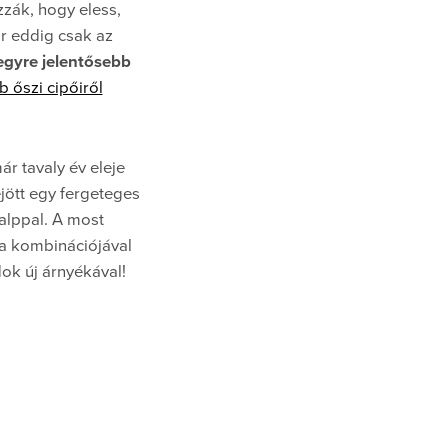
zzák, hogy eless,
r eddig csak az
egyre jelentősebb
 őszi cipőiről
r tavaly év eleje
jött egy fergeteges
talppal. A most
ga kombinációjával
dok új árnyékával!