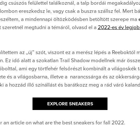
ig csúszós felülettel találkoznál, a talp bordái megakadályo
mbon ereszkedsz le, vagy csak a buszra szállsz fel. Mert bá
eszéltem, a mindennapi öltözködésben betöltött szerepe ma
t szeretnél megtudni a témáról, olvasd el a
2022-es év legjobb
tettem az „új” szót, viszont ez a merész lépés a Reeboktól má
. Ez idő alatt a szokatlan Trail Shadow modellnek már össze
bolttal, ami egy törtfehér felsőrészt kombinált a világoskék 
ete és a világosbarna, illetve a narancssárga és az okkersár
ki a hozzád illő színállást és barátkozz meg a rád váró kalan
EXPLORE SNEAKERS
 an article on what are the best sneakers for fall 2022.