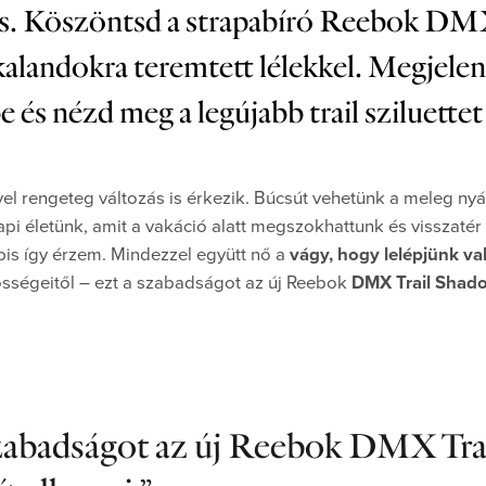
is. Köszöntsd a strapabíró Reebok DMX
kalandokra teremtett lélekkel. Megjelené
és nézd meg a legújabb trail sziluette
l rengeteg változás is érkezik. Búcsút vehetünk a meleg nyár
pi életünk, amit a vakáció alatt megszokhattunk és visszatér
is így érzem. Mindezzel együtt nő a
vágy, hogy lelépjünk va
sségeitől – ezt a szabadságot az új Reebok
DMX Trail Shad
abadságot az új Reebok DMX Tra