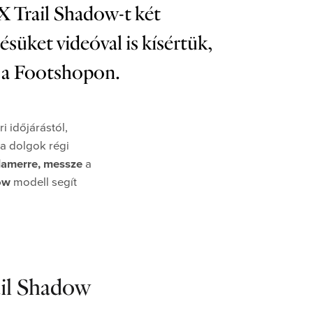
 Trail Shadow-t két
süket videóval is kísértük,
t a Footshopon.
i időjárástól,
 a dolgok régi
lamerre, messze
a
ow
modell segít
il Shadow