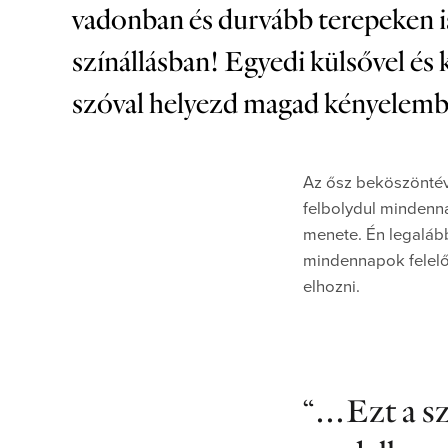
vadonban és durvább terepeken 
színállásban! Egyedi külsővel és 
szóval helyezd magad kényelembe 
Az ősz beköszöntéve
felbolydul mindenna
menete. Én legalább
mindennapok felelő
elhozni.
…Ezt a sz