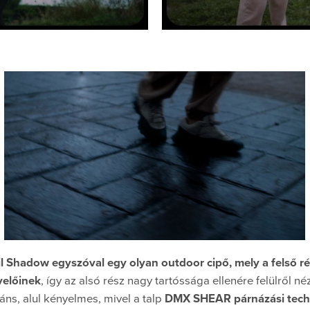
 Shadow egyszóval egy olyan outdoor cipő, mely a felső r
velőinek
, így az alsó rész nagy tartóssága ellenére felülről n
egáns, alul kényelmes, mivel a talp
DMX SHEAR párnázási tech