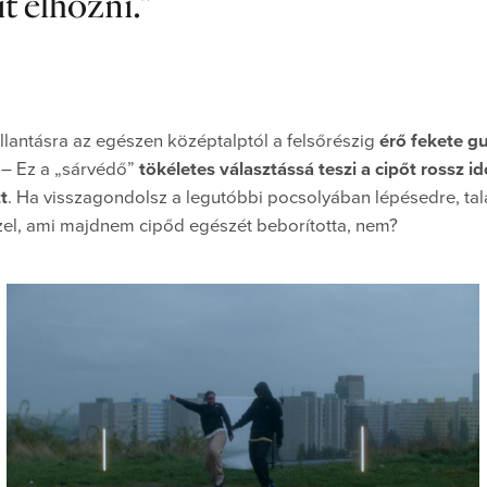
t elhozni.
llantásra az egészen középtalptól a felsőrészig
érő fekete g
 – Ez a „sárvédő”
tökéletes választássá teszi a cipőt rossz id
t
. Ha visszagondolsz a legutóbbi pocsolyában lépésedre, tal
zel, ami majdnem cipőd egészét beborította, nem?